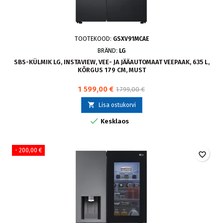
TOOTEKOOD:
GSXV91MCAE
BRÄND:
LG
SBS-KÜLMIK LG, INSTAVIEW, VEE- JA JÄÄAUTOMAAT VEEPAAK, 635 L,
KÕRGUS 179 CM, MUST
1 599,00 €
1 799,00 €

Lisa ostukorvi

Kesklaos
- 200,00 €
favorite_border