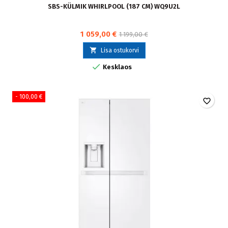
SBS-KÜLMIK WHIRLPOOL (187 CM) WQ9U2L
1 059,00 €
1 199,00 €

Lisa ostukorvi

Kesklaos
- 100,00 €
favorite_border