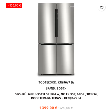
- 100,00 €
favorite_border
TOOTEKOOD:
KFN96VPEA
BRÄND:
BOSCH
SBS-KÜLMIK BOSCH SEERIA 4, NO FROST, 605 L, 183 CM,
ROOSTEVABA TERAS - KFN96VPEA
1 399,00 €
1 499,00 €