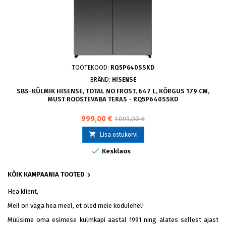
TOOTEKOOD:
RQ5P640SSKD
BRÄND:
HISENSE
SBS-KÜLMIK HISENSE, TOTAL NO FROST, 647 L, KÕRGUS 179 CM,
MUST ROOSTEVABA TERAS - RQ5P640SSKD
999,00 €
1 099,00 €

Lisa ostukorvi

Kesklaos

KÕIK KAMPAANIA TOOTED
Hea klient,
Meil on väga hea meel, et oled meie kodulehel!
Müüsime oma esimese külmkapi aastal 1991 ning alates sellest ajast