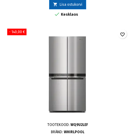

Lisa ostukorvi

Kesklaos
- 140,00 €
favorite_border
TOOTEKOOD:
WQ9U2LEF
BRÄND:
WHIRLPOOL