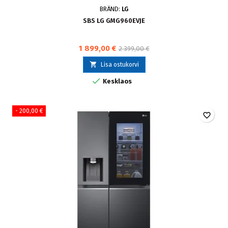
BRÄND:
LG
SBS LG GMG960EVJE
1 899,00 €
2 399,00 €

Lisa ostukorvi

Kesklaos
- 200,00 €
favorite_border