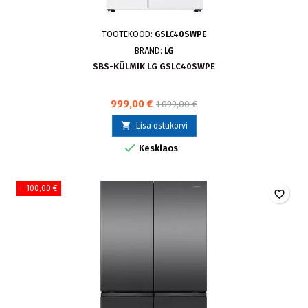
TOOTEKOOD:
GSLC40SWPE
BRÄND:
LG
SBS-KÜLMIK LG GSLC40SWPE
999,00 €
1 099,00 €

Lisa ostukorvi

Kesklaos
- 100,00 €
favorite_border