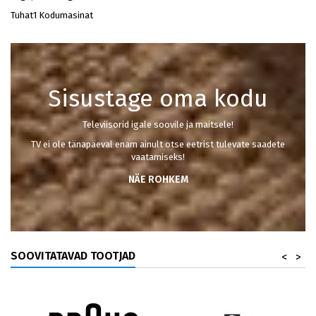
Tuhat1 Kodumasinat
Sisustage oma kodu
Televiisorid igale soovile ja maitsele!
TV ei ole tänapäeval enam ainult otse eetrist tulevate saadete
vaatamiseks!
ABOUT
NÄE ROHKEM
US
SOOVITATAVAD TOOTJAD
<
>