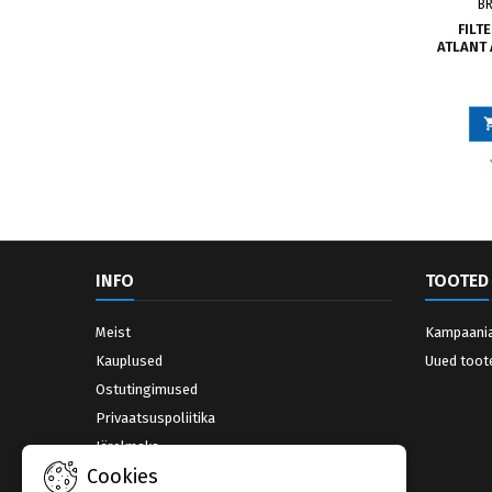
B
FILT
ATLANT 
INFO
TOOTED
Meist
Kampaani
Kauplused
Uued toot
Ostutingimused
Privaatsuspoliitika
Järelmaks
Cookies
Võta ühendust