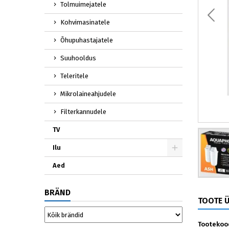
Tolmuimejatele
Kohvimasinatele
Õhupuhastajatele
Suuhooldus
Teleritele
Mikrolaineahjudele
Filterkannudele
TV
Ilu
Aed
BRÄND
TOOTE 
Tootekoo