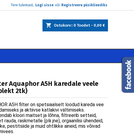
Tere tulemast,
Logi sisse
või
Registreeru püsikliendiks
×
×
×
Ostukorv:
0
Toodet -
0,00 €
e
i
lter Aquaphor A5H karedale veele
lekt 2tk)
R A5H filter on spetsiaalselt loodud kareda vee
miseks ja aktiivse katlakivi vältimiseks.
ndab kloori maitset ja lõhna, filtreerib setteid,
t rauda, raskmetalle (plii jne), orgaanilisi ühendeid,
äke, pestitsiide ja muid ohtlikke aineid, mis võivad
anivees.