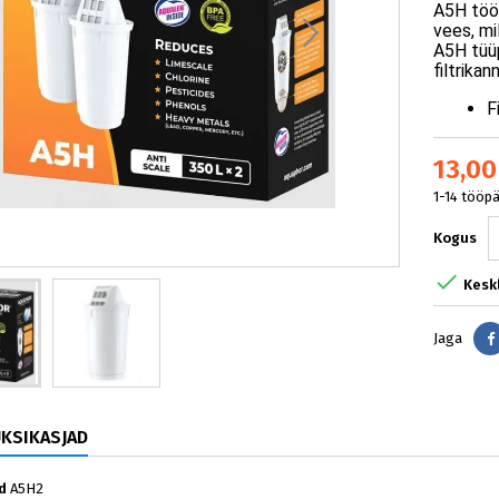
A5H tööt
vees, mi
A5H tüü
filtrikan
F
13,00
1-14 tööp
Kogus

Kesk
Jaga
ÜKSIKASJAD
d
A5H2