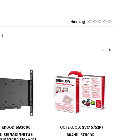
Hinnang
et
<
>
TEKOOD:
MA2000
TOOTEKOOD:
SVC45/52PF
TO
RI SEINAKINNITUS
VEEFI
BRÄND:
SENCOR
S MA2000 (19-40")