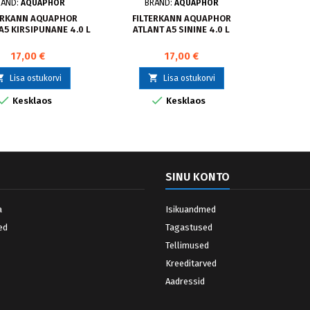
RÄND:
AQUAPHOR
BRÄND:
AQUAPHOR
ERKANN AQUAPHOR
FILTERKANN AQUAPHOR
A5 KIRSIPUNANE 4.0 L
ATLANT A5 SININE 4.0 L
17,00 €
17,00 €


Lisa ostukorvi
Lisa ostukorvi


Kesklaos
Kesklaos
SINU KONTO
a
Isikuandmed
ed
Tagastused
Tellimused
Kreeditarved
Aadressid