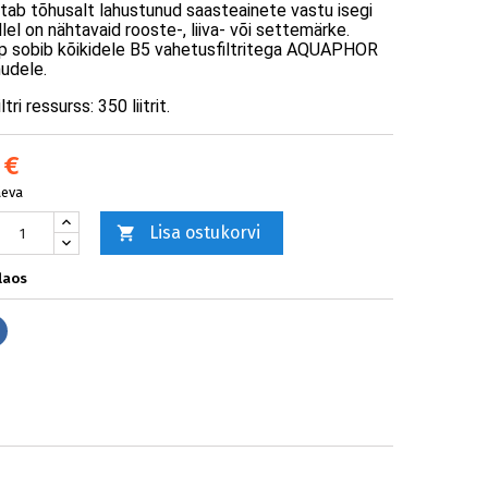
ab tõhusalt lahustunud saasteainete vastu isegi
llel on nähtavaid rooste-, liiva- või settemärke.
p sobib kõikidele B5 vahetusfiltritega AQUAPHOR
nudele.
iltri ressurss:
350 liitrit.
 €
äeva
Lisa ostukorvi

laos
Jaga