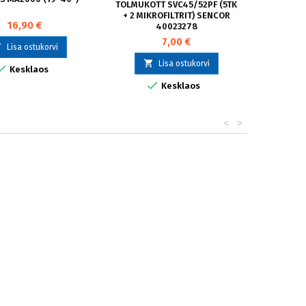
TOLMUKOTT SVC45/52PF (5TK
+ 2 MIKROFILTRIT) SENCOR
16,90 €
40023278
7,00 €


Lisa ostukorvi

Lisa ostukorvi

Kesklaos

Kesklaos
<
>