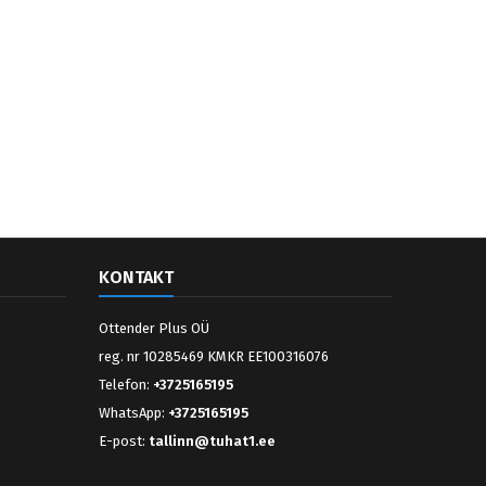
KONTAKT
Ottender Plus OÜ
reg. nr 10285469 KMKR EE100316076
Telefon:
+3725165195
WhatsApp:
+3725165195
E-post:
tallinn@tuhat1.ee