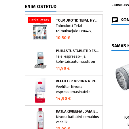
Laosolev
ENIM OSTETUD
KOM
Hetkel otsas
TOLMUKOTID TEFAL HYGIENE+ ZR200540 (4 TK)
Tolmukott Tefal
tolmuimejale TW6477,
TW6886..
10,50 €
SAMAS K
PUHASTUSTABLETID ESPRESSOMASINALE, NIVONA 390701200
Teie espresso- ja
kohvitäisautomaadil on
integreeritud
11,90 €
puhastusprogramm.
NIVONA puhastustabletid
VEEFILTER NIVONA NIRF701
on loodud spetsiaalselt
Veefilter Nivona
selle programmi jaoks ja
espressomasinatele
eraldavad mustuse nagu
nt kohvirasva
14,90 €
optimaalselt. Regulaarne
puhastamine hoiab Teie
KATLAKIVIEEMALDAJA ESPRESSOMASINATELE, NIVONA (500 ML)
aparaati ja tagab täiusliku
Nivona katlakivi eemaldus
TO
aroomi.
vedelik
espressomasinatele
13,00 €