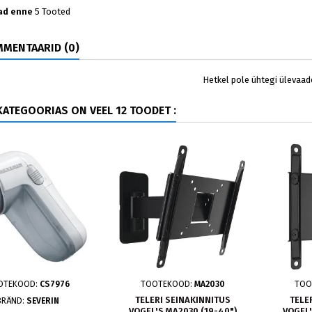
ad enne
5 Tooted
MENTAARID (0)
Hetkel pole ühtegi ülevaad
ATEGOORIAS ON VEEL 12 TOODET :
OTEKOOD:
CS7976
TOOTEKOOD:
MA2030
TOO
TELERI SEINAKINNITUS
TELE
BRÄND:
SEVERIN
VOGEL'S MA2030 (19-40")
VOGEL'