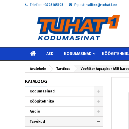
Telefon:
+3725165195
E-post:
tallinn@tuhat1.ee
My
L
S
add_circle_outline
Te 
Soo
AVALEHELE
AED
KODUMASINAD
KÖÖGITEHNIK
Avalehele
Tarvikud
Veefilter Aquaphor A5H kare
KATALOOG
Kodumasinad
Köögitehnika
Audio
Tarvikud