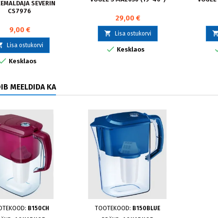
EEMALDAJA SEVERIN
CS7976
29,00 €
9,00 €

Lisa ostukorvi

Lisa ostukorvi

Kesklaos

Kesklaos
ÕIB MEELDIDA KA
OTEKOOD:
B150CH
TOOTEKOOD:
B150BLUE