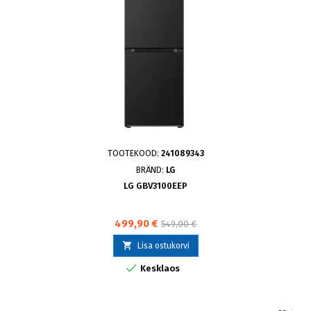
TOOTEKOOD:
241089343
BRÄND:
LG
LG GBV3100EEP
499,90 €
549,00 €

Lisa ostukorvi

Kesklaos