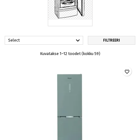

Select
FILTREERI
Kuvatakse 1–12 toodet (kokku 59)
favorite_border