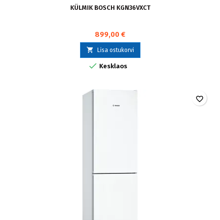
KÜLMIK BOSCH KGN36VXCT
899,00 €

Lisa ostukorvi

Kesklaos
favorite_border