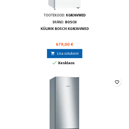
TOOTEKOOD:
KGN36VWED
BRÄND:
BOSCH
KÜLMIK BOSCH KGN36VWED
679,00 €

Lisa ostukorvi

Kesklaos
favorite_border