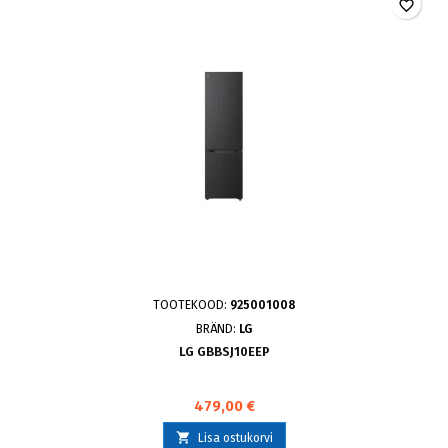
favorite_border
TOOTEKOOD:
925001008
BRÄND:
LG
LG GBBSJ10EEP
479,00 €

Lisa ostukorvi