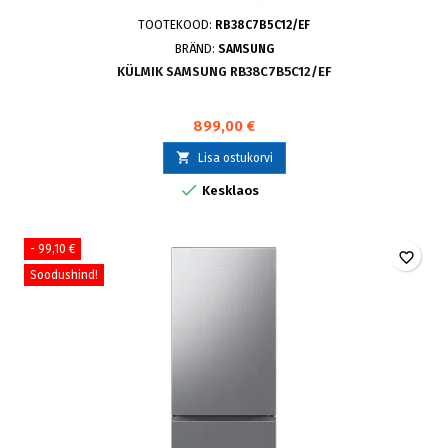
TOOTEKOOD:
RB38C7B5C12/EF
BRÄND:
SAMSUNG
KÜLMIK SAMSUNG RB38C7B5C12/EF
899,00 €

Lisa ostukorvi

Kesklaos
- 99,10 €
favorite_border
Soodushind!