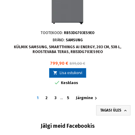
TOOTEKOOD:
RB53DG703ES9EO
BRÄND:
SAMSUNG
KÜLMIK SAMSUNG, SMARTTHINGS AI ENERGY, 203 CM, 538 L,
ROOSTEVABA TERAS, RB53DG703ES9EO
799,90 €
899,00 €

Lisa ostukorvi

Kesklaos

1
2
3
…
5
Järgmine

TAGASI ÜLES
Jälgi meid Facebookis