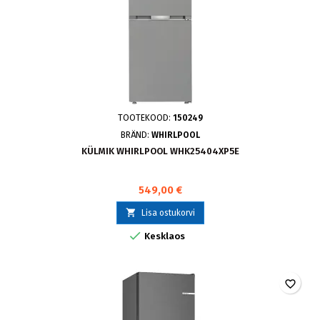
TOOTEKOOD:
150249
BRÄND:
WHIRLPOOL
KÜLMIK WHIRLPOOL WHK25404XP5E
549,00 €

Lisa ostukorvi

Kesklaos
favorite_border