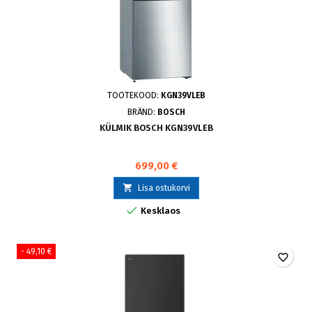
TOOTEKOOD:
KGN39VLEB
BRÄND:
BOSCH
KÜLMIK BOSCH KGN39VLEB
699,00 €

Lisa ostukorvi

Kesklaos
- 49,10 €
favorite_border