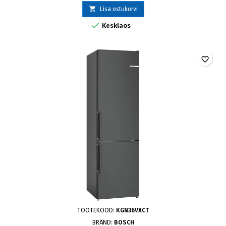

Lisa ostukorvi

Kesklaos
favorite_border
TOOTEKOOD:
KGN36VXCT
BRÄND:
BOSCH