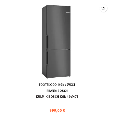
favorite_border
TOOTEKOOD:
KGN49VXCT
BRÄND:
BOSCH
KÜLMIK BOSCH KGN49VXCT
999,00 €