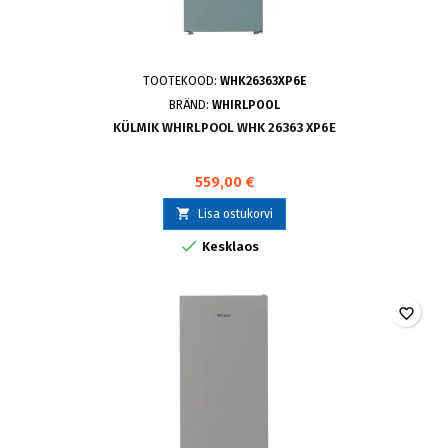
TOOTEKOOD:
WHK26363XP6E
BRÄND:
WHIRLPOOL
KÜLMIK WHIRLPOOL WHK 26363 XP6E
559,00 €

Lisa ostukorvi

Kesklaos
favorite_border