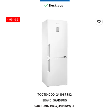

Kesklaos
- 99,10 €
favorite_border
TOOTEKOOD:
241087582
BRÄND:
SAMSUNG
SAMSUNG RB34J3515WW/EF