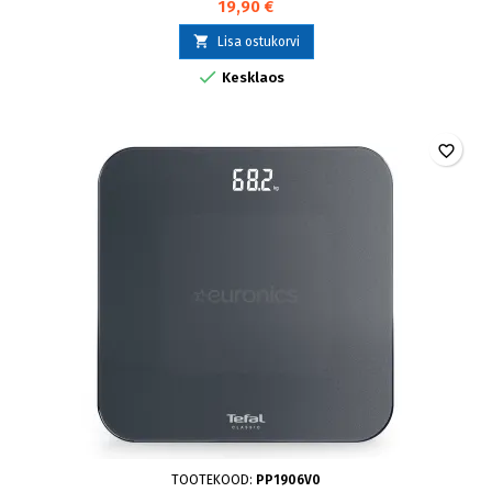
19,90 €

Lisa ostukorvi

Kesklaos
favorite_border
TOOTEKOOD:
PP1906V0