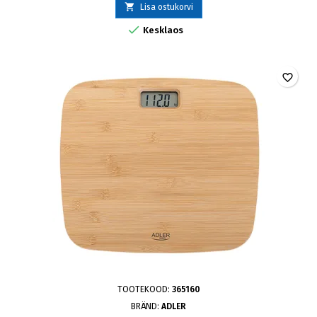

Lisa ostukorvi

Kesklaos
favorite_border
TOOTEKOOD:
365160
BRÄND:
ADLER