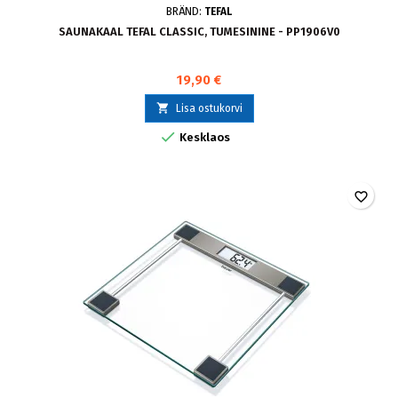
BRÄND:
TEFAL
SAUNAKAAL TEFAL CLASSIC, TUMESININE - PP1906V0
19,90 €

Lisa ostukorvi

Kesklaos
favorite_border