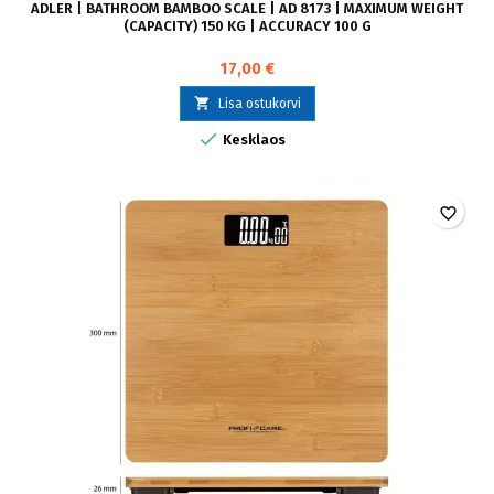
ADLER | BATHROOM BAMBOO SCALE | AD 8173 | MAXIMUM WEIGHT
(CAPACITY) 150 KG | ACCURACY 100 G
17,00 €

Lisa ostukorvi

Kesklaos
favorite_border