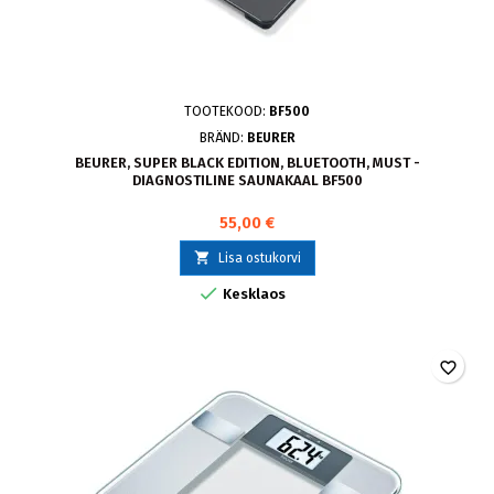
TOOTEKOOD:
BF500
BRÄND:
BEURER
BEURER, SUPER BLACK EDITION, BLUETOOTH, MUST -
DIAGNOSTILINE SAUNAKAAL BF500
55,00 €

Lisa ostukorvi

Kesklaos
favorite_border