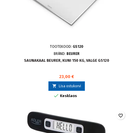
TOOTEKOOD:
GS120
BRÄND:
BEURER
SAUNAKAAL BEURER, KUNI 150 KG, VALGE GS120
23,00 €

Lisa ostukorvi

Kesklaos
favorite_border