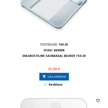
TOOTEKOOD:
760.30
BRÄND:
BEURER
DIAGNOSTILINE SAUNAKAAL BEURER 760.30
25,90 €

Lisa ostukorvi

Kesklaos
favorite_border