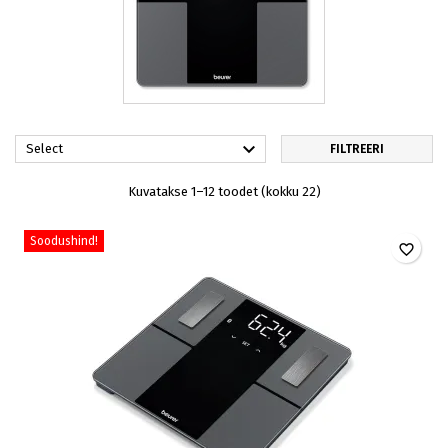

Select
FILTREERI
Kuvatakse 1–12 toodet (kokku 22)
Soodushind!
favorite_border