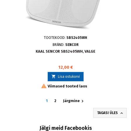
TOOTEKOOD:
SBS2405WH
BRÄND:
SENCOR
KAAL SENCOR SBS2405WH, VALGE
12,00 €

Lisa ostukorvi

Viimased tooted laos

1
2
Järgmine

TAGASI ÜLES
Jälgi meid Facebookis