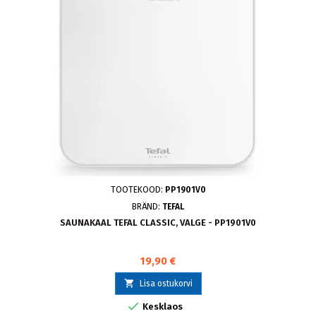
TOOTEKOOD:
PP1901V0
BRÄND:
TEFAL
SAUNAKAAL TEFAL CLASSIC, VALGE - PP1901V0
19,90 €

Lisa ostukorvi

Kesklaos