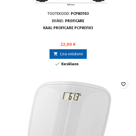
TOOTEKOOD:
PCPW3103
BRÄND:
PROFICARE
KAAL PROFICARE PCPW3103
22,00 €

Lisa ostukorvi

Kesklaos
favorite_border