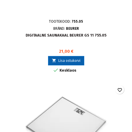
TOOTEKOOD:
755.05
BRÄND:
BEURER
DIGITAALNE SAUNAKAAL BEURER GS 11 755.05
21,00 €

Lisa ostukorvi

Kesklaos
favorite_border