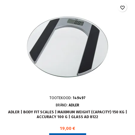
favorite_border
TOOTEKOOD:
149497
BRÄND:
ADLER
ADLER | BODY FIT SCALES | MAXIMUM WEIGHT (CAPACITY) 150 KG |
ACCURACY 100 G | GLASS AD 8122
19,00 €