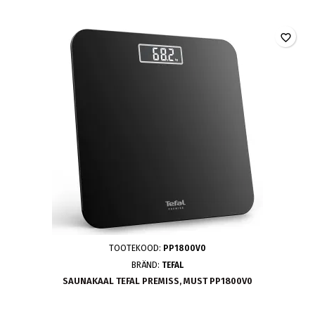
favorite_border
TOOTEKOOD:
PP1800V0
BRÄND:
TEFAL
SAUNAKAAL TEFAL PREMISS, MUST PP1800V0