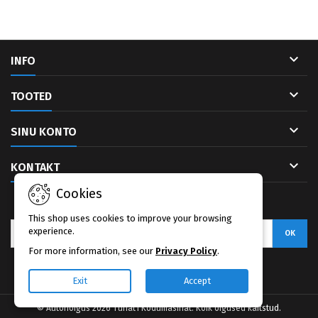

INFO

TOOTED

SINU KONTO

KONTAKT
Cookies
UUDISKIRI
This shop uses cookies to improve your browsing
experience.
For more information, see our
Privacy Policy
.
Facebook
Exit
Accept
© Autoriõigus 2026 Tuhat1 Kodumasinat. Kõik õigused kaitstud.