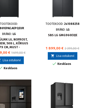
TOOTEKOOD:
TOOTEKOOD:
241088258
861EPAE.AEPQEUR
BRÄND:
LG
BRÄND:
LG
SBS LG GMG960EVJE
ÜLMK LG, NOFROST,
IEW, 508 L, KÕRGUS
79 CM, MUST -
1 899,00 €
2 399,00 €
61EPAE.AEPQEUR
9,00 €
1 699,00 €

Lisa ostukorvi

Lisa ostukorvi

Kesklaos

Kesklaos