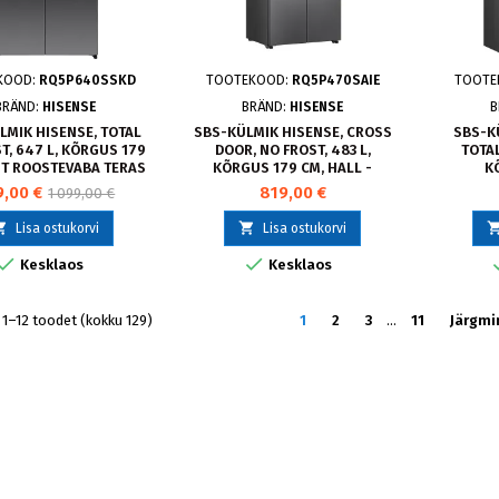
KOOD:
RQ5P640SSKD
TOOTEKOOD:
RQ5P470SAIE
TOOTE
BRÄND:
HISENSE
BRÄND:
HISENSE
B
LMIK HISENSE, TOTAL
SBS-KÜLMIK HISENSE, CROSS
SBS-KÜ
T, 647 L, KÕRGUS 179
DOOR, NO FROST, 483 L,
TOTAL
ST ROOSTEVABA TERAS
KÕRGUS 179 CM, HALL -
K
 RQ5P640SSKD
RQ5P470SAIE
MU
9,00 €
819,00 €
1 099,00 €


Lisa ostukorvi
Lisa ostukorvi


Kesklaos
Kesklaos
1–12 toodet (kokku 129)
1
2
3
…
11
Järgmi