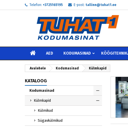
Telefon:
+3725165195
E-post:
tallinn@tuhat1.ee
My
((
L
S
add_circle_outline
((
Te 
Soo
AVALEHELE
AED
KODUMASINAD
KÖÖGITEHNIK
Avalehele
Kodumasinad
Külmkapid
KATALOOG
Kodumasinad
Külmkapid
Külmikud
Sügavkülmikud