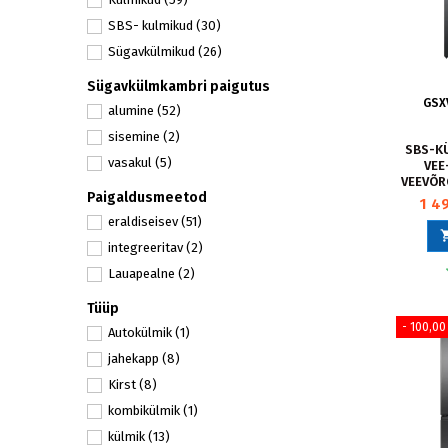
Snaige
(4)
SBS- kulmikud
(30)
Whirlpool
(9)
Sügavkülmikud
(26)
Sügavkülmkambri paigutus
GSX
alumine
(52)
sisemine
(2)
SBS-KÜ
vasakul
(5)
VEE
VEEVÕR
Paigaldusmeetod
1 4
GSX
eraldiseisev
(51)
integreeritav
(2)
Lauapealne
(2)
Tüüp
- 100,00
Autokülmik
(1)
jahekapp
(8)
Kirst
(8)
kombikülmik
(1)
külmik
(13)