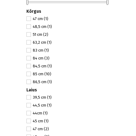
Kõrgus
47 cm
(1)
48,5 cm
(1)
51 cm
(2)
63,2 cm
(1)
83 cm
(1)
84 cm
(3)
84,5 cm
(1)
85 cm
(10)
86,5 cm
(1)
Laius
143 cm
(2)
39,5 cm
(1)
143,4 cm
(1)
44,5 cm
(1)
151 cm
(1)
44cm
(1)
152,8
(1)
45 cm
(1)
152,8 cm
(1)
47 cm
(2)
167 cm
(3)