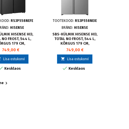
KOOD:
RS3P558NEFE
TOOTEKOOD:
RS3P558NEIE
RÄND:
HISENSE
BRÄND:
HISENSE
LMIK HISENSE HI3,
SBS-KÜLMIK HISENSE HI3,
 NO FROST, 544 L,
TOTAL NO FROST, 544 L,
ÕRGUS 179 CM,
KÕRGUS 179 CM,
ST,RS3P558NEFE
HALL,RS3P558NEIE
749,00 €
749,00 €


Lisa ostukorvi
Lisa ostukorvi


Kesklaos
Kesklaos

ne