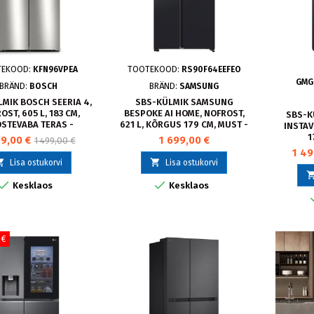
TEKOOD:
KFN96VPEA
TOOTEKOOD:
RS90F64EEFEO
GMG
BRÄND:
BOSCH
BRÄND:
SAMSUNG
MIK BOSCH SEERIA 4,
SBS-KÜLMIK SAMSUNG
OST, 605 L, 183 CM,
BESPOKE AI HOME, NOFROST,
SBS-K
STEVABA TERAS -
621 L, KÕRGUS 179 CM, MUST -
INSTAV
KFN96VPEA
RS90F64EEFEO
1
99,00 €
1 699,00 €
1 499,00 €
GMG8
1 49


Lisa ostukorvi
Lisa ostukorvi


Kesklaos
Kesklaos
 €