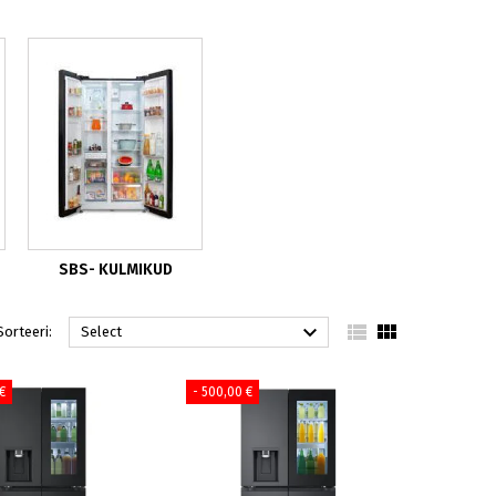
SBS- KULMIKUD



Sorteeri:
Select
€
- 500,00 €