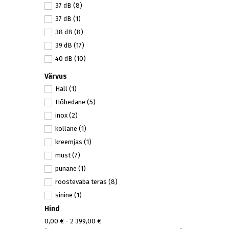
37 dB
(8)
37 dB
(1)
38 dB
(8)
39 dB
(17)
40 dB
(10)
Värvus
Hall
(1)
Hõbedane
(5)
inox
(2)
kollane
(1)
kreemjas
(1)
must
(7)
punane
(1)
roostevaba teras
(8)
sinine
(1)
Hind
valge
(9)
0,00 € - 2 399,00 €