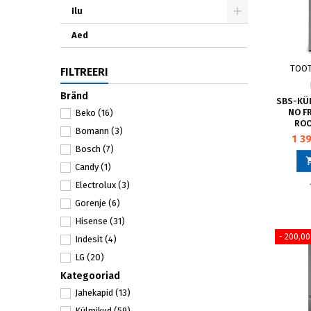
Ilu
Aed
TOO
FILTREERI
Bränd
SBS-KÜL
NO FR
Beko
(16)
ROO
Bomann
(3)
1 3
Bosch
(7)
Candy
(1)
Electrolux
(3)
Gorenje
(6)
Hisense
(31)
- 200,00
Indesit
(4)
LG
(20)
Kategooriad
SAMSUNG
(15)
Jahekapid
(13)
Severin
(1)
Külmikud
(59)