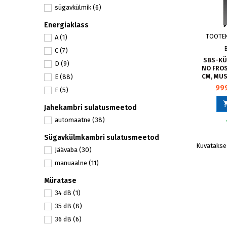
sügavkülmik
(6)
Energiaklass
TOOTE
A
(1)
C
(7)
SBS-KÜ
D
(9)
NO FROS
CM, MU
E
(88)
-
99
F
(5)
Jahekambri sulatusmeetod
automaatne
(38)
Sügavkülmkambri sulatusmeetod
Kuvatakse 
Jäävaba
(30)
manuaalne
(11)
Müratase
34 dB
(1)
35 dB
(8)
36 dB
(6)