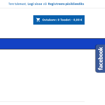
Tere tulemast,
Logi sisse
või
Registreeru püsikliendiks
×
×
×
×
Ostukorv:
0
Toodet -
0,00 €
)
e
i