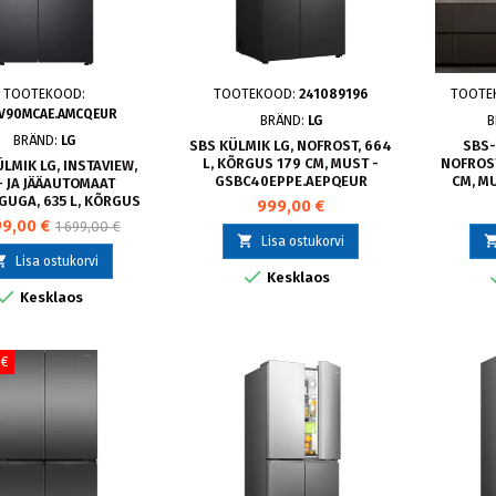
TOOTEKOOD:
TOOTEKOOD:
241089196
TOOTE
V90MCAE.AMCQEUR
BRÄND:
LG
B
BRÄND:
LG
SBS KÜLMIK LG, NOFROST, 664
SBS-
L, KÕRGUS 179 CM, MUST -
NOFROST
LMIK LG, INSTAVIEW,
GSBC40EPPE.AEPQEUR
CM, M
- JA JÄÄAUTOMAAT
GUGA, 635 L, KÕRGUS
999,00 €
179 CM, MUST -
99,00 €
1 699,00 €
V90MCAE.AMCQEUR

Lisa ostukorvi

Lisa ostukorvi

Kesklaos

Kesklaos
 €