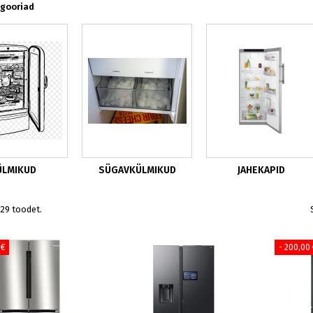
gooriad
ÜLMIKUD
SÜGAVKÜLMIKUD
JAHEKAPID
29 toodet.
 €
- 200,00 