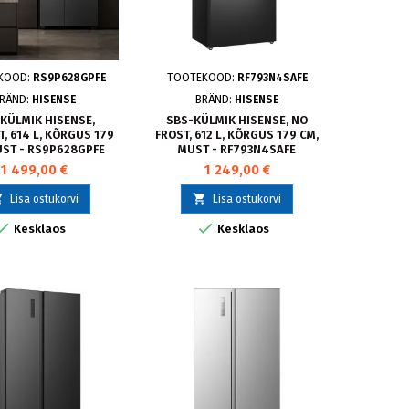
KOOD:
RS9P628GPFE
TOOTEKOOD:
RF793N4SAFE
RÄND:
HISENSE
BRÄND:
HISENSE
KÜLMIK HISENSE,
SBS-KÜLMIK HISENSE, NO
, 614 L, KÕRGUS 179
FROST, 612 L, KÕRGUS 179 CM,
UST - RS9P628GPFE
MUST - RF793N4SAFE
1 499,00 €
1 249,00 €


Lisa ostukorvi
Lisa ostukorvi


Kesklaos
Kesklaos