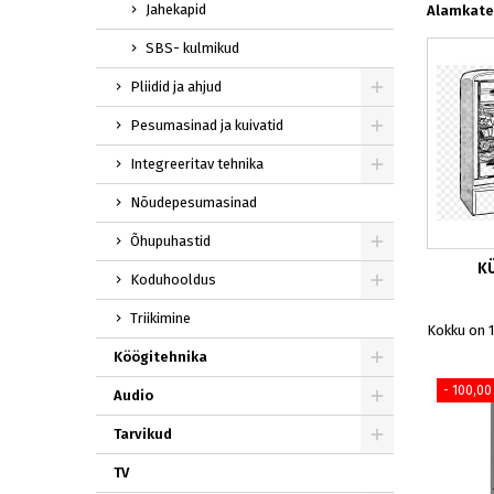
Jahekapid
Alamkate
SBS- kulmikud
Pliidid ja ahjud
Pesumasinad ja kuivatid
Integreeritav tehnika
Nõudepesumasinad
Õhupuhastid
K
Koduhooldus
Triikimine
Kokku on 1
Köögitehnika
- 100,00
Audio
Tarvikud
TV