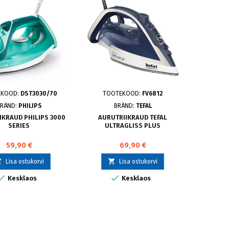
EKOOD:
DST3030/70
TOOTEKOOD:
FV6812
RÄND:
PHILIPS
BRÄND:
TEFAL
IKRAUD PHILIPS 3000
AURUTRIIKRAUD TEFAL
SERIES
ULTRAGLISS PLUS
59,90 €
69,90 €


Lisa ostukorvi
Lisa ostukorvi


Kesklaos
Kesklaos