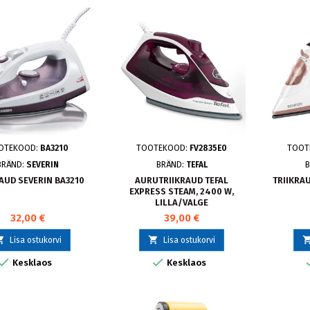
OTEKOOD:
BA3210
TOOTEKOOD:
FV2835E0
TOOT
BRÄND:
SEVERIN
BRÄND:
TEFAL
B
AUD SEVERIN BA3210
AURUTRIIKRAUD TEFAL
TRIIKRA
EXPRESS STEAM, 2400 W,
LILLA/VALGE
32,00 €
39,00 €


Lisa ostukorvi
Lisa ostukorvi


Kesklaos
Kesklaos