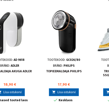
OTEKOOD:
AD 9618
TOOTEKOOD:
GC026/80
TOOT
BRÄND:
ADLER
BRÄND:
PHILIPS
B
MALDAJA AKUGA ADLER
TOPIEEMALDAJA PHILIPS
TR
SSI
18,90 €
17,90 €


Lisa ostukorvi
Lisa ostukorvi

mased tooted laos
Kesklaos