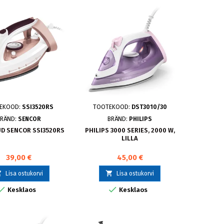
EKOOD:
SSI3520RS
TOOTEKOOD:
DST3010/30
RÄND:
SENCOR
BRÄND:
PHILIPS
UD SENCOR SSI3520RS
PHILIPS 3000 SERIES, 2000 W,
LILLA
39,00 €
45,00 €


Lisa ostukorvi
Lisa ostukorvi


Kesklaos
Kesklaos