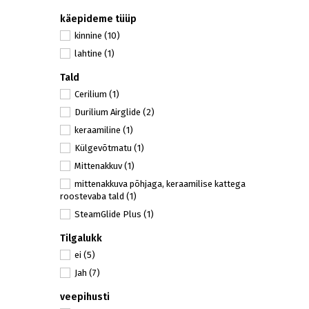
käepideme tüüp
kinnine
(10)
lahtine
(1)
Tald
Cerilium
(1)
Durilium Airglide
(2)
keraamiline
(1)
Külgevõtmatu
(1)
Mittenakkuv
(1)
mittenakkuva põhjaga, keraamilise kattega
roostevaba tald
(1)
SteamGlide Plus
(1)
Tilgalukk
ei
(5)
Jah
(7)
veepihusti