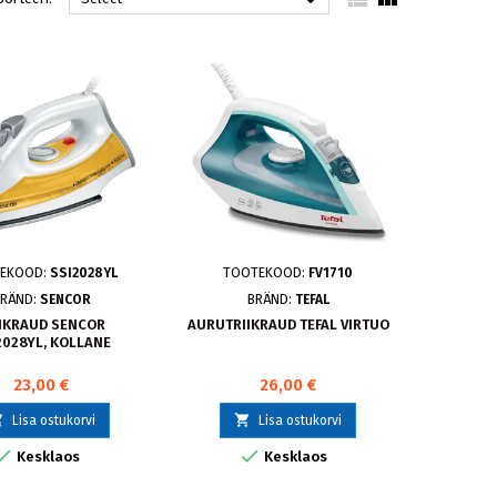

EKOOD:
SSI2028YL
TOOTEKOOD:
FV1710
RÄND:
SENCOR
BRÄND:
TEFAL
IIKRAUD SENCOR
AURUTRIIKRAUD TEFAL VIRTUO
2028YL, KOLLANE
23,00 €
26,00 €


Lisa ostukorvi
Lisa ostukorvi


Kesklaos
Kesklaos