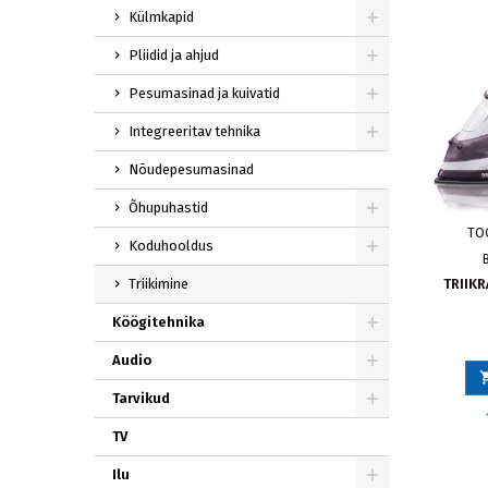
Külmkapid
Pliidid ja ahjud
Pesumasinad ja kuivatid
Integreeritav tehnika
Nõudepesumasinad
Õhupuhastid
TO
Koduhooldus
Triikimine
TRIIKR
Köögitehnika
Audio
Tarvikud
TV
Ilu