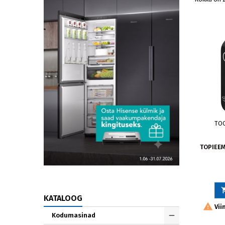
TO
TOPIEE
KATALOOG

Vii
Kodumasinad