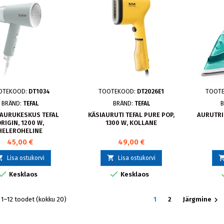
OTEKOOD:
DT1034
TOOTEKOOD:
DT2026E1
TOOT
BRÄND:
TEFAL
BRÄND:
TEFAL
B
-AURUKESKUS TEFAL
KÄSIAURUTI TEFAL PURE POP,
AURUTRI
RIGIN, 1200 W,
1300 W, KOLLANE
HELEROHELINE
45,00 €
49,00 €


Lisa ostukorvi
Lisa ostukorvi


Kesklaos
Kesklaos

1–12 toodet (kokku 20)
1
2
Järgmine