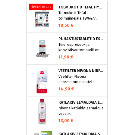
Hetkel otsas
TOLMUKOTID TEFAL HYGIENE+ ZR200540 (4 TK)
Tolmukott Tefal
tolmuimejale TW6477,
TW6886..
10,50 €
PUHASTUSTABLETID ESPRESSOMASINALE, NIVONA 390701200
Teie espresso- ja
kohvitäisautomaadil on
integreeritud
11,90 €
puhastusprogramm.
NIVONA puhastustabletid
VEEFILTER NIVONA NIRF701
on loodud spetsiaalselt
Veefilter Nivona
selle programmi jaoks ja
espressomasinatele
eraldavad mustuse nagu
nt kohvirasva
14,90 €
optimaalselt. Regulaarne
puhastamine hoiab Teie
KATLAKIVIEEMALDAJA ESPRESSOMASINATELE, NIVONA (500 ML)
aparaati ja tagab täiusliku
Nivona katlakivi eemaldus
aroomi.
vedelik
espressomasinatele
13,00 €
KATLAKIVIEEMALDAJA SAECO ESPRESSOMASINATELE, PHILIPS CA6700/10