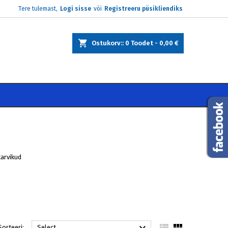
Tere tulemast,
Logi sisse
või
Registreeru püsikliendiks
×
×
×
×
Ostukorv:
0
Toodet -
0,00 €
)
e
i
tarvikud


Sorteeri:
Select