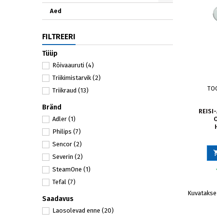
Aed
FILTREERI
Tüüp
Rõivaauruti
(4)
Triikimistarvik
(2)
TO
Triikraud
(13)
Bränd
REISI
O
Adler
(1)
Philips
(7)
Sencor
(2)
Severin
(2)
SteamOne
(1)
Tefal
(7)
Kuvatakse 
Saadavus
Laosolevad enne
(20)