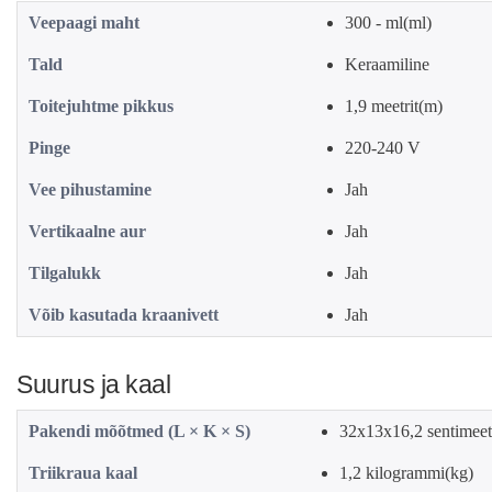
Veepaagi maht
300 - ml(ml)
Tald
Keraamiline
Toitejuhtme pikkus
1,9 meetrit(m)
Pinge
220-240 V
Vee pihustamine
Jah
Vertikaalne aur
Jah
Tilgalukk
Jah
Võib kasutada kraanivett
Jah
Suurus ja kaal
Pakendi mõõtmed (L × K × S)
32x13x16,2 sentimeet
Triikraua kaal
1,2 kilogrammi(kg)