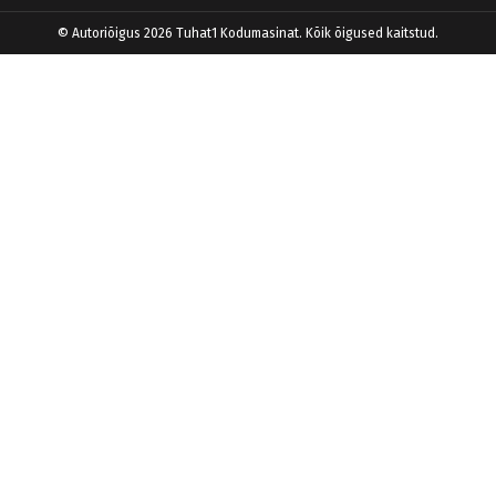
© Autoriõigus 2026 Tuhat1 Kodumasinat. Kõik õigused kaitstud.