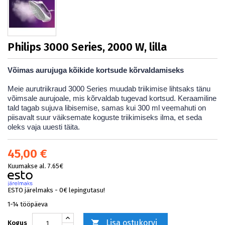
Philips 3000 Series, 2000 W, lilla
Võimas aurujuga kõikide kortsude kõrvaldamiseks
Meie aurutriikraud 3000 Series muudab triikimise lihtsaks tänu
võimsale aurujoale, mis kõrvaldab tugevad kortsud. Keraamiline
tald tagab sujuva libisemise, samas kui 300 ml veemahuti on
piisavalt suur väiksemate koguste triikimiseks ilma, et seda
oleks vaja uuesti täita.
45,00 €
Kuumakse al. 7.65€
ESTO järelmaks - 0€ lepingutasu!
1-14 tööpäeva
Lisa ostukorvi

Kogus