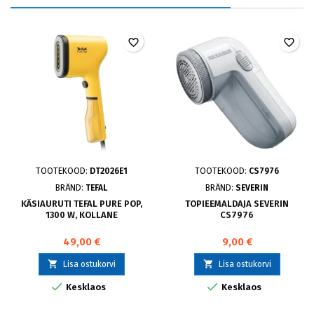
favorite_border
favorite_border
TOOTEKOOD:
DT2026E1
TOOTEKOOD:
CS7976
BRÄND:
TEFAL
BRÄND:
SEVERIN
KÄSIAURUTI TEFAL PURE POP,
TOPIEEMALDAJA SEVERIN
1300 W, KOLLANE
CS7976
49,00 €
9,00 €


Lisa ostukorvi
Lisa ostukorvi


Kesklaos
Kesklaos