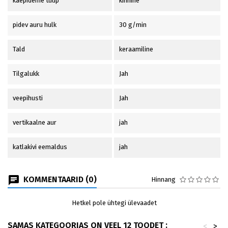
käepideme tüüp
kinnine
pidev auru hulk
30 g/min
Tald
keraamiline
Tilgalukk
Jah
veepihusti
Jah
vertikaalne aur
jah
katlakivi eemaldus
jah
KOMMENTAARID (0)
Hinnang
Hetkel pole ühtegi ülevaadet
SAMAS KATEGOORIAS ON VEEL 12 TOODET :
<
>