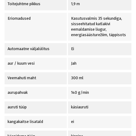
Toitejuhtme pikkus
1,9 m
Eriomadused
Kasutusvalmis 35 sekundiga,
sisseehitatud katlakivi
eemaldamise liugur,
energiasäästurežiim, täppisots
Automaatne väljalülitus
Ei
aur / kuum vesi
Jah
Veemahuti maht
300 ml
aurupahvak
140 g/min
auruti tüüp
käsiauruti
kangakaitse lisatald
ei