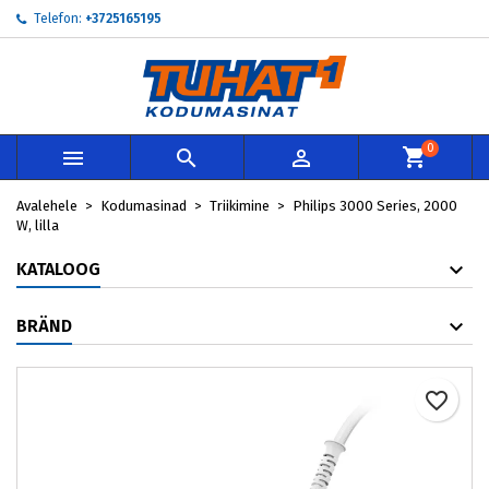
Telefon:
+3725165195
My wishlists
Loo soovinimekiri
Sisene
add_circle_outline
Create new list
Te peate olema sisselogitud, et tooteid soovinimekirja lisada.
Soovinimekirja nimi
0



Loobu
Avalehele
Kodumasinad
Triikimine
Philips 3000 Series, 2000
Loobu
Loo so
W, lilla
KATALOOG
BRÄND
favorite_border