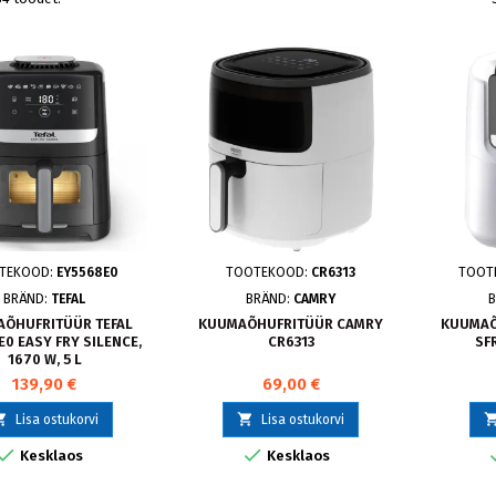
TEKOOD:
EY5568E0
TOOTEKOOD:
CR6313
TOOT
BRÄND:
TEFAL
BRÄND:
CAMRY
B
ÕHUFRITÜÜR TEFAL
KUUMAÕHUFRITÜÜR CAMRY
KUUMAÕ
0 EASY FRY SILENCE,
CR6313
SF
1670 W, 5 L
139,90 €
69,00 €


Lisa ostukorvi
Lisa ostukorvi


Kesklaos
Kesklaos