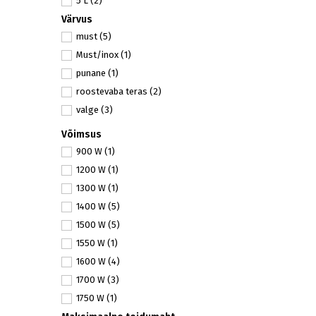
5 L
(2)
Värvus
5,5 L
(1)
must
(5)
6 L
(3)
Must/inox
(1)
6,5 L
(1)
punane
(1)
7,6 L
(1)
roostevaba teras
(2)
8 L
(2)
valge
(3)
11 L
(1)
Võimsus
900 W
(1)
1200 W
(1)
1300 W
(1)
1400 W
(5)
1500 W
(5)
1550 W
(1)
1600 W
(4)
1700 W
(3)
1750 W
(1)