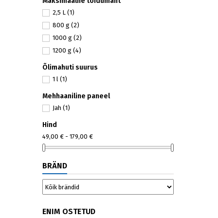
Maksimaalne toidumaht
1750 W
(1)
2,5 L
(1)
1800 W
(2)
800 g
(2)
2000 W
(4)
1000 g
(2)
2000 W
(1)
1200 g
(4)
2200 W
(1)
3000 W
(1)
Õlimahuti suurus
1 l
(1)
Mehhaaniline paneel
Jah
(1)
Hind
49,00 € - 179,00 €
BRÄND
ENIM OSTETUD