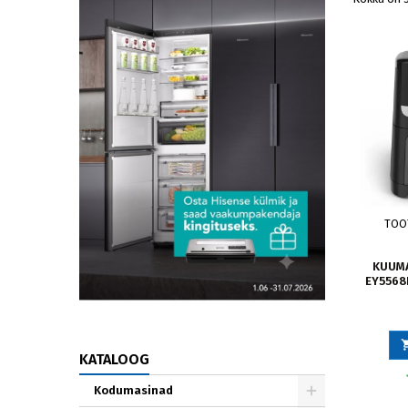
TOO
KUUMA
EY5568E
KATALOOG
Kodumasinad