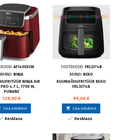
EKOOD:
AF140EUCM
TOOTEKOOD:
FRL3374B
BRÄND:
NINJA
BRÄND:
BEKO
UFRITÜÜR NINJA AIR
KUUMAÕHUFRITÜÜR BEKO
PRO 4.7 L, 1750 W,
FRL3374B
PUNANE
129,90 €
99,00 €


Lisa ostukorvi
Lisa ostukorvi


Kesklaos
Kesklaos