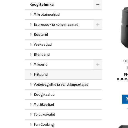
Köögitehnika
Mikrolaineahjud
Espresso- ja kohvimasinad
Rösterid
Veekeetjad
Blenderid
TO
Mikserid
Fritüürid
PH
KUUMA
Võileivagrillid ja vahvliküpsetajad
Köögikaalud
Multikeetjad
Toidukuivatid
Fun Cooking