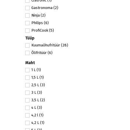
Clatronic
(1)
Gastronoma
(2)
Ninja
(2)
Philips
(6)
ProfiCook
(5)
Tüüp
Sencor
(5)
Kuumaõhufritüür
(28)
Severin
(1)
Õlifritüür
(6)
Stollar
(1)
Tefal
(6)
Maht
1 L
(1)
1,5 L
(1)
2,5 L
(3)
3 L
(3)
3,5 L
(2)
4 L
(3)
4,2 l
(1)
4,2 L
(1)