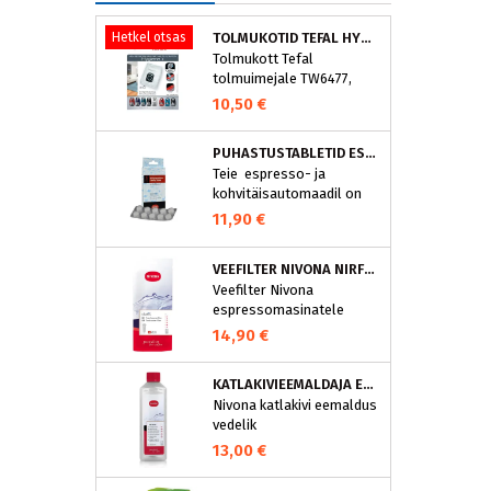
Hetkel otsas
TOLMUKOTID TEFAL HYGIENE+ ZR200540 (4 TK)
Tolmukott Tefal
tolmuimejale TW6477,
TW6886..
10,50 €
PUHASTUSTABLETID ESPRESSOMASINALE, NIVONA 390701200
Teie espresso- ja
kohvitäisautomaadil on
integreeritud
11,90 €
puhastusprogramm.
NIVONA puhastustabletid
VEEFILTER NIVONA NIRF701
on loodud spetsiaalselt
Veefilter Nivona
selle programmi jaoks ja
espressomasinatele
eraldavad mustuse nagu
nt kohvirasva
14,90 €
optimaalselt. Regulaarne
puhastamine hoiab Teie
KATLAKIVIEEMALDAJA ESPRESSOMASINATELE, NIVONA (500 ML)
aparaati ja tagab täiusliku
Nivona katlakivi eemaldus
aroomi.
vedelik
espressomasinatele
13,00 €