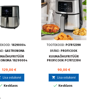
TEKOOD:
18290004
TOOTEKOOD:
PCFR1239H
ND:
GASTRONOMA
BRÄND:
PROFICOOK
UMAÕHUFRITÜÜR
KUUMAÕHUFRITÜÜR
RONOMA 18290004
PROFICOOK PCFR1239H
129,00 €
90,00 €


Lisa ostukorvi
Lisa ostukorvi


Kesklaos
Kesklaos
