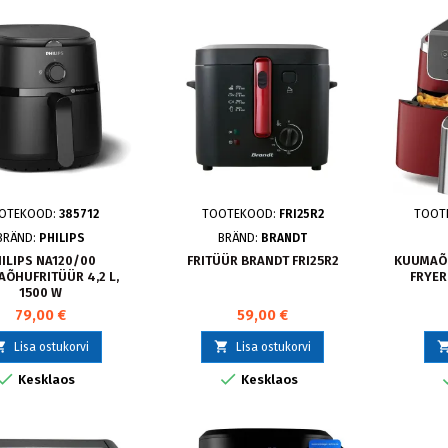
OTEKOOD:
385712
TOOTEKOOD:
FRI25R2
TOOT
BRÄND:
PHILIPS
BRÄND:
BRANDT
ILIPS NA120/00
FRITÜÜR BRANDT FRI25R2
KUUMAÕH
ÕHUFRITÜÜR 4,2 L,
FRYER 
1500 W
79,00 €
59,00 €


Lisa ostukorvi
Lisa ostukorvi


Kesklaos
Kesklaos