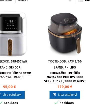

EKOOD:
SFR6551WH
TOOTEKOOD:
NA342/00
RÄND:
SENCOR
BRÄND:
PHILIPS
HUFRITÜÜR SENCOR
KUUMAÕHUFRITÜÜR
R6551WH, VALGE
NA342/00 PHILIPS 3000
SEERIA, 7.2 L, 2000 W, MUST
95,00 €
179,00 €


Lisa ostukorvi
Lisa ostukorvi


Kesklaos
Kesklaos