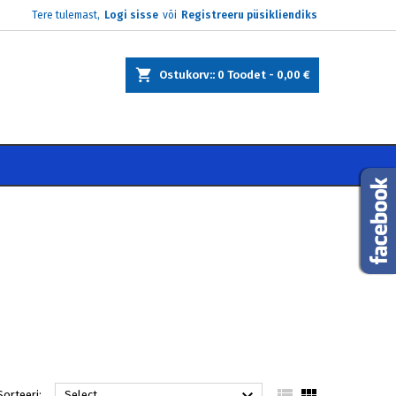
Tere tulemast,
Logi sisse
või
Registreeru püsikliendiks
×
×
×
×
Ostukorv:
0
Toodet -
0,00 €
)
e
i


Sorteeri:
Select