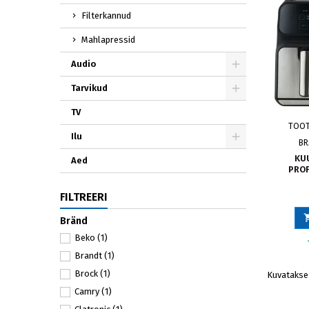
Filterkannud
Mahlapressid
Audio
Tarvikud
TV
TOO
Ilu
BR
KU
Aed
PROF
FILTREERI
Bränd
Beko
(1)
Brandt
(1)
Brock
(1)
Kuvatakse 
Camry
(1)