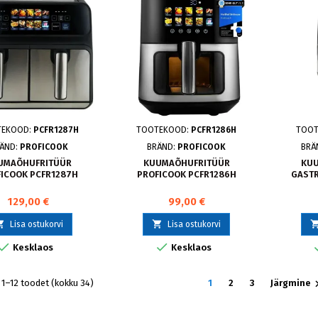
TEKOOD:
PCFR1287H
TOOTEKOOD:
PCFR1286H
TOO
ÄND:
PROFICOOK
BRÄND:
PROFICOOK
BRÄ
UMAÕHUFRITÜÜR
KUUMAÕHUFRITÜÜR
KU
ICOOK PCFR1287H
PROFICOOK PCFR1286H
GAST
129,00 €
99,00 €


Lisa ostukorvi
Lisa ostukorvi


Kesklaos
Kesklaos
1–12 toodet (kokku 34)
1
2
3
Järgmine