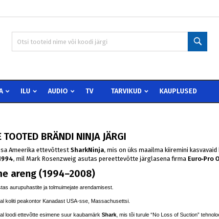
 wishlists
modalTitle))
oo soovinimekiri
isene
Otsi
Create new list
confirmMessage))
peate olema sisselogitud, et tooteid soovinimekirja lisada.
vinimekirja nimi
((cancelText))
Loobu
((modalDeleteText)
Sisen
A
ILU
AUDIO
TV
TARVIKUD
KAUPLUSED
Loobu
Loo soovinimekir
 TOOTED BRÄNDI NINJA JÄRGI
sa Ameerika ettevõttest
SharkNinja
, mis on üks maailma kiiremini kasvavaid
1994
, mil Mark Rosenzweig asutas pereettevõtte järglasena firma
Euro‑Pro 
ne areng (1994–2008)
stas aurupuhastite ja tolmuimejate arendamisest.
al koliti peakontor Kanadast USA-sse, Massachusettsi.
al loodi ettevõtte esimene suur kaubamärk
Shark
, mis tõi turule “No Loss of Suction” tehnol