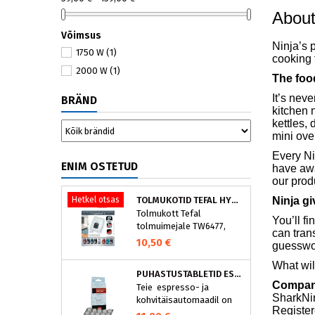
Abou
Võimsus
Ninja’s 
1750 W
(1)
cooking f
2000 W
(1)
The foo
It’s nev
BRÄND
kitchen 
kettles,
mini ov
Every Ni
ENIM OSTETUD
have
aw
our produ
Hetkel otsas
TOLMUKOTID TEFAL HYGIENE+ ZR200540 (4 TK)
Ninja g
Tolmukott Tefal
You’ll fi
tolmuimejale TW6477,
can tran
TW6886..
10,50 €
guesswor
What wil
PUHASTUSTABLETID ESPRESSOMASINALE, NIVONA 390701200
Company
Teie espresso- ja
SharkNi
kohvitäisautomaadil on
Registe
integreeritud