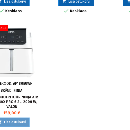


Lisa ostukorvi
Lisa ostukorvi


Kesklaos
Kesklaos
tsas
EKOOD:
AF180EUWH
BRÄND:
NINJA
HUFRITÜÜR NINJA AIR
AX PRO 6.2L, 2000 W,
VALGE
159,00 €

Lisa ostukorvi