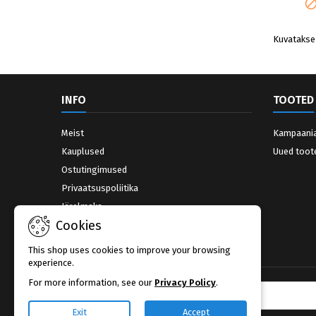
Kuvatakse 
INFO
TOOTED
Meist
Kampaani
Kauplused
Uued toot
Ostutingimused
Privaatsuspoliitika
Järelmaks
Cookies
Võta ühendust
Kauplused
This shop uses cookies to improve your browsing
experience.
For more information, see our
Privacy Policy
.
UUDISKIRI
Exit
Accept