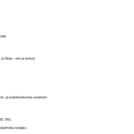
nile.
ja Ninja – edu ja tuntust.
tamis- ja kodukeskkonna seadmed.
SE: SN).
utehnika tootjaks.