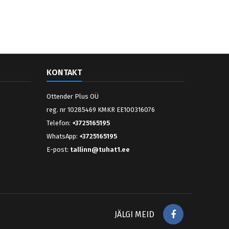
KONTAKT
Ottender Plus OÜ
reg. nr 10285469 KMKR EE100316076
Telefon:
+3725165195
WhatsApp:
+3725165195
E-post:
tallinn@tuhat1.ee
Facebook
JÄLGI MEID