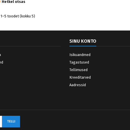

Hetkel otsas
1–5 toodet (kokku 5)
SINU KONTO
a
Isikuandmed
ed
Tagastused
Tellimused
Kreeditarved
Aadressid