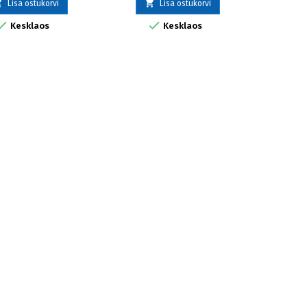


Lisa ostukorvi
Lisa ostukorvi


Kesklaos
Kesklaos