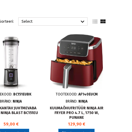



Sorteeri:
Select
EKOOD:
BC151EUBK
TOOTEKOOD:
AF140EUCM
BRÄND:
NINJA
BRÄND:
NINJA
KANTAV JUHTMEVABA
KUUMAÕHUFRITÜÜR NINJA AIR
NINJA BLAST BC151EU
FRYER PRO 4.7 L, 1750 W,
PUNANE
59,00 €
129,90 €