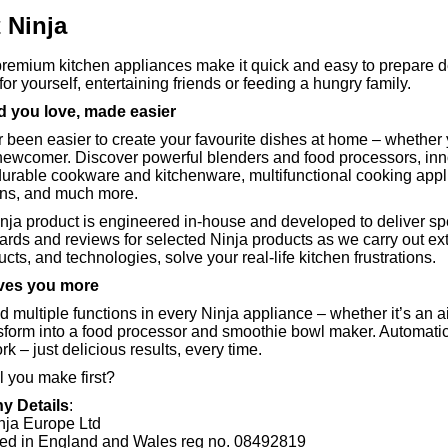
t
Ninja
premium kitchen appliances make it quick and easy to prepare d
or yourself, entertaining friends or feeding a hungry family.
d you love, made easier
er been easier to create your favourite dishes at home – whether 
newcomer. Discover powerful blenders and food processors, inn
 durable cookware and kitchenware, multifunctional cooking applian
ens, and much more.
nja product is engineered in-house and developed to deliver sp
ards
and
reviews
for selected Ninja products as w
e carry out e
cts, and technologies, solve your real-life kitchen frustrations.
ives you more
nd multiple functions in every Ninja appliance – whether it’s an ai
sform into a food processor and smoothie bowl maker. Automatic
k – just delicious results, every time.
l you make first?
 Details
:
nja Europe Ltd
red in England and Wales reg no. 08492819