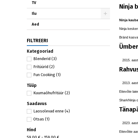
TV
Ninja 
Ilu
Ninja kauba
Aed
Ninja kesken
Bränd kasvas 
FILTREERI
Ümberb
Kategooriad
Blenderid
(3)
aast
Fritüürid
(2)
Rahvus
Fun Cooking
(1)
aast
Tüüp
Ettevõte laie
Kuumaõhufritüür
(2)
SharkNinja 
Saadavus
Tänap
Laosolevad enne
(4)
Otsas
(1)
aast
Hind
Ettevõtte aa
59,00 € - 159,00 €