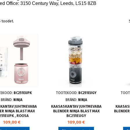
red Office: 3150 Century Way, Leeds, LS15 8ZB
 toodet.
TEKOOD:
BC251EUPK
TOOTEKOOD:
BC251EUGY
TOOT
BRÄND:
NINJA
BRÄND:
NINJA
KANTAV JUHTMEVABA
KAASASKANTAV JUHTMEVABA
KAASAS
ER NINJA BLAST MAX
BLENDER NINJA BLAST MAX
BLENDER 
251EUPK , ROOSA
BC251EUGY
109,00 €
109,00 €