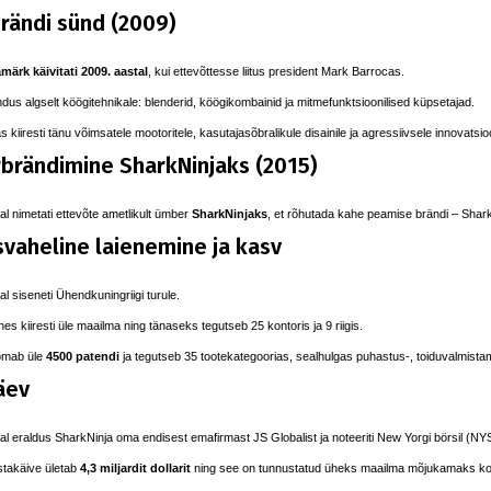
brändi sünd (2009)
märk käivitati 2009. aastal
, kui ettevõttesse liitus president Mark Barrocas.
dus algselt köögitehnikale: blenderid, köögikombainid ja mitmefunktsioonilised küpsetajad.
kiiresti tänu võimsatele mootoritele, kasutajasõbralikule disainile ja agressiivsele innovatsioo
rändimine SharkNinjaks (2015)
al nimetati ettevõte ametlikult ümber
SharkNinjaks
, et rõhutada kahe peamise brändi – Shark 
vaheline laienemine ja kasv
al siseneti Ühendkuningriigi turule.
nes kiiresti üle maailma ning tänaseks tegutseb 25 kontoris ja 9 riigis.
omab üle
4500 patendi
ja tegutseb 35 tootekategoorias, sealhulgas puhastus-, toiduvalmis
äev
al eraldus SharkNinja oma endisest emafirmast JS Globalist ja noteeriti New Yorgi börsil (NY
stakäive ületab
4,3 miljardit dollarit
ning see on tunnustatud üheks maailma mõjukamaks kod