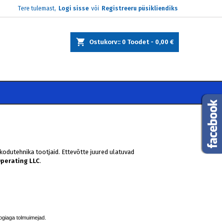
Tere tulemast,
Logi sisse
või
Registreeru püsikliendiks
×
×
×
×
Ostukorv:
0
Toodet -
0,00 €
)
e
i
 kodutehnika tootjaid. Ettevõtte juured ulatuvad
Operating LLC
.
oogiaga tolmuimejad.