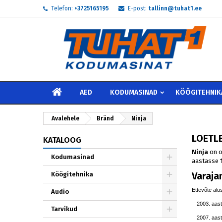
Telefon:
+3725165195
E-post:
tallinn@tuhat1.ee
My
((
L
S
add_circle_outline
((
Te 
Soo
AVALEHELE
AED
KODUMASINAD
KÖÖGITEHNIK
Avalehele
Bränd
Ninja
LOETLE
KATALOOG
Ninja
on o
Kodumasinad
aastasse
Varaja
Köögitehnika
Ettevõte alu
Audio
aast
Tarvikud
aast