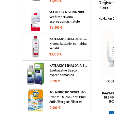
11,90 €
Registe
puhastusprogramm.
Home
NIVONA puhastustabletid
VEEFILTER NIVONA NIRF701
on loodud spetsiaalselt
Veefilter Nivona
selle programmi jaoks ja
Kokku on 5
espressomasinatele
eraldavad mustuse nagu
nt kohvirasva
14,90 €
optimaalselt. Regulaarne
puhastamine hoiab Teie
KATLAKIVIEEMALDAJA ESPRESSOMASINATELE, NIVONA (500 ML)
aparaati ja tagab täiusliku
Nivona katlakivi eemaldus
aroomi.
vedelik
espressomasinatele
13,00 €
KATLAKIVIEEMALDAJA SAECO ESPRESSOMASINATELE, PHILIPS CA6700/10
Spetsiaalne Saeco
espressomasina
katlakivieemaldi
9,90 €
TOO
Espressomasinast
katlakivi korrapärane
TOLMUKOTID SWIRL EIO80MNEW
eemaldamine on vajalik
KAASAS
Swirl®-i MicroPor® Plus
BLEND
selleks, et hoida masin
BC
Anti-Allergen-Filter ei
parimas korras. See
lukusta ohutult
spetsiaalne
9,00 €
tolmuimejakotti mitte
espressomasina