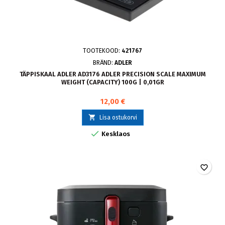
TOOTEKOOD:
421767
BRÄND:
ADLER
TÄPPISKAAL ADLER AD3176 ADLER PRECISION SCALE MAXIMUM
WEIGHT (CAPACITY) 100G | 0,01GR
12,00 €

Lisa ostukorvi

Kesklaos
favorite_border