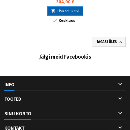
304,00 €

Lisa ostukorvi

Kesklaos

TAGASI ÜLES
Jälgi meid Facebookis

INFO

TOOTED

SINU KONTO

KONTAKT