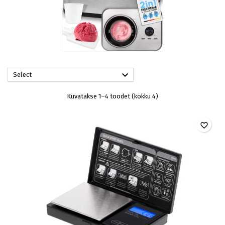

Select
Kuvatakse 1–4 toodet (kokku 4)
favorite_border