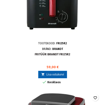
TOOTEKOOD:
FRI25R2
BRÄND:
BRANDT
FRITÜÜR BRANDT FRI25R2
59,00 €

Lisa ostukorvi

Kesklaos
favorite_border