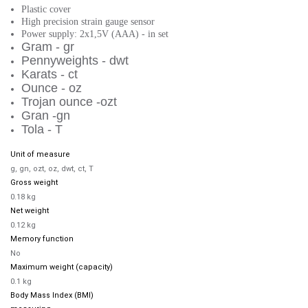
Plastic cover
High precision strain gauge sensor
Power supply: 2x1,5V (AAA) - in set
Gram - gr
Pennyweights - dwt
Karats - ct
Ounce - oz
Trojan ounce -ozt
Gran -gn
Tola - T
Unit of measure
g, gn, ozt, oz, dwt, ct, T
Gross weight
0.18 kg
Net weight
0.12 kg
Memory function
No
Maximum weight (capacity)
0.1 kg
Body Mass Index (BMI)