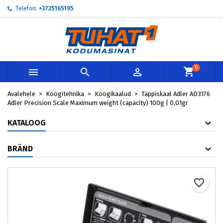
Telefon:
+3725165195
×
×
×
My wishlists
Loo soovinimekiri
Sisene
add_circle_outline
Create new list
Te peate olema sisselogitud, et tooteid soovinimekirja
Soovinimekirja nimi
lisada.
0



Loobu
Sisene
Avalehele
Köögitehnika
Köögikaalud
Täppiskaal Adler AD3176
Loobu
Loo soovinimekiri
Adler Precision Scale Maximum weight (capacity) 100g | 0,01gr
KATALOOG
BRÄND
favorite_border