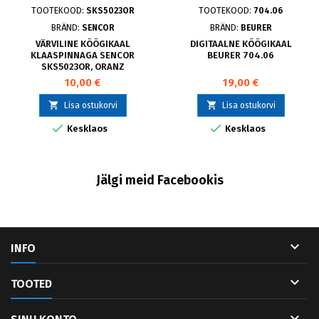
TOOTEKOOD:
SKS5023OR
TOOTEKOOD:
704.06
BRÄND:
SENCOR
BRÄND:
BEURER
VÄRVILINE KÖÖGIKAAL
DIGITAALNE KÖÖGIKAAL
KLAASPINNAGA SENCOR
BEURER 704.06
SKS5023OR, ORANZ
10,00 €
19,00 €


Lisa ostukorvi
Lisa ostukorvi


Kesklaos
Kesklaos
Jälgi meid Facebookis

INFO

TOOTED
