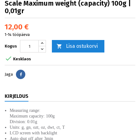
Scale Maximum weight (capacity) 100g |
0,01gr
12,00 €
1-14 tööpäeva
Lisa ostukorvi

Kogus

Kesklaos
Jaga
Jaga
KIRJELDUS
Measuring range:
Maximum capacity: 100g
Division: 0.01g
Units: g, gn, ozt, oz, dwt, ct, T
LCD screen with backlight
Auto shut off after 3min