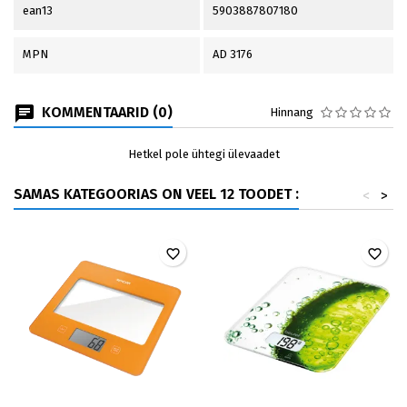
ean13
5903887807180
MPN
AD 3176
KOMMENTAARID (0)
Hinnang
Hetkel pole ühtegi ülevaadet
SAMAS KATEGOORIAS ON VEEL 12 TOODET :
<
>
favorite_border
favorite_border