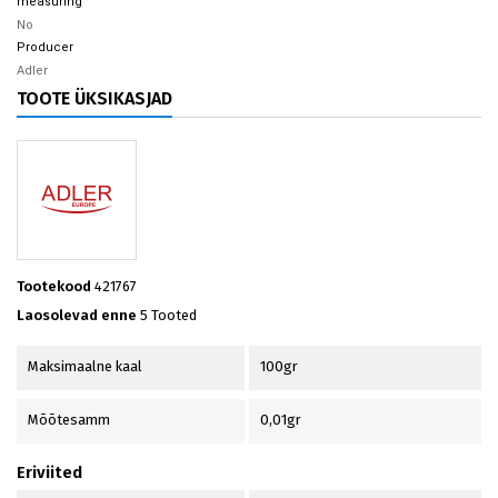
measuring
No
Producer
Adler
TOOTE ÜKSIKASJAD
Tootekood
421767
Laosolevad enne
5 Tooted
Maksimaalne kaal
100gr
Mõõtesamm
0,01gr
Eriviited