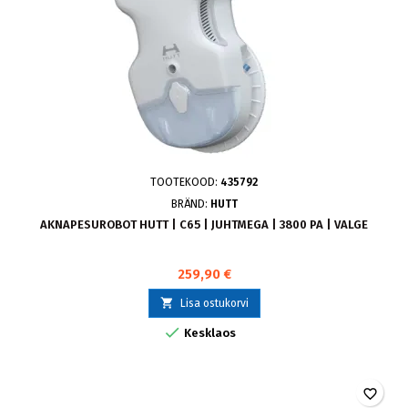
TOOTEKOOD:
435792
BRÄND:
HUTT
AKNAPESUROBOT HUTT | C65 | JUHTMEGA | 3800 PA | VALGE
259,90 €

Lisa ostukorvi

Kesklaos
favorite_border