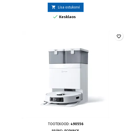

Lisa ostukorvi

Kesklaos
favorite_border
TOOTEKOOD:
490556