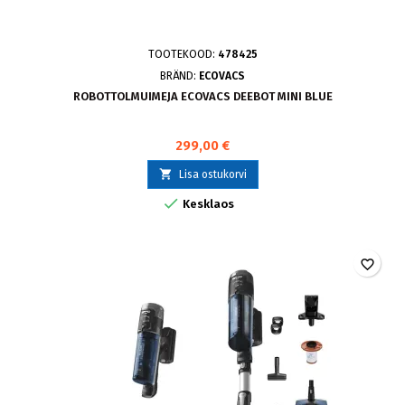
TOOTEKOOD:
478425
BRÄND:
ECOVACS
ROBOTTOLMUIMEJA ECOVACS DEEBOT MINI BLUE
299,00 €

Lisa ostukorvi

Kesklaos
favorite_border