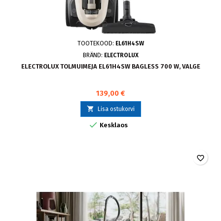
TOOTEKOOD:
EL61H4SW
BRÄND:
ELECTROLUX
ELECTROLUX TOLMUIMEJA EL61H4SW BAGLESS 700 W, VALGE
139,00 €

Lisa ostukorvi

Kesklaos
favorite_border