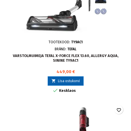
TOOTEKOOD:
TY9AC1
BRÄND:
TEFAL
VARSTOLMUIMEJA TEFAL X-FORCE FLEX 13.60, ALLERGY AQUA,
SININE TY9AC1
449,00 €

Lisa ostukorvi

Kesklaos
favorite_border