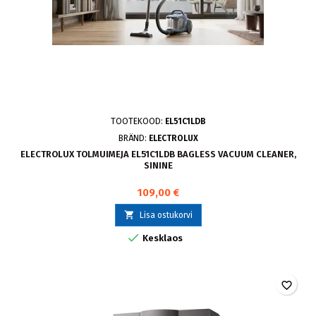
TOOTEKOOD:
EL51C1LDB
BRÄND:
ELECTROLUX
ELECTROLUX TOLMUIMEJA EL51C1LDB BAGLESS VACUUM CLEANER,
SININE
109,00 €

Lisa ostukorvi

Kesklaos
favorite_border