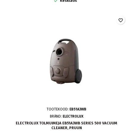

Kesklaos
favorite_border
TOOTEKOOD:
EB51A3WB
BRÄND:
ELECTROLUX
ELECTROLUX TOLMUIMEJA EB51A3WB SERIES 500 VACUUM
CLEANER, PRUUN