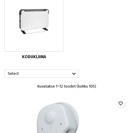
KODUKLIIMA

Select
Kuvatakse 1–12 toodet (kokku 105)
favorite_border