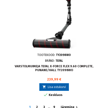
TOOTEKOOD:
TY2098WO
BRÄND:
TEFAL
VARSTOLMUIMEJA TEFAL X-FORCE FLEX 9.60 COMPLETE,
PUNANE/HALL TY2098WO
239,99 €

Lisa ostukorvi

Kesklaos

1
2
3
…
9
Järgmine