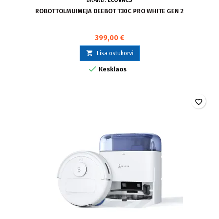
BRÄND:
ECOVACS
ROBOTTOLMUIMEJA DEEBOT T30C PRO WHITE GEN 2
399,00 €

Lisa ostukorvi

Kesklaos
favorite_border