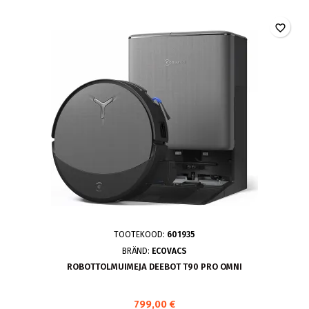
favorite_border
TOOTEKOOD:
601935
BRÄND:
ECOVACS
ROBOTTOLMUIMEJA DEEBOT T90 PRO OMNI
799,00 €