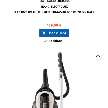
TOOTEKOOD:
EB61A5UG
BRÄND:
ELECTROLUX
ELECTROLUX TOLMUIMEJA EB61A5UG 850 W, 78 DB, HALL
139,00 €

Lisa ostukorvi

Kesklaos
favorite_border