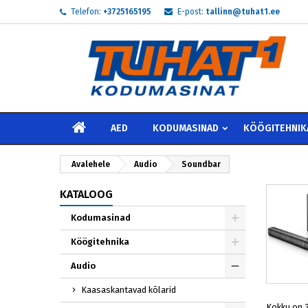
Telefon:
+3725165195
E-post:
tallinn@tuhat1.ee
My
((
L
S
add_circle_outline
((
Te 
Soo
AVALEHELE
AED
KODUMASINAD
KÖÖGITEHNIK
Avalehele
Audio
Soundbar
KATALOOG
Kodumasinad
Köögitehnika
Audio
Kaasaskantavad kõlarid
Kokku on 3