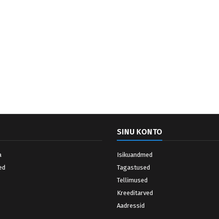
SINU KONTO
a
Isikuandmed
ed
Tagastused
Tellimused
Kreeditarved
Aadressid