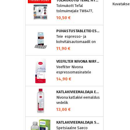
Hetkel otsas
TOLMUKOTID TEFAL HYGIENE+ ZR200540 (4 TK)
Kuvatakse 
Tolmukott Tefal
tolmuimejale TW6477,
TW6886..
10,50 €
PUHASTUSTABLETID ESPRESSOMASINALE, NIVONA 390701200
Teie espresso- ja
kohvitäisautomaadil on
integreeritud
11,90 €
puhastusprogramm.
NIVONA puhastustabletid
VEEFILTER NIVONA NIRF701
on loodud spetsiaalselt
Veefilter Nivona
selle programmi jaoks ja
espressomasinatele
eraldavad mustuse nagu
nt kohvirasva
14,90 €
optimaalselt. Regulaarne
puhastamine hoiab Teie
KATLAKIVIEEMALDAJA ESPRESSOMASINATELE, NIVONA (500 ML)
aparaati ja tagab täiusliku
Nivona katlakivi eemaldus
aroomi.
vedelik
espressomasinatele
13,00 €
KATLAKIVIEEMALDAJA SAECO ESPRESSOMASINATELE, PHILIPS CA6700/10
Spetsiaalne Saeco