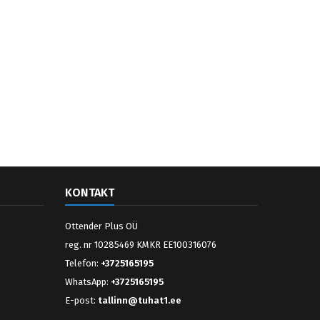
KONTAKT
Ottender Plus OÜ
reg. nr 10285469 KMKR EE100316076
Telefon:
+3725165195
WhatsApp:
+3725165195
E-post:
tallinn@tuhat1.ee