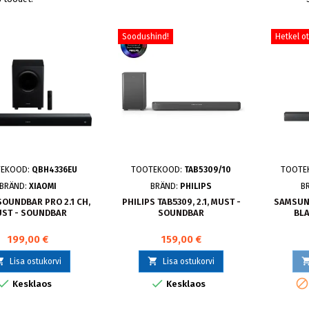
Soodushind!
Hetkel o
EKOOD:
QBH4336EU
TOOTEKOOD:
TAB5309/10
TOOTE
BRÄND:
XIAOMI
BRÄND:
PHILIPS
B
SOUNDBAR PRO 2.1 CH,
PHILIPS TAB5309, 2.1, MUST -
SAMSUNG
ST - SOUNDBAR
SOUNDBAR
BL
199,00 €
159,00 €


Lisa ostukorvi
Lisa ostukorvi


Kesklaos
Kesklaos