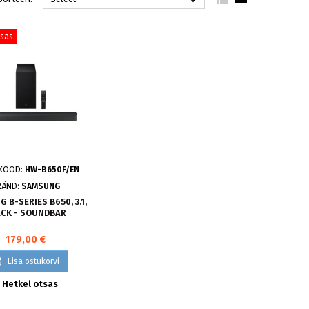

tsas
KOOD:
HW-B650F/EN
RÄND:
SAMSUNG
 B-SERIES B650, 3.1,
ACK - SOUNDBAR
179,00 €

Lisa ostukorvi

Hetkel otsas