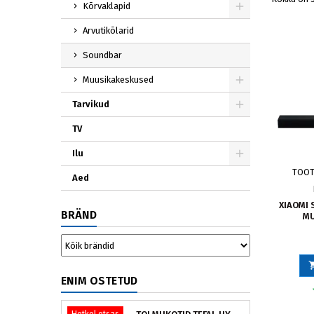
Kõrvaklapid
Arvutikõlarid
Soundbar
Muusikakeskused
Tarvikud
TV
Ilu
TOOT
Aed
XIAOMI 
BRÄND
MU
ENIM OSTETUD