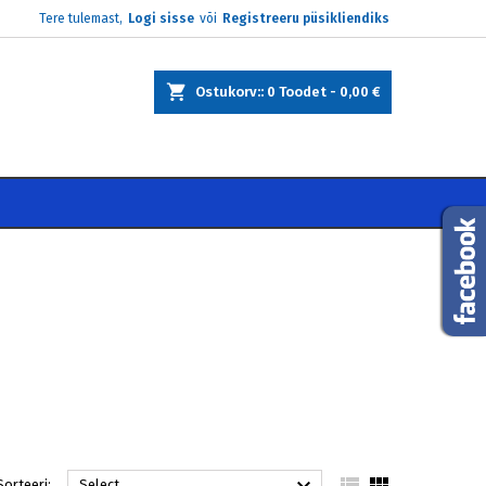
Tere tulemast,
Logi sisse
või
Registreeru püsikliendiks
×
×
×
×
Ostukorv:
0
Toodet -
0,00 €
)
e
i


Sorteeri:
Select