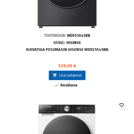
TOOTEKOOD:
WD5S1045BB
BRÄND:
HISENSE
KUIVATIGA PESUMASIN HISENSE WD5S1045BB
529,00 €

Lisa ostukorvi

Kesklaos
favorite_border