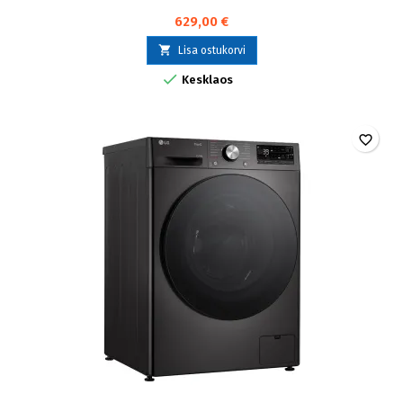
629,00 €

Lisa ostukorvi

Kesklaos
favorite_border