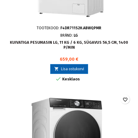
TOOTEKOOD:
F4DR711S2H.ABWQPMR
BRÄND:
LG
KUIVATIGA PESUMASIN LG, 11 KG / 6 KG, SÜGAVUS 56,5 CM, 1400
P/MIN
659,00 €

Lisa ostukorvi

Kesklaos
favorite_border