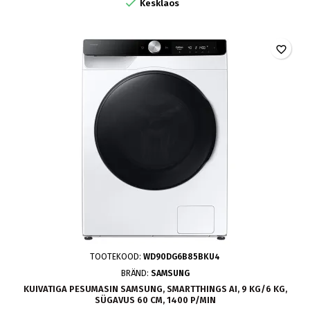

Kesklaos
favorite_border
TOOTEKOOD:
WD90DG6B85BKU4
BRÄND:
SAMSUNG
KUIVATIGA PESUMASIN SAMSUNG, SMARTTHINGS AI, 9 KG/6 KG,
SÜGAVUS 60 CM, 1400 P/MIN