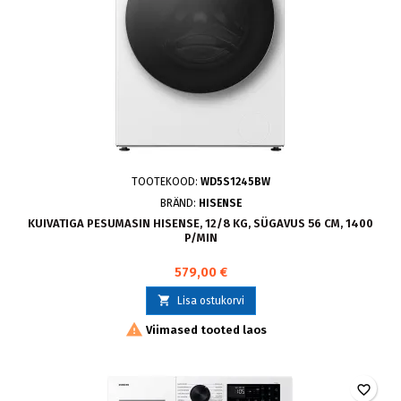
TOOTEKOOD:
WD5S1245BW
BRÄND:
HISENSE
KUIVATIGA PESUMASIN HISENSE, 12/8 KG, SÜGAVUS 56 CM, 1400
P/MIN
579,00 €

Lisa ostukorvi

Viimased tooted laos
favorite_border