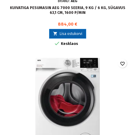
BRÄND:
AEG
KUIVATIGA PESUMASIN AEG 7000 SEERIA, 9 KG / 6 KG, SÜGAVUS
63,1 CM, 1600 P/MIN
884,00 €

Lisa ostukorvi

Kesklaos
favorite_border