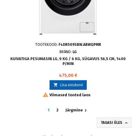
TOOTEKOOD:
F4DR509SBW.ABWQPMR
BRÄND:
LG
KUIVATIGA PESUMASIN LG, 9 KG / 6 KG, SÜGAVUS 56,5 CM, 1400
P/MIN
475,00 €

Lisa ostukorvi

Viimased tooted laos

1
2
Järgmine

TAGASI ÜLES