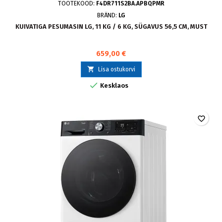
TOOTEKOOD:
F4DR711S2BA.APBQPMR
BRÄND:
LG
KUIVATIGA PESUMASIN LG, 11 KG / 6 KG, SÜGAVUS 56,5 CM, MUST
659,00 €

Lisa ostukorvi

Kesklaos
favorite_border