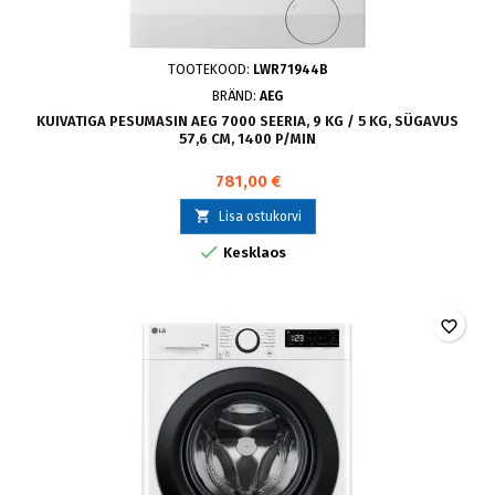
TOOTEKOOD:
LWR71944B
BRÄND:
AEG
KUIVATIGA PESUMASIN AEG 7000 SEERIA, 9 KG / 5 KG, SÜGAVUS
57,6 CM, 1400 P/MIN
781,00 €

Lisa ostukorvi

Kesklaos
favorite_border