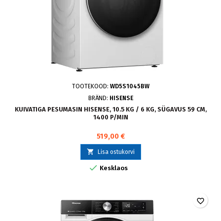
TOOTEKOOD:
WD5S1045BW
BRÄND:
HISENSE
KUIVATIGA PESUMASIN HISENSE, 10.5 KG / 6 KG, SÜGAVUS 59 CM,
1400 P/MIN
519,00 €

Lisa ostukorvi

Kesklaos
favorite_border