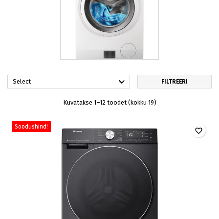

Select
FILTREERI
Kuvatakse 1–12 toodet (kokku 19)
Soodushind!
favorite_border