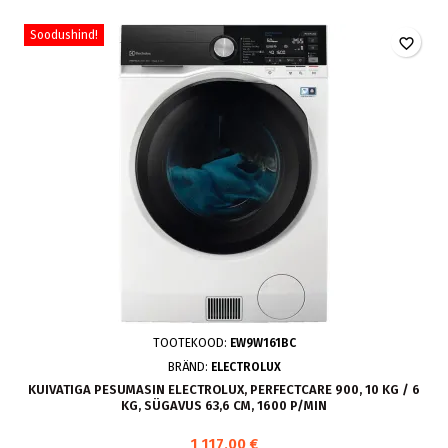
Soodushind!
favorite_border
TOOTEKOOD:
EW9W161BC
BRÄND:
ELECTROLUX
KUIVATIGA PESUMASIN ELECTROLUX, PERFECTCARE 900, 10 KG / 6
KG, SÜGAVUS 63,6 CM, 1600 P/MIN
1 117,00 €