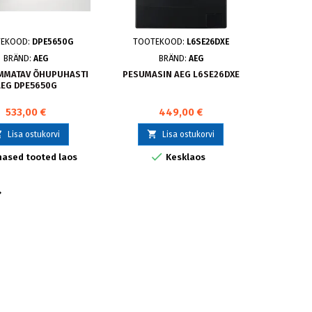
TEKOOD:
DPE5650G
TOOTEKOOD:
L6SE26DXE
BRÄND:
AEG
BRÄND:
AEG
MMATAV ÕHUPUHASTI
PESUMASIN AEG L6SE26DXE
AEG DPE5650G
533,00 €
449,00 €


Lisa ostukorvi
Lisa ostukorvi

mased tooted laos
Kesklaos
