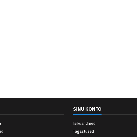
SINU KONTO
a
Isikuandmed
ed
Tagastused