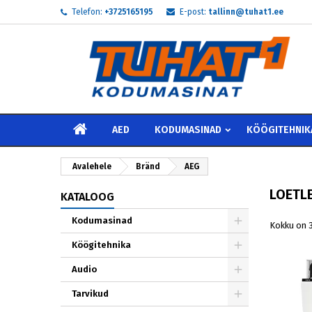
Telefon:
+3725165195
E-post:
tallinn@tuhat1.ee
My
((
L
S
add_circle_outline
((
Te 
Soo
AVALEHELE
AED
KODUMASINAD
KÖÖGITEHNIK
Avalehele
Bränd
AEG
LOETLE
KATALOOG
Kodumasinad
Kokku on 
Köögitehnika
Audio
Tarvikud