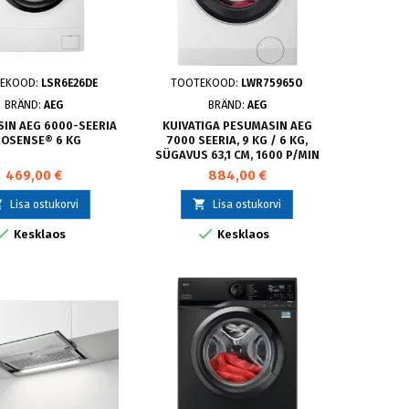
EKOOD:
LSR6E26DE
TOOTEKOOD:
LWR75965O
BRÄND:
AEG
BRÄND:
AEG
IN AEG 6000-SEERIA
KUIVATIGA PESUMASIN AEG
ROSENSE® 6 KG
7000 SEERIA, 9 KG / 6 KG,
SÜGAVUS 63,1 CM, 1600 P/MIN
469,00 €
884,00 €


Lisa ostukorvi
Lisa ostukorvi


Kesklaos
Kesklaos