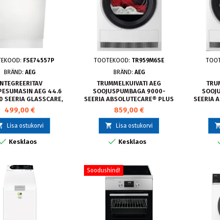
TEKOOD:
FSE74557P
TOOTEKOOD:
TR959M6SE
TOO
BRÄND:
AEG
BRÄND:
AEG
INTEGREERITAV
TRUMMELKUIVATI AEG
TRU
ESUMASIN AEG 44.6
SOOJUSPUMBAGA 9000-
SOOJ
0 SEERIA GLASSCARE,
SEERIA ABSOLUTECARE® PLUS
SEERIA 
FSE74557P
PROSTEAM 9 KG TR959M6SE
9
499,00 €
859,00 €


Lisa ostukorvi
Lisa ostukorvi


Kesklaos
Kesklaos
Soodushind!