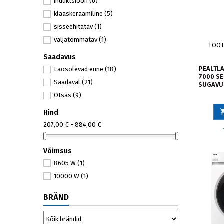
induktsioon
(6)
Kuivatiga pesumasinad
(2)
klaaskeraamiline
(5)
Pealtlaetavad pesumasinad
(2)
sisseehitatav
(1)
Pesumasinad ja kuivatid
(9)
väljatõmmatav
(1)
Pliidid ja ahjud
(6)
TOO
Õhupuhastid
(2)
Saadavus
PEALTL
Laosolevad enne
(18)
7000 SE
Saadaval
(21)
SÜGAVUS
Otsas
(9)
Hind
207,00 € - 884,00 €
Võimsus
8605 W
(1)
10000 W
(1)
BRÄND