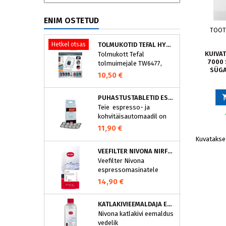
ENIM OSTETUD
TOOT
Hetkel otsas
TOLMUKOTID TEFAL HYGIENE+ ZR200540 (4 TK)
KUIVA
Tolmukott Tefal
7000 
tolmuimejale TW6477,
SÜGA
TW6886..
10,50 €
PUHASTUSTABLETID ESPRESSOMASINALE, NIVONA 390701200
Teie espresso- ja
kohvitäisautomaadil on
integreeritud
11,90 €
puhastusprogramm.
Kuvatakse 
NIVONA puhastustabletid
VEEFILTER NIVONA NIRF701
on loodud spetsiaalselt
Veefilter Nivona
selle programmi jaoks ja
espressomasinatele
eraldavad mustuse nagu
nt kohvirasva
14,90 €
optimaalselt. Regulaarne
puhastamine hoiab Teie
KATLAKIVIEEMALDAJA ESPRESSOMASINATELE, NIVONA (500 ML)
aparaati ja tagab täiusliku
Nivona katlakivi eemaldus
aroomi.
vedelik