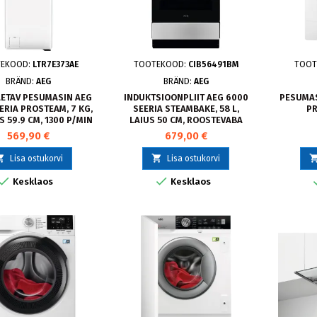
TEKOOD:
LTR7E373AE
TOOTEKOOD:
CIB56491BM
TOOT
BRÄND:
AEG
BRÄND:
AEG
AETAV PESUMASIN AEG
INDUKTSIOONPLIIT AEG 6000
PESUMAS
ERIA PROSTEAM, 7 KG,
SEERIA STEAMBAKE, 58 L,
P
 59.9 CM, 1300 P/MIN
LAIUS 50 CM, ROOSTEVABA
TERAS
569,90 €
679,00 €


Lisa ostukorvi
Lisa ostukorvi


Kesklaos
Kesklaos