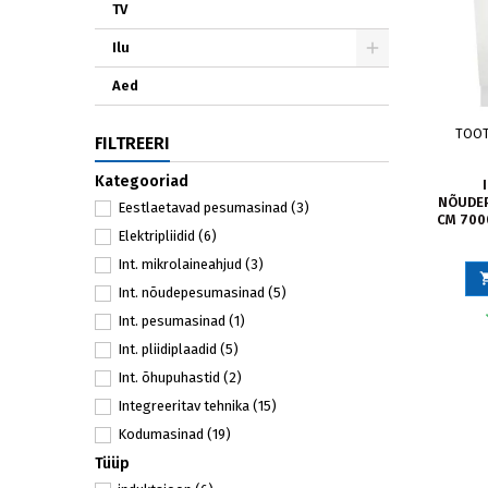
TV
Ilu
Aed
TOO
FILTREERI
Kategooriad
NÕUDEP
Eestlaetavad pesumasinad
(3)
CM 700
Elektripliidid
(6)
Int. mikrolaineahjud
(3)
Int. nõudepesumasinad
(5)
Int. pesumasinad
(1)
Int. pliidiplaadid
(5)
Int. õhupuhastid
(2)
Integreeritav tehnika
(15)
Kodumasinad
(19)
Tüüp
Kuivatid
(2)