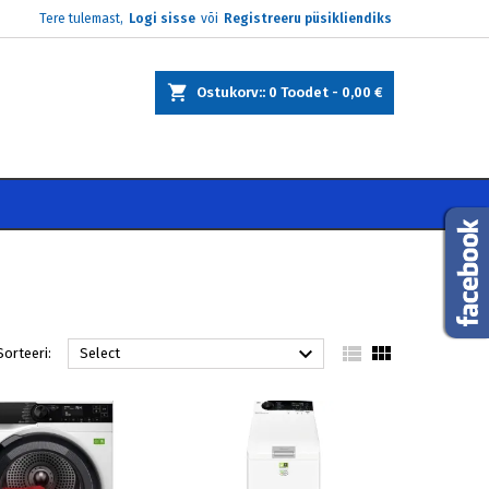
Tere tulemast,
Logi sisse
või
Registreeru püsikliendiks
×
×
×
×
Ostukorv:
0
Toodet -
0,00 €
)
e
i



Sorteeri:
Select