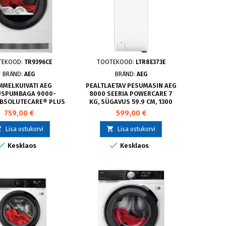
TEKOOD:
TR9396CE
TOOTEKOOD:
LTR8E373E
BRÄND:
AEG
BRÄND:
AEG
MMELKUIVATI AEG
PEALTLAETAV PESUMASIN AEG
USPUMBAGA 9000-
8000 SEERIA POWERCARE 7
ABSOLUTECARE® PLUS
KG, SÜGAVUS 59.9 CM, 1300
 KG TR9396CE
P/MIN
759,00 €
599,00 €


Lisa ostukorvi
Lisa ostukorvi


Kesklaos
Kesklaos