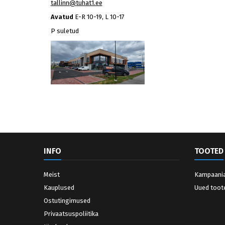
tallinn@tuhat1.ee
Avatud
E-R 10-19, L 10-17
P suletud
INFO
TOOTED
Meist
Kampaani
Kauplused
Uued toot
Ostutingimused
Privaatsuspoliitika