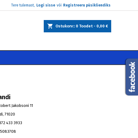
Tere tulemast,
Logi sisse
või
Registreeru püsikliendiks
×
×
×
×
Ostukorv:
0
Toodet -
0,00 €
)
e
i
jandi
Robert Jakobsoni 11
di, 71020
+372 433 3933
 5083708