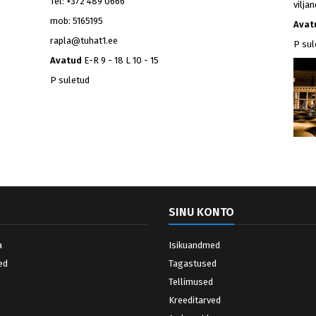
Tel: +372 489 0666
vilja
mob: 5165195
Avat
rapla@tuhat1.ee
P sul
Avatud
E-R 9 - 18 L 10 - 15
P suletud
SINU KONTO
a
Isikuandmed
ed
Tagastused
Tellimused
Kreeditarved