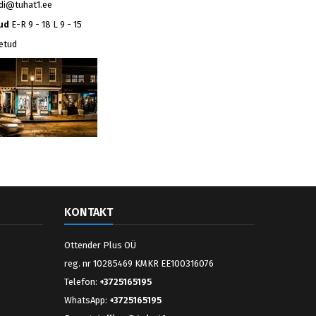
ndi@tuhat1.ee
ud
E-R 9 - 18 L 9 - 15
etud
KONTAKT
Ottender Plus OÜ
reg. nr 10285469 KMKR EE100316076
Telefon:
+3725165195
WhatsApp:
+3725165195