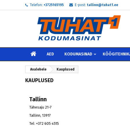
Telefon:
+3725165195
E-post:
tallinn@tuhat1.ee
My
((
L
S
add_circle_outline
((
Te 
Soo
AVALEHELE
AED
KODUMASINAD
KÖÖGITEHNIK
Avalehele
Kauplused
KAUPLUSED
Tallinn
Tähesaju 21-7
Tallinn, 13917
Tel: +372 605 4515