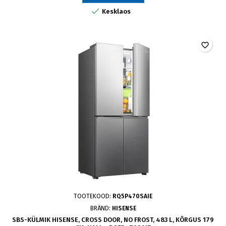

Kesklaos
favorite_border
TOOTEKOOD:
RQ5P470SAIE
BRÄND:
HISENSE
SBS-KÜLMIK HISENSE, CROSS DOOR, NO FROST, 483 L, KÕRGUS 179