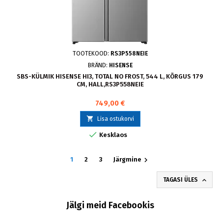
TOOTEKOOD:
RS3P558NEIE
BRÄND:
HISENSE
SBS-KÜLMIK HISENSE HI3, TOTAL NO FROST, 544 L, KÕRGUS 179
CM, HALL,RS3P558NEIE
749,00 €

Lisa ostukorvi

Kesklaos

1
2
3
Järgmine

TAGASI ÜLES
Jälgi meid Facebookis