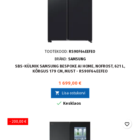
TOOTEKOOD:
RS90F64EEFEO
BRÄND:
SAMSUNG
SBS-KÜLMIK SAMSUNG BESPOKE AI HOME, NOFROST, 621 L,
KÕRGUS 179 CM, MUST - RS90F64EEFEO
1 699,00 €

Lisa ostukorvi

Kesklaos
- 200,00 €
favorite_border