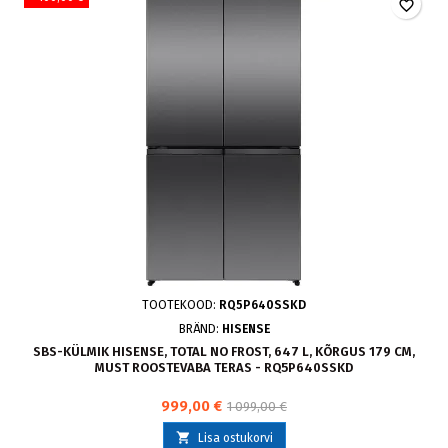
favorite_border
TOOTEKOOD:
RQ5P640SSKD
BRÄND:
HISENSE
SBS-KÜLMIK HISENSE, TOTAL NO FROST, 647 L, KÕRGUS 179 CM,
MUST ROOSTEVABA TERAS - RQ5P640SSKD
999,00 €
1 099,00 €

Lisa ostukorvi