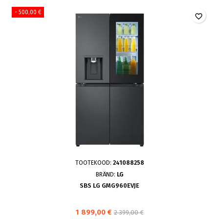
- 500,00 €
favorite_border
TOOTEKOOD:
241088258
BRÄND:
LG
SBS LG GMG960EVJE
1 899,00 €
2 399,00 €