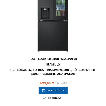
TOOTEKOOD:
GMG861EPAE.AEPQEUR
BRÄND:
LG
SBS-KÜLMK LG, NOFROST, INSTAVIEW, 508 L, KÕRGUS 179 CM,
MUST - GMG861EPAE.AEPQEUR
1 499,00 €
1 699,00 €

Lisa ostukorvi

Kesklaos