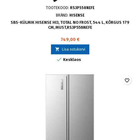
TOOTEKOOD:
RS3P558NEFE
BRÄND:
HISENSE
SBS-KÜLMIK HISENSE HI3, TOTAL NO FROST, 544 L, KÕRGUS 179
CM, MUST,RS3P558NEFE
749,00 €

Lisa ostukorvi

Kesklaos
favorite_border