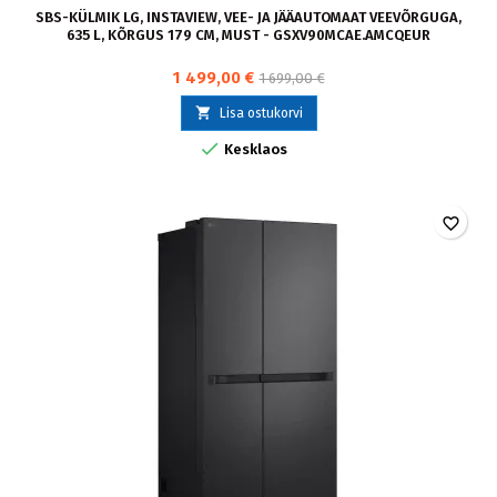
SBS-KÜLMIK LG, INSTAVIEW, VEE- JA JÄÄAUTOMAAT VEEVÕRGUGA,
635 L, KÕRGUS 179 CM, MUST - GSXV90MCAE.AMCQEUR
1 499,00 €
1 699,00 €

Lisa ostukorvi

Kesklaos
favorite_border