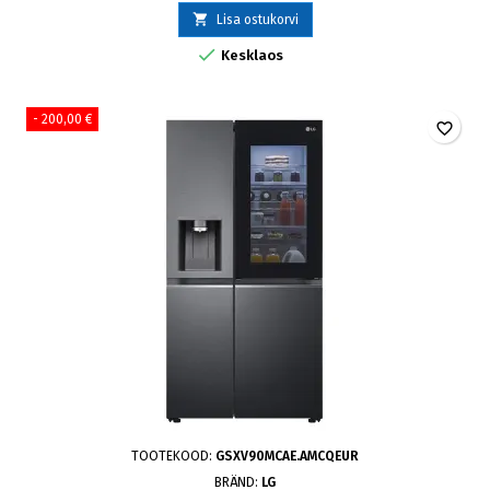

Lisa ostukorvi

Kesklaos
- 200,00 €
favorite_border
TOOTEKOOD:
GSXV90MCAE.AMCQEUR
BRÄND:
LG