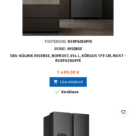
TOOTEKOOD:
RS9P628GPFE
BRÄND:
HISENSE
SBS-KÜLMIK HISENSE, NOFROST, 614 L, KÕRGUS 179 CM, MUST -
RS9P628GPFE
1 499,00 €

Lisa ostukorvi

Kesklaos
favorite_border