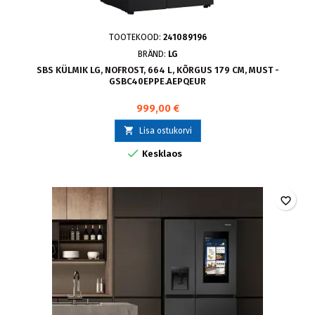
TOOTEKOOD:
241089196
BRÄND:
LG
SBS KÜLMIK LG, NOFROST, 664 L, KÕRGUS 179 CM, MUST -
GSBC40EPPE.AEPQEUR
999,00 €

Lisa ostukorvi

Kesklaos
favorite_border