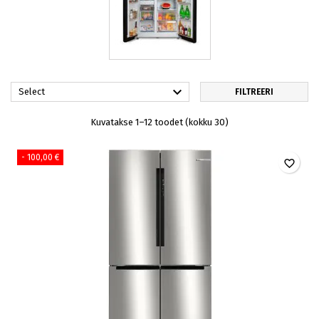

Select
FILTREERI
Kuvatakse 1–12 toodet (kokku 30)
- 100,00 €
favorite_border