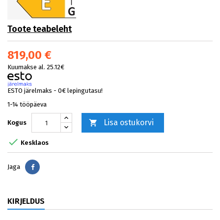
Toote teabeleht
819,00 €
Kuumakse al. 25.12€
ESTO järelmaks - 0€ lepingutasu!
1-14 tööpäeva
Lisa ostukorvi

Kogus

Kesklaos
Jaga
Jaga
KIRJELDUS