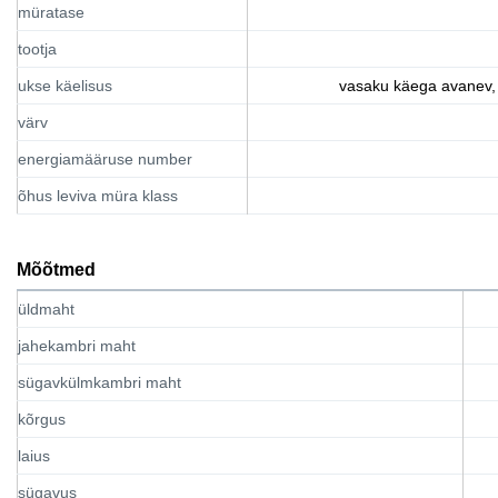
müratase
tootja
ukse käelisus
vasaku käega avanev
värv
energiamääruse number
õhus leviva müra klass
Mõõtmed
üldmaht
jahekambri maht
sügavkülmkambri maht
kõrgus
laius
sügavus