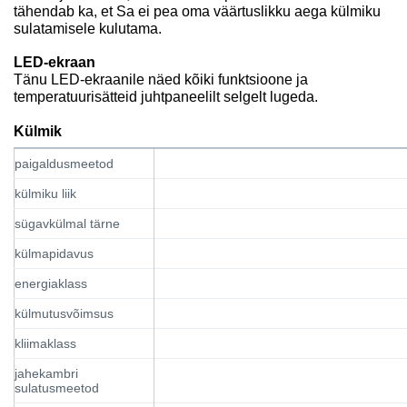
tähendab ka, et Sa ei pea oma väärtuslikku aega külmiku
sulatamisele kulutama.
LED-ekraan
Tänu LED-ekraanile näed kõiki funktsioone ja
temperatuurisätteid juhtpaneelilt selgelt lugeda.
Külmik
paigaldusmeetod
külmiku liik
sügavkülmal tärne
külmapidavus
energiaklass
külmutusvõimsus
kliimaklass
jahekambri
sulatusmeetod