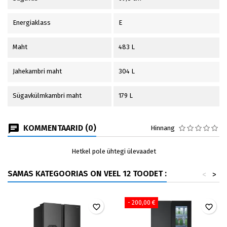
Energiaklass
E
Maht
483 L
Jahekambri maht
304 L
Sügavkülmkambri maht
179 L
KOMMENTAARID (0)
Hinnang
Hetkel pole ühtegi ülevaadet
SAMAS KATEGOORIAS ON VEEL 12 TOODET :
<
>
- 200,00 €
favorite_border
favorite_border