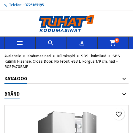
Telefon:
+3725165195
My wishlists
Loo soovinimekiri
Sisene
add_circle_outline
Create new list
Te peate olema sisselogitud, et tooteid soovinimekirja lisada.
Soovinimekirja nimi
0



Loobu
Avalehele
Kodumasinad
Külmkapid
SBS- kulmikud
SBS-
Loobu
Loo so
Külmik Hisense, Cross Door, No Frost, 483 L, kõrgus 179 cm, hall -
RQ5P470SAIE
KATALOOG
BRÄND
favorite_border