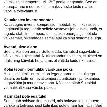
külmiku sisetemperatuuri +2℃ peale langetada. See on
suurepärane moodus säilitamaks värske toidu maitset,
värvi ja toiteväärtust.
Kauakestev invertermootor
Kaasaegne inverterkompressor mõõdab külmikusiseseid
tingimusi ja reguleerib sellele vastavalt jahutusväljundit, et
tagada stabiilne temperatuur, säästa energiat ja töötada
vaiksemalt, pikendades samal ajal ka sinu seadme eluiga.
Avatud ukse alarm
See funktsioon annab Sulle teada, kui jätsid sügavkülma
või külmiku ukse lahti. Nutikas andur tuvastab, et uksed on
lahti, ning käivitab helialarmi, et vältida toidu riknemist.
Kolm tsooni loomuliku värskuse jaoks
Hisense külmikus, millel on legendaarne nelja uksega
disain, on kolm erinevat temperatuuritsooni - jahekamber,
sügavkülm ja muudetav tsoon. Kõik see aitab Su toidul
võimalikult kaua värske püsida.
Härmatist pole ega tule!
See tagab sobivad tingimused, mis hoiavad toidu kauem
värske ja toitvana, sest külmikus pole enam härmatist. See