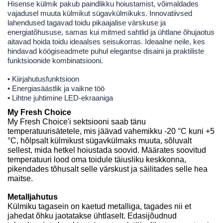
Hisense külmik pakub paindlikku hoiustamist, võimaldades
vajadusel muuta külmikut sügavkülmikuks. Innovatiivsed
lahendused tagavad toidu pikaajalise värskuse ja
energiatõhususe, samas kui mitmed sahtlid ja ühtlane õhujaotus
aitavad hoida toidu ideaalses seisukorras. Ideaalne neile, kes
hindavad köögiseadmete puhul elegantse disaini ja praktiliste
funktsioonide kombinatsiooni.
• Kiirjahutusfunktsioon
• Energiasäästlik ja vaikne töö
• Lihtne juhtimine LED-ekraaniga
My Fresh Choice
My Fresh Choice'i sektsiooni saab tänu
temperatuurisätetele, mis jäävad vahemikku -20 °C kuni +5
°C, hõlpsalt külmikust sügavkülmaks muuta, sõluvalt
sellest, mida hetkel hoiustada soovid. Määrates soovitud
temperatuuri lood oma toidule täiusliku keskkonna,
pikendades tõhusalt selle värskust ja säilitades selle hea
maitse.
Metalljahutus
Külmiku tagasein on kaetud metalliga, tagades nii et
jahedat õhku jaotatakse ühtlaselt. Edasijõudnud