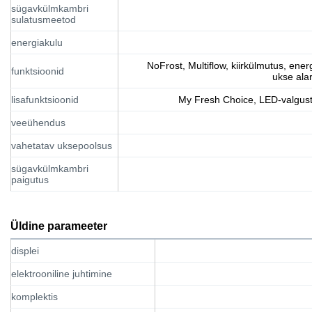
sügavkülmkambri
sulatusmeetod
energiakulu
NoFrost, Multiflow, kiirkülmutus, ener
funktsioonid
ukse ala
lisafunktsioonid
My Fresh Choice, LED-valgustu
veeühendus
vahetatav uksepoolsus
sügavkülmkambri
paigutus
Üldine parameeter
displei
elektrooniline juhtimine
komplektis