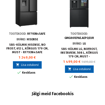
TOOTEKOOD:
RF793N4SAFE
TOOTEKOOD:
GMG861EPAE.AEPQEUR
BRÄND:
HISENSE
BRÄND:
LG
SBS-KÜLMIK HISENSE, NO
FROST, 612 L, KÕRGUS 179 CM,
SBS-KÜLMK LG, NOFROST,
MUST - RF793N4SAFE
INSTAVIEW, 508 L, KÕRGUS
179 CM, MUST -
1 249,00 €
GMG861EPAE.AEPQEUR
1 499,00 €
1 699,00 €

Lisa ostukorvi

Lisa ostukorvi

Kesklaos

Kesklaos
Jälgi meid Facebookis