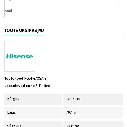
kaal
TOOTE ÜKSIKASJAD
Tootekood
RQ5P470SAIE
Laosolevad enne
5 Tooted
Kõrgus
178,5 cm
Laius
79,4 cm
Sügavus
69,8 cm