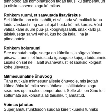
tehnoloogiate kombinatsioon tagab täiusliku temperatuuri
ja niiskustaseme kogu külmikus.
Rohkem ruumi, et saavutada lisavärskus
Sel külmikul on mitu sahtlit, et säilitada võimalikult kaua
toidu värskust ning samal ajal hoida külmik korras. Võid
valida kahe suure puu- ja köögiviljasahtli, snäkikarbi ja
täislaiusega sahvri vahel, kus hoida kala, liha ja
piimatooteid.
Rohkem hoiuruumi
See mahutab palju, seega on külmikus ja sügavkülmas
piisavalt ruumi, et hoiustada igasuguse kujuga toiduaineid.
Lisaks on sel neli laialt avanevat ust, et saaksid kõigest
kohe ülevaate.
Mitmesuunaline õhuvoog
Tänu nutikale mitmesuunalisele õhuvoole, mis jaotab
külma õhku külmiku sees ühtlaselt, säilitatakse kogu
seadmes optimaalset temperatuuri. Selle abil on Sinu toit
sõltumata asukohast alati täiuslikult jahutatud.
Võimas jahutus
Superjahutusfunktsioon suudab kiirelt kuueks tunniks