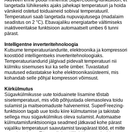
langetada lühikeseks ajaks jahekapi temperatuuri ja hoida
värskeid ostetud toiduaineid sobival temperatuuril.
Temperatuuri saab langetada nupuvajutusega (madalaim
seadistus on 2 °C). Ebavajaliku energiatarbe vältimiseks
inaktiveeritakse funktsioon automaatselt umbes 6 tunni
pärast.
Intelligentne inverteritehnoloogia
Kutsume temperatuuriandurite, elektroonika ja kompressori
koostööd intelligentseks inverteritehnoloogiaks.
Temperatuuriandurid jälgivad pidevalt temperatuuri nii
külmiku sisemuses kui ka selle ümber. Tuvastatud
muutused edastatakse kohe elektroonikasüsteemi, mis
kohandab selle põhjal kompressori võimsust.
Kiirkülmutus
Sügavkülmikusse uute toiduainete lisamine tõstab
sisetemperatuuri, mis võib põhjustada olemasoleva toidu
sulamist ja maitseomaduste halvenemist. SuperFreezing-
funktsioon tagab uue toidu kiire külmutamise ja takistab
sellega muu sügavkülmikus oleva sulamist. Automaatse
külmutamisfunktsiooniga seadmed jätkavad kohe pärast
vajaliku temperatuuri saavutamist tavapärast tööd, et mitte