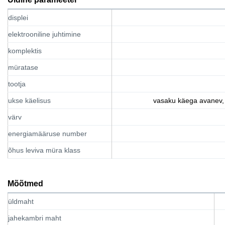
displei
elektrooniline juhtimine
komplektis
müratase
tootja
ukse käelisus
vasaku käega avanev
värv
energiamääruse number
õhus leviva müra klass
Mõõtmed
üldmaht
jahekambri maht