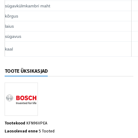
sügavkülmkambri maht
kõrgus
laius
sügavus
kaal
TOOTE ÜKSIKASJAD
Tootekood
KFN96VPEA
Laosolevad enne
5 Tooted