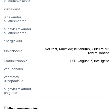
külmutusvõimsus
kliimaklass
jahekambri
sulatusmeetod
sügavkülmkambri
sulatusmeetod
energiakulu
NoFrost, Multiflow, kiirjahutus, kiirkülmut
funktsioonid
reziim, lahti
lisafunktsioonid
LED-valgustus, intelligen
veeühendus
vahetatav
uksepoolsus
sügavkülmkambri
paigutus
Üldine parameeter