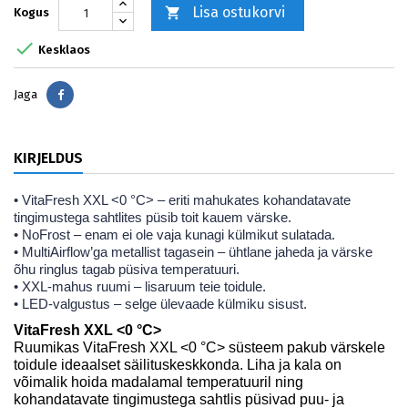
Lisa ostukorvi

Kogus

Kesklaos
Jaga
Jaga
KIRJELDUS
• VitaFresh XXL <0 °C> – eriti mahukates kohandatavate
tingimustega sahtlites püsib toit kauem värske.
• NoFrost – enam ei ole vaja kunagi külmikut sulatada.
• MultiAirflow’ga metallist tagasein – ühtlane jaheda ja värske
õhu ringlus tagab püsiva temperatuuri.
• XXL-mahus ruumi – lisaruum teie toidule.
• LED-valgustus – selge ülevaade külmiku sisust.
VitaFresh XXL <0 °C>
Ruumikas VitaFresh XXL <0 °C> süsteem pakub värskele
toidule ideaalset säilituskeskkonda. Liha ja kala on
võimalik hoida madalamal temperatuuril ning
kohandatavate tingimustega sahtlis püsivad puu- ja