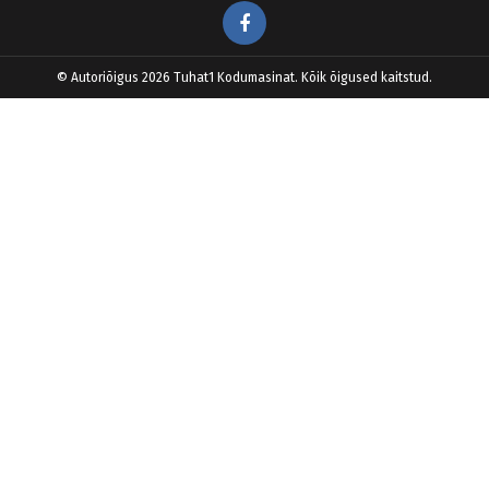
Facebook
© Autoriõigus 2026 Tuhat1 Kodumasinat. Kõik õigused kaitstud.