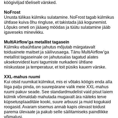
köögiviljad tõeliselt värsked.
NoFrost
Unusta tülikas külmiku sulatamine. NoFrost tagab külmikus
ühtlase kuiva õhu ringluse, et takistada jää kogunemist.
Lõpuks ometi on jääaeg möödas ja tüütu sulatamine jääb
igaveseks minevikku.
MultiAirflow’ga metallist tagasein
Külmiku ebaühtlane jahutus mõjutab märgatavalt
toiduainete maitset ja säilivusaega. Tänu MultiAirflow’ga
metallist tagaseinale on jahutusalas tagatud alates
uksekorvidest kuni tagumiste nurkadeni ühtlane
niiskustase ja temperatuur, et toit püsiks kauem värske.
XXL-mahus ruumi
Kui otsid ruumikat külmikut, mis ei võtaks köögis enda alla
liiga palju pinda, on suurepärane valik meie XXL-mahus
ruumi pakuv seade. See standardmudelist vaid pisut laiem
külmik võimaldab mahutada mugavalt ära näiteks terve
küpsetusplaaditäie kooki, suure arbuusi ja muid kogukaid
roogasid. Avaram sisemus annab kapis olevast toidust
parema ülevaate ja pakub selle säilitamiseks paindlikke
võimalusi.