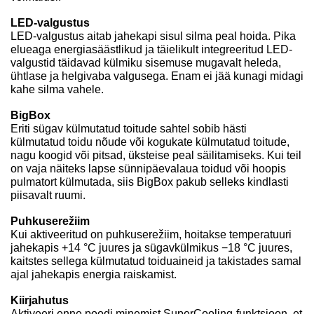
LED-valgustus
LED-valgustus aitab jahekapi sisul silma peal hoida. Pika
elueaga energiasäästlikud ja täielikult integreeritud LED-
valgustid täidavad külmiku sisemuse mugavalt heleda,
ühtlase ja helgivaba valgusega. Enam ei jää kunagi midagi
kahe silma vahele.
BigBox
Eriti sügav külmutatud toitude sahtel sobib hästi
külmutatud toidu nõude või kogukate külmutatud toitude,
nagu koogid või pitsad, üksteise peal säilitamiseks. Kui teil
on vaja näiteks lapse sünnipäevalaua toidud või hoopis
pulmatort külmutada, siis BigBox pakub selleks kindlasti
piisavalt ruumi.
Puhkuserežiim
Kui aktiveeritud on puhkuserežiim, hoitakse temperatuuri
jahekapis +14 °C juures ja sügavkülmikus −18 °C juures,
kaitstes sellega külmutatud toiduaineid ja takistades samal
ajal jahekapis energia raiskamist.
Kiirjahutus
Aktiveeri enne poodi minemist SuperCooling-funktsioon, et