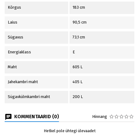
Kõrgus
183 cm
Laius
90,5 cm
Sügavus
73,1 cm
Energiaklass
E
Maht
605 L
Jahekambri maht
405 L
Sügavkülmkambri maht
200 L
KOMMENTAARID (0)
Hinnang
Hetkel pole ühtegi ülevaadet