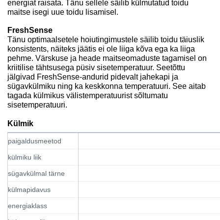
energiat raisata. Tänu sellele säilib külmutatud toidu
maitse isegi uue toidu lisamisel.
FreshSense
Tänu optimaalsetele hoiutingimustele säilib toidu täiuslik
konsistents, näiteks jäätis ei ole liiga kõva ega ka liiga
pehme. Värskuse ja heade maitseomaduste tagamisel on
kriitilise tähtsusega püsiv sisetemperatuur. Seetõttu
jälgivad FreshSense-andurid pidevalt jahekapi ja
sügavkülmiku ning ka keskkonna temperatuuri. See aitab
tagada külmikus välistemperatuurist sõltumatu
sisetemperatuuri.
Külmik
paigaldusmeetod
külmiku liik
sügavkülmal tärne
külmapidavus
energiaklass