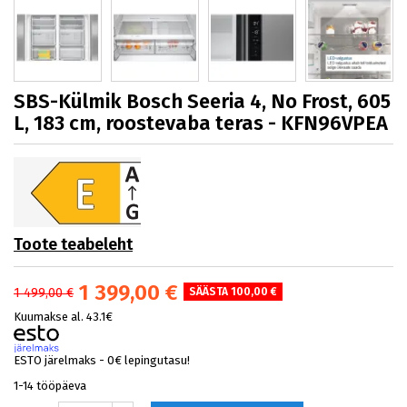
SBS-Külmik Bosch Seeria 4, No Frost, 605
L, 183 cm, roostevaba teras - KFN96VPEA
Toote teabeleht
1 399,00 €
1 499,00 €
SÄÄSTA 100,00 €
Kuumakse al. 43.1€
ESTO järelmaks - 0€ lepingutasu!
1-14 tööpäeva