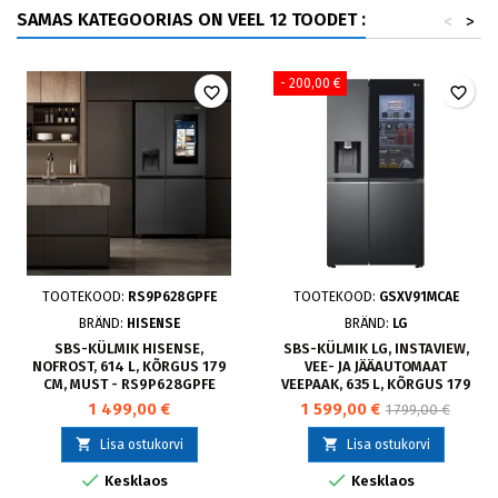
SAMAS KATEGOORIAS ON VEEL 12 TOODET :
<
>
- 200,00 €
favorite_border
favorite_border
TOOTEKOOD:
RS9P628GPFE
TOOTEKOOD:
GSXV91MCAE
BRÄND:
HISENSE
BRÄND:
LG
SBS-KÜLMIK HISENSE,
SBS-KÜLMIK LG, INSTAVIEW,
NOFROST, 614 L, KÕRGUS 179
VEE- JA JÄÄAUTOMAAT
CM, MUST - RS9P628GPFE
VEEPAAK, 635 L, KÕRGUS 179
CM, MUST
1 499,00 €
1 599,00 €
1 799,00 €


Lisa ostukorvi
Lisa ostukorvi


Kesklaos
Kesklaos