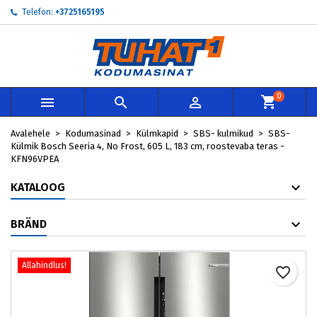
Telefon:
+3725165195
My wishlists
Loo soovinimekiri
Sisene
add_circle_outline
Create new list
Te peate olema sisselogitud, et tooteid soovinimekirja lisada.
Soovinimekirja nimi
0



Loobu
Avalehele
Kodumasinad
Külmkapid
SBS- kulmikud
SBS-
Loobu
Loo so
Külmik Bosch Seeria 4, No Frost, 605 L, 183 cm, roostevaba teras -
KFN96VPEA
KATALOOG
BRÄND
Allahindlus!
favorite_border