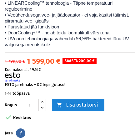
• LINEARCooling™ tehnoloogia - Täpne temperatuuri
reguleerimine
• Veeühendusega vee- ja jäädosaator - ei vaja käsitsi täitmist,
piiramatu vee ligipääs
• Purustatud jää funktsioon
• DoorCooling+™ - hoiab toidu loomulikult värskena
• UVnano tehnoloogiaga vähendab 99,99% baktereid tänu UV-
valgusega veeotsikule
1 599,00 €
1 799,00 €
SÄÄSTA 200,00 €
Kuumakse al. 49.16€
ESTO järelmaks - 0€ lepingutasu!
1-14 tööpäeva
Lisa ostukorvi

Kogus

Kesklaos
Jaga
Jaga