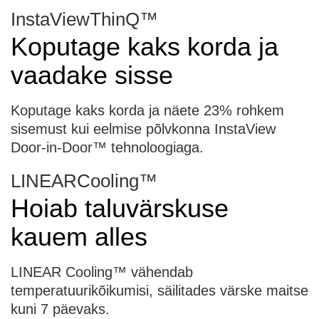
InstaViewThinQ™
Koputage kaks korda ja
vaadake sisse
Koputage kaks korda ja näete 23% rohkem
sisemust kui eelmise põlvkonna InstaView
Door-in-Door™ tehnoloogiaga.
LINEARCooling™
Hoiab taluvärskuse
kauem alles
LINEAR Cooling™ vähendab
temperatuurikõikumisi, säilitades värske maitse
kuni 7 päevaks.