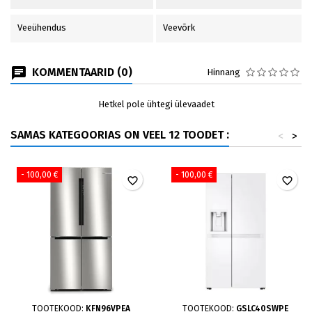
Veeühendus
Veevõrk
KOMMENTAARID (0)
Hinnang
Hetkel pole ühtegi ülevaadet
SAMAS KATEGOORIAS ON VEEL 12 TOODET :
<
>
- 100,00 €
- 100,00 €
favorite_border
favorite_border
TOOTEKOOD:
KFN96VPEA
TOOTEKOOD:
GSLC40SWPE