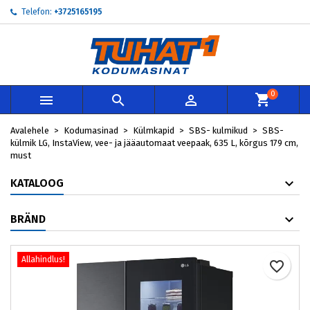
Telefon:
+3725165195
×
×
×
My wishlists
Loo soovinimekiri
Sisene
add_circle_outline
Create new list
Te peate olema sisselogitud, et tooteid soovinimekirja
Soovinimekirja nimi
lisada.
0



Loobu
Sisene
Avalehele
Kodumasinad
Külmkapid
SBS- kulmikud
SBS-
Loobu
Loo soovinimekiri
külmik LG, InstaView, vee- ja jääautomaat veepaak, 635 L, kõrgus 179 cm,
must
KATALOOG
BRÄND
Allahindlus!
favorite_border