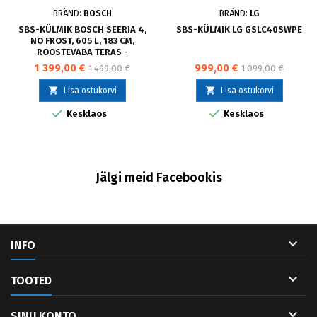
BRÄND:
BOSCH
BRÄND:
LG
SBS-KÜLMIK BOSCH SEERIA 4,
SBS-KÜLMIK LG GSLC40SWPE
NO FROST, 605 L, 183 CM,
ROOSTEVABA TERAS -
KFN96VPEA
1 399,00 €
999,00 €
1 499,00 €
1 099,00 €


Lisa ostukorvi
Lisa ostukorvi


Kesklaos
Kesklaos
Jälgi meid Facebookis

INFO

TOOTED

SINU KONTO