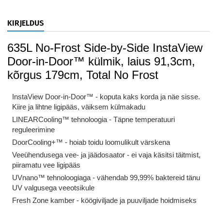
KIRJELDUS
635L No-Frost Side-by-Side InstaView
Door-in-Door™ külmik, laius 91,3cm,
kõrgus 179cm, Total No Frost
InstaView️ Door-in-Door™️ - koputa kaks korda ja näe sisse.
Kiire ja lihtne ligipääs, väiksem külmakadu
LINEARCooling™ tehnoloogia - Täpne temperatuuri
reguleerimine
DoorCooling+™ - hoiab toidu loomulikult värskena
Veeühendusega vee- ja jäädosaator - ei vaja käsitsi täitmist,
piiramatu vee ligipääs
UVnano™️ tehnoloogiaga - vähendab 99,99% baktereid tänu
UV valgusega veeotsikule
Fresh Zone kamber - köögiviljade ja puuviljade hoidmiseks