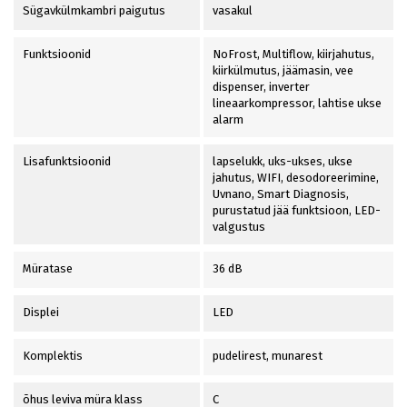
Sügavkülmkambri paigutus
vasakul
Funktsioonid
NoFrost, Multiflow, kiirjahutus,
kiirkülmutus, jäämasin, vee
dispenser, inverter
lineaarkompressor, lahtise ukse
alarm
Lisafunktsioonid
lapselukk, uks-ukses, ukse
jahutus, WIFI, desodoreerimine,
Uvnano, Smart Diagnosis,
purustatud jää funktsioon, LED-
valgustus
Müratase
36 dB
Displei
LED
Komplektis
pudelirest, munarest
õhus leviva müra klass
C