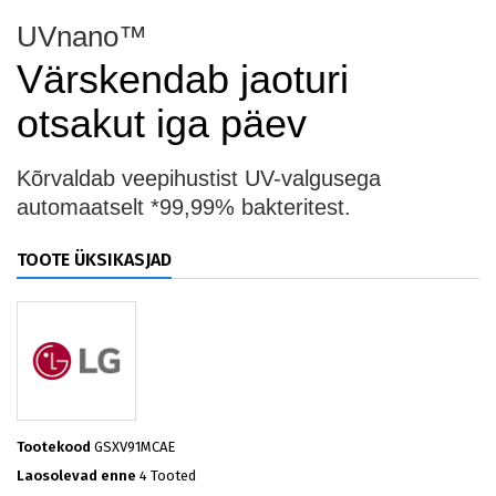
UVnano™
Värskendab jaoturi
otsakut iga päev
Kõrvaldab veepihustist UV-valgusega
automaatselt *99,99% bakteritest.
TOOTE ÜKSIKASJAD
Tootekood
GSXV91MCAE
Laosolevad enne
4 Tooted