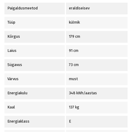
Paigaldusmeetod
eraldiseisev
Tüüp
külmik
Kõrgus
179 cm
Laius
91 cm
Sügavus
73 cm
Värvus
must
Energiakulu
348 kWh/aastas
Kaal
137 kg
Energiaklass
E