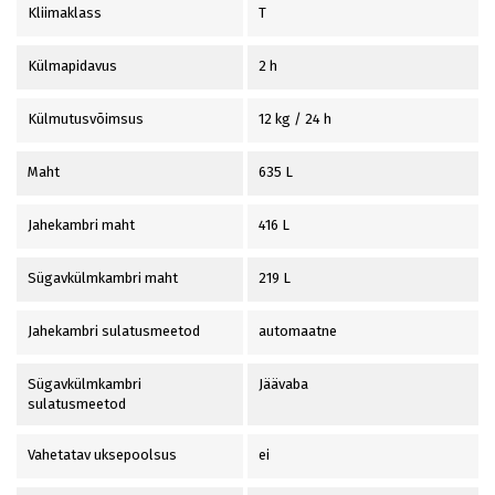
Kliimaklass
T
Külmapidavus
2 h
Külmutusvõimsus
12 kg / 24 h
Maht
635 L
Jahekambri maht
416 L
Sügavkülmkambri maht
219 L
Jahekambri sulatusmeetod
automaatne
Sügavkülmkambri
Jäävaba
sulatusmeetod
Vahetatav uksepoolsus
ei