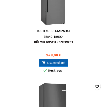
TOOTEKOOD:
KGN39VXCT
BRÄND:
BOSCH
KÜLMIK BOSCH KGN39VXCT
949,00 €

Lisa ostukorvi

Kesklaos
favorite_border