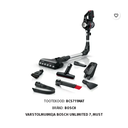
favorite_border
TOOTEKOOD:
BCS711MAT
BRÄND:
BOSCH
VARSTOLMUIMEJA BOSCH UNLIMITED 7, MUST