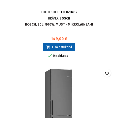
TOOTEKOOD:
FFL023MS2
BRÄND:
BOSCH
BOSCH, 20L, 800W, MUST - MIKROLAINEAHI
149,00 €

Lisa ostukorvi

Kesklaos
favorite_border