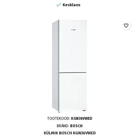

Kesklaos
favorite_border
TOOTEKOOD:
KGN36VWED
BRÄND:
BOSCH
KÜLMIK BOSCH KGN36VWED