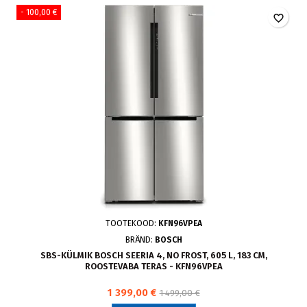
- 100,00 €
favorite_border
TOOTEKOOD:
KFN96VPEA
BRÄND:
BOSCH
SBS-KÜLMIK BOSCH SEERIA 4, NO FROST, 605 L, 183 CM,
ROOSTEVABA TERAS - KFN96VPEA
1 399,00 €
1 499,00 €