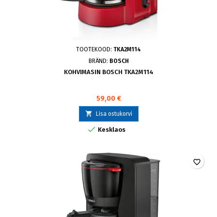
TOOTEKOOD:
TKA2M114
BRÄND:
BOSCH
KOHVIMASIN BOSCH TKA2M114
59,00 €

Lisa ostukorvi

Kesklaos
favorite_border