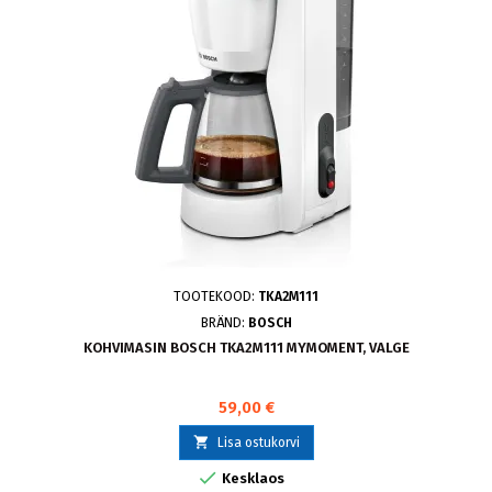
TOOTEKOOD:
TKA2M111
BRÄND:
BOSCH
KOHVIMASIN BOSCH TKA2M111 MYMOMENT, VALGE
59,00 €

Lisa ostukorvi

Kesklaos