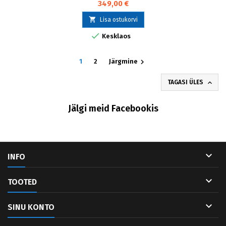
349,00 €

Lisa ostukorvi

Kesklaos

1
2
Järgmine

TAGASI ÜLES
Jälgi meid Facebookis

INFO

TOOTED

SINU KONTO