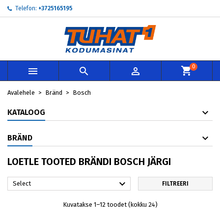
Telefon:
+3725165195
×
×
×
×
My wishlists
((modalTitle))
Loo soovinimekiri
Sisene
add_circle_outline
Create new list
((confirmMessage))
Te peate olema sisselogitud, et tooteid soovinimekirja
Soovinimekirja nimi
lisada.
0



((cancelText))
((modalDeleteText))
Loobu
Sisene
Avalehele
Bränd
Bosch
Loobu
Loo soovinimekiri
KATALOOG
BRÄND
LOETLE TOOTED BRÄNDI BOSCH JÄRGI

Select
FILTREERI
Kuvatakse 1–12 toodet (kokku 24)