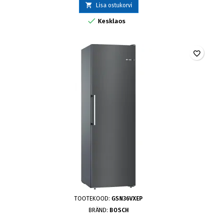

Lisa ostukorvi

Kesklaos
favorite_border
TOOTEKOOD:
GSN36VXEP
BRÄND:
BOSCH