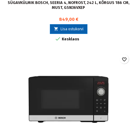
SÜGAVKÜLMIK BOSCH, SEERIA 4, NOFROST, 242 L, KÕRGUS 186 CM,
MUST, GSN36VXEP
849,00 €

Lisa ostukorvi

Kesklaos
favorite_border