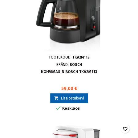
TOOTEKOOD:
TKA2M113
BRÄND:
BOSCH
KOHVIMASIN BOSCH TKA2M113
59,00 €

Lisa ostukorvi

Kesklaos
favorite_border