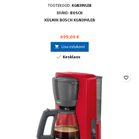
TOOTEKOOD:
KGN39VLEB
BRÄND:
BOSCH
KÜLMIK BOSCH KGN39VLEB
699,00 €

Lisa ostukorvi

Kesklaos
favorite_border