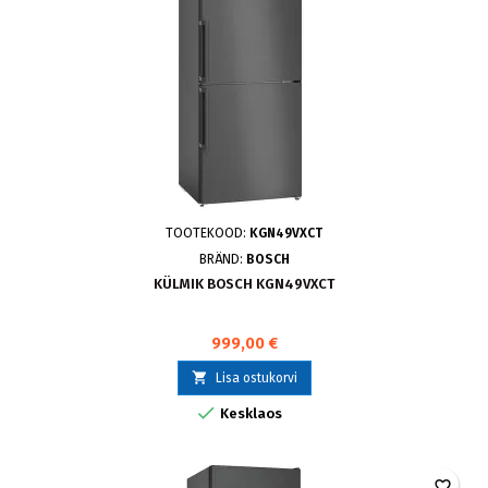
TOOTEKOOD:
KGN49VXCT
BRÄND:
BOSCH
KÜLMIK BOSCH KGN49VXCT
999,00 €

Lisa ostukorvi

Kesklaos
favorite_border