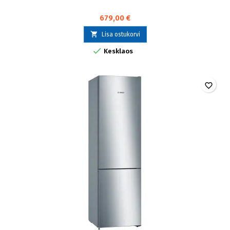
679,00 €

Lisa ostukorvi

Kesklaos
favorite_border