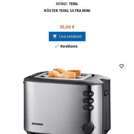
BRÄND:
TEFAL
RÖSTER TEFAL ULTRA MINI
35,00 €

Lisa ostukorvi

Kesklaos
favorite_border