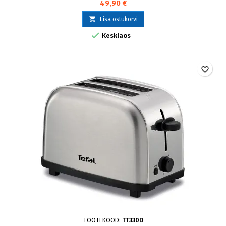
49,90 €

Lisa ostukorvi

Kesklaos
favorite_border
TOOTEKOOD:
TT330D