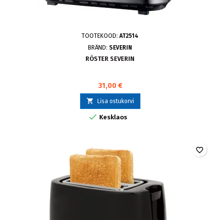
TOOTEKOOD:
AT2514
BRÄND:
SEVERIN
RÖSTER SEVERIN
31,00 €

Lisa ostukorvi

Kesklaos
favorite_border