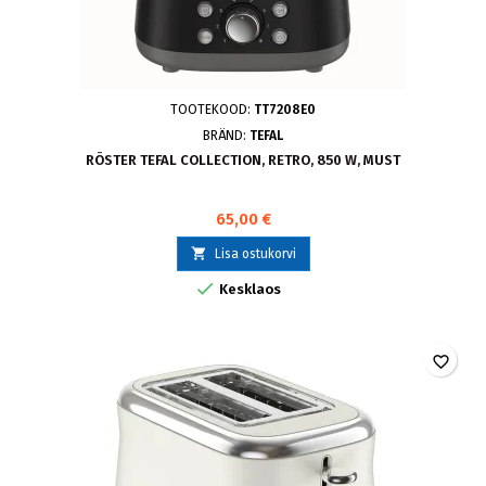
TOOTEKOOD:
TT7208E0
BRÄND:
TEFAL
RÖSTER TEFAL COLLECTION, RETRO, 850 W, MUST
65,00 €

Lisa ostukorvi

Kesklaos
favorite_border