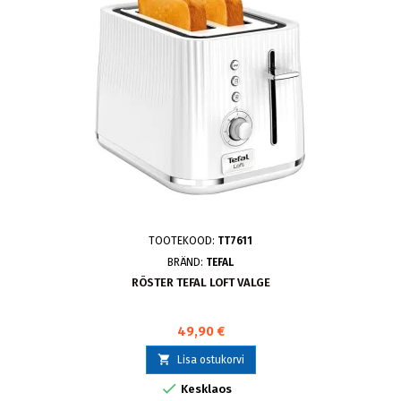
TOOTEKOOD:
TT7611
BRÄND:
TEFAL
RÖSTER TEFAL LOFT VALGE
49,90 €

Lisa ostukorvi

Kesklaos