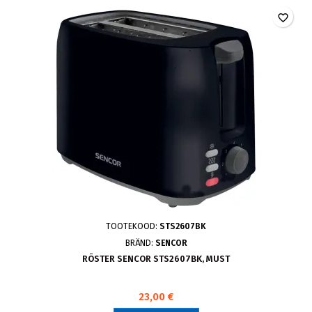
favorite_border
TOOTEKOOD:
STS2607BK
BRÄND:
SENCOR
RÖSTER SENCOR STS2607BK, MUST
23,00 €