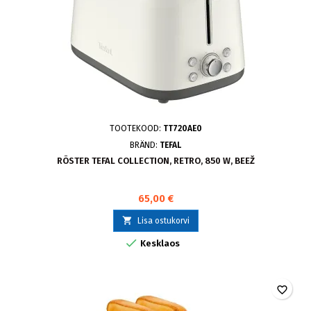
TOOTEKOOD:
TT720AE0
BRÄND:
TEFAL
RÖSTER TEFAL COLLECTION, RETRO, 850 W, BEEŽ
65,00 €

Lisa ostukorvi

Kesklaos
favorite_border