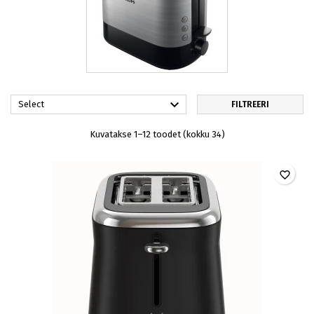

Select
FILTREERI
Kuvatakse 1–12 toodet (kokku 34)
favorite_border