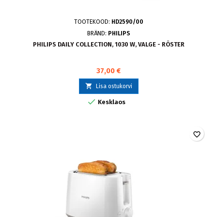
TOOTEKOOD:
HD2590/00
BRÄND:
PHILIPS
PHILIPS DAILY COLLECTION, 1030 W, VALGE - RÖSTER
37,00 €

Lisa ostukorvi

Kesklaos
favorite_border