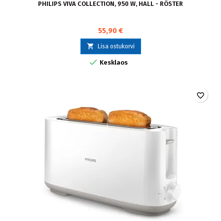
PHILIPS VIVA COLLECTION, 950 W, HALL - RÖSTER
55,90 €

Lisa ostukorvi

Kesklaos
favorite_border