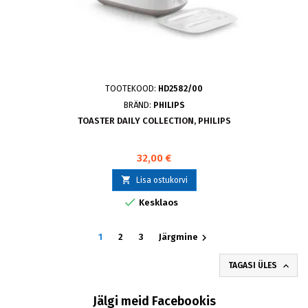
TOOTEKOOD:
HD2582/00
BRÄND:
PHILIPS
TOASTER DAILY COLLECTION, PHILIPS
32,00 €

Lisa ostukorvi

Kesklaos

1
2
3
Järgmine

TAGASI ÜLES
Jälgi meid Facebookis