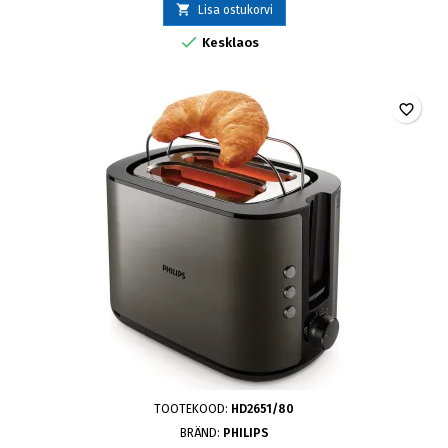

Lisa ostukorvi

Kesklaos
favorite_border
TOOTEKOOD:
HD2651/80
BRÄND:
PHILIPS