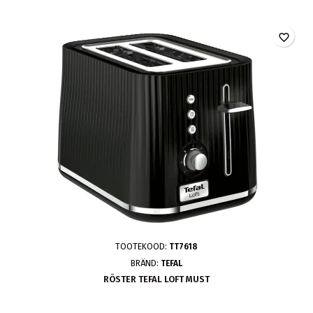
favorite_border
TOOTEKOOD:
TT7618
BRÄND:
TEFAL
RÖSTER TEFAL LOFT MUST