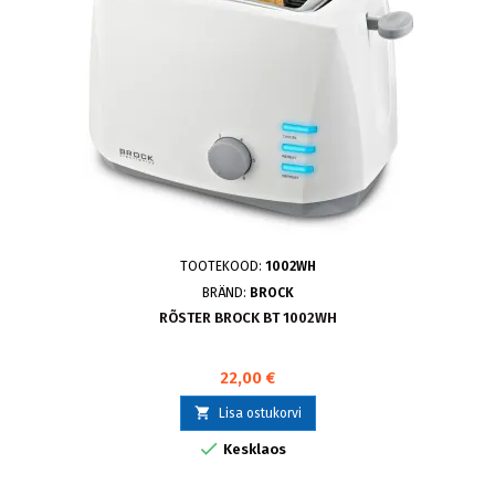
TOOTEKOOD:
1002WH
BRÄND:
BROCK
RÕSTER BROCK BT 1002WH
22,00 €

Lisa ostukorvi

Kesklaos