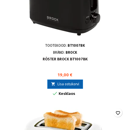
TOOTEKOOD:
BT1007BK
BRÄND:
BROCK
RÖSTER BROCK BT1007BK
19,00 €

Lisa ostukorvi

Kesklaos
favorite_border