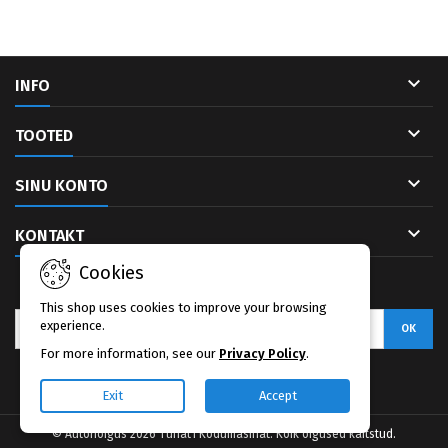

INFO

TOOTED

SINU KONTO

KONTAKT
Cookies
UUDISKIRI
This shop uses cookies to improve your browsing
experience.
For more information, see our
Privacy Policy
.
Facebook
Exit
Accept
© Autoriõigus 2026 Tuhat1 Kodumasinat. Kõik õigused kaitstud.