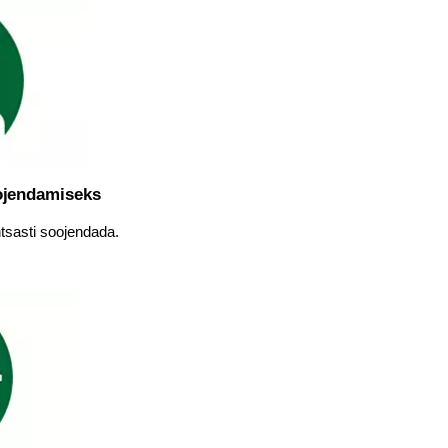
oojendamiseks
ihtsasti soojendada.