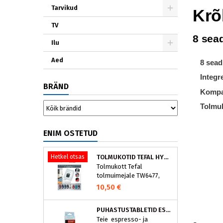
Tarvikud
Krõ
TV
8 sead
Ilu
Aed
8 sead
Integr
BRÄND
Kompa
Tolmu
ENIM OSTETUD
Hetkel otsas
TOLMUKOTID TEFAL HYGIENE+ ZR200540 (4 TK)
Tolmukott Tefal
tolmuimejale TW6477,
TW6886..
10,50 €
PUHASTUSTABLETID ESPRESSOMASINALE, NIVONA 390701200
Teie espresso- ja