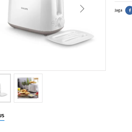
Jaga
US