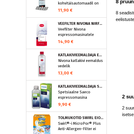
8 pruun
kohvitäisautomaadil on
integreeritud
11,90 €
8 seadist
puhastusprogramm.
eelistust
NIVONA puhastustabletid
VEEFILTER NIVONA NIRF701
on loodud spetsiaalselt
Veefilter Nivona
selle programmi jaoks ja
espressomasinatele
eraldavad mustuse nagu
nt kohvirasva
14,90 €
optimaalselt. Regulaarne
puhastamine hoiab Teie
KATLAKIVIEEMALDAJA ESPRESSOMASINATELE, NIVONA (500 ML)
aparaati ja tagab täiusliku
Nivona katlakivi eemaldus
aroomi.
vedelik
espressomasinatele
13,00 €
KATLAKIVIEEMALDAJA SAECO ESPRESSOMASINATELE, PHILIPS CA6700/10
Spetsiaalne Saeco
2 suu
espressomasina
katlakivieemaldi
9,90 €
2 suur
Espressomasinast
katlakivi korrapärane
isetse
TOLMUKOTID SWIRL EIO80MNEW
eemaldamine on vajalik
Swirl®-i MicroPor® Plus
selleks, et hoida masin
Anti-Allergen-Filter ei
parimas korras. See