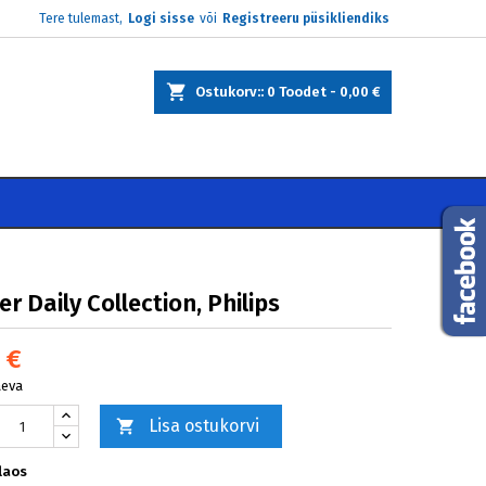
Tere tulemast,
Logi sisse
või
Registreeru püsikliendiks
×
×
×
Ostukorv:
0
Toodet -
0,00 €
e
i
r Daily Collection, Philips
 €
äeva
Lisa ostukorvi

laos