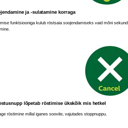
jendamine ja -sulatamine korraga
ise funktsiooniga kulub röstsaia soojendamiseks vaid mõni sekund j
imine.
estusnupp lõpetab röstimise ükskõik mis hetkel
ge röstimine millal iganes soovite, vajutades stoppnuppu.