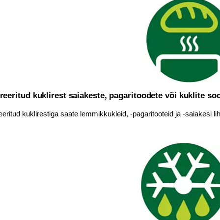
reeritud kuklirest saiakeste, pagaritoodete või kuklite s
eeritud kuklirestiga saate lemmikkukleid, -pagaritooteid ja -saiakesi l