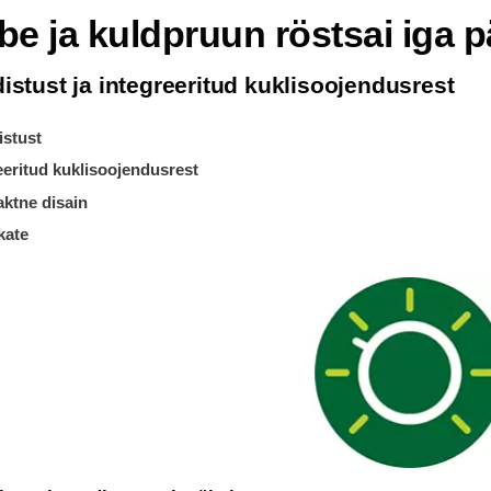
be ja kuldpruun röstsai iga 
istust ja integreeritud kuklisoojendusrest
istust
eeritud kuklisoojendusrest
ktne disain
kate