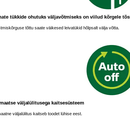
ate tükkide ohutuks väljavõtmiseks on viilud kõrgele tõs
tmiskõrguse tõttu saate väikesed leivatükid hõlpsalt välja võtta.
maatse väljalülitusega kaitsesüsteem
atne väljalülitus kaitseb toodet lühise eest.