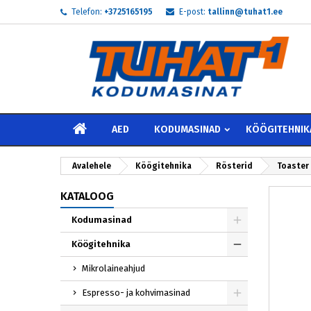
Telefon:
+3725165195
E-post:
tallinn@tuhat1.ee
My
L
S
add_circle_outline
Te 
Soo
AVALEHELE
AED
KODUMASINAD
KÖÖGITEHNIK
Avalehele
Köögitehnika
Rösterid
Toaster 
KATALOOG
Kodumasinad
Köögitehnika
Mikrolaineahjud
Espresso- ja kohvimasinad