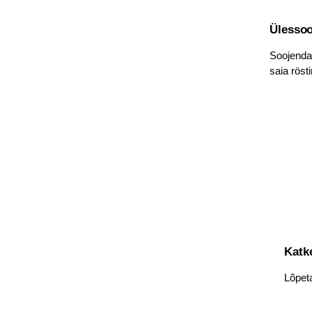
Ülessoo
Soojendam
saia röst
Katk
Lõpeta