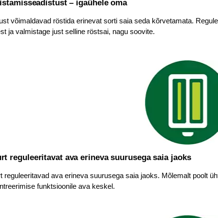
istamisseadistust – igaühele oma
ust võimaldavad röstida erinevat sorti saia seda kõrvetamata. Regulee
est ja valmistage just selline röstsai, nagu soovite.
rt reguleeritavat ava erineva suurusega saia jaoks
t reguleeritavad ava erineva suurusega saia jaoks. Mõlemalt poolt ü
ntreerimise funktsioonile ava keskel.