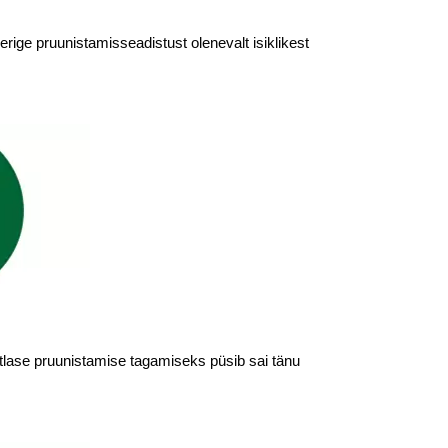
rige pruunistamisseadistust olenevalt isiklikest
htlase pruunistamise tagamiseks püsib sai tänu