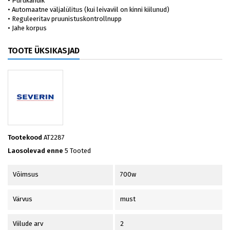
• Purukandik
• Automaatne väljalülitus (kui leivaviil on kinni kiilunud)
• Reguleeritav pruunistuskontrollnupp
• Jahe korpus
TOOTE ÜKSIKASJAD
Tootekood
AT2287
Laosolevad enne
5 Tooted
Võimsus
700w
Värvus
must
Viilude arv
2