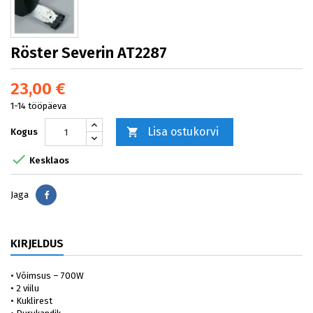
Röster Severin AT2287
23,00 €
1-14 tööpäeva
Lisa ostukorvi

Kogus

Kesklaos
Jaga
Jaga
KIRJELDUS
• Võimsus – 700W
• 2 viilu
• Kuklirest