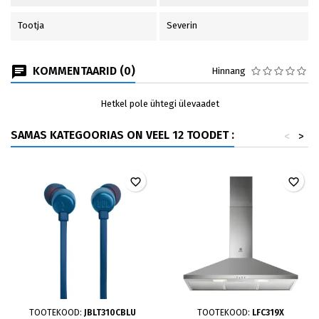
Tootja
Severin
KOMMENTAARID (0)
Hinnang
Hetkel pole ühtegi ülevaadet
SAMAS KATEGOORIAS ON VEEL 12 TOODET :
<
>
favorite_border
favorite_border
TOOTEKOOD:
JBLT310CBLU
TOOTEKOOD:
LFC319X