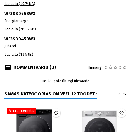
Lae alla (49.74KB)
WF3S8045BW3
Energiamärgis
Lae alla (78.32KB)
WF3S8045BW3
Juhend
Lae alla (1.91MB)
KOMMENTAARID (0)
Hinnang
Hetkel pole ühtegi ülevaadet
SAMAS KATEGOORIAS ON VEEL 12 TOODET :
<
>
Ainult internetis
favorite_border
favorite_border