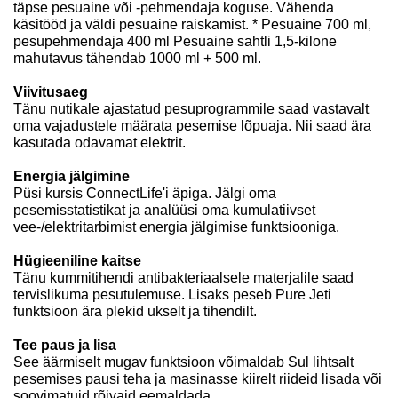
täpse pesuaine või -pehmendaja koguse. Vähenda
käsitööd ja väldi pesuaine raiskamist. * Pesuaine 700 ml,
pesupehmendaja 400 ml Pesuaine sahtli 1,5-kilone
mahutavus tähendab 1000 ml + 500 ml.
Viivitusaeg
Tänu nutikale ajastatud pesuprogrammile saad vastavalt
oma vajadustele määrata pesemise lõpuaja. Nii saad ära
kasutada odavamat elektrit.
Energia jälgimine
Püsi kursis ConnectLife'i äpiga. Jälgi oma
pesemisstatistikat ja analüüsi oma kumulatiivset
vee-/elektritarbimist energia jälgimise funktsiooniga.
Hügieeniline kaitse
Tänu kummitihendi antibakteriaalsele materjalile saad
tervislikuma pesutulemuse. Lisaks peseb Pure Jeti
funktsioon ära plekid ukselt ja tihendilt.
Tee paus ja lisa
See äärmiselt mugav funktsioon võimaldab Sul lihtsalt
pesemises pausi teha ja masinasse kiirelt riideid lisada või
soovimatuid rõivaid eemaldada.