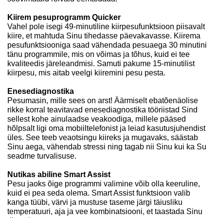
Kiirem pesuprogramm Quicker
Vahel pole isegi 49-minutiline kiirpesufunktsioon piisavalt
kiire, et mahtuda Sinu tihedasse päevakavasse. Kiirema
pesufunktsiooniga saad vähendada pesuaega 30 minutini
tänu programmile, mis on võimas ja tõhus, kuid ei tee
kvaliteedis järeleandmisi. Samuti pakume 15-minutilist
kiirpesu, mis aitab veelgi kiiremini pesu pesta.
Enesediagnostika
Pesumasin, mille sees on arst! Äärmiselt ebatõenäolise
rikke korral teavitavad enesediagnostika tööriistad Sind
sellest kohe ainulaadse veakoodiga, millele pääsed
hõlpsalt ligi oma mobiiltelefonist ja leiad kasutusjuhendist
üles. See teeb veaotsingu kiireks ja mugavaks, säästab
Sinu aega, vähendab stressi ning tagab nii Sinu kui ka Su
seadme turvalisuse.
Nutikas abiline Smart Assist
Pesu jaoks õige programmi valimine võib olla keeruline,
kuid ei pea seda olema. Smart Assist funktsioon valib
kanga tüübi, värvi ja mustuse taseme järgi täiusliku
temperatuuri, aja ja vee kombinatsiooni, et taastada Sinu