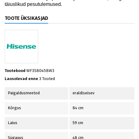
täiuslikud pesutulemused.
TOOTE ÜKSIKASJAD
Tootekood
WF3S8045BW3
Laosolevad enne
3 Tooted
Paigaldusmeetod
eraldiseisev
Kõrgus
84 cm
Laius
59 cm
Sügavus
48 cm