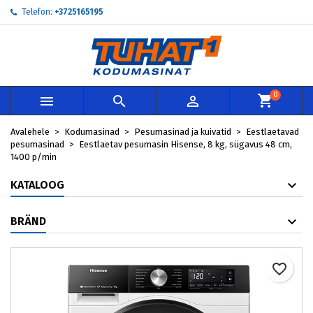
Telefon:
+3725165195
×
×
×
My wishlists
Loo soovinimekiri
Sisene
add_circle_outline
Create new list
Te peate olema sisselogitud, et tooteid soovinimekirja
Soovinimekirja nimi
lisada.
0



Loobu
Sisene
Avalehele
Kodumasinad
Pesumasinad ja kuivatid
Eestlaetavad
Loobu
Loo soovinimekiri
pesumasinad
Eestlaetav pesumasin Hisense, 8 kg, sügavus 48 cm,
1400 p/min
KATALOOG
BRÄND
favorite_border