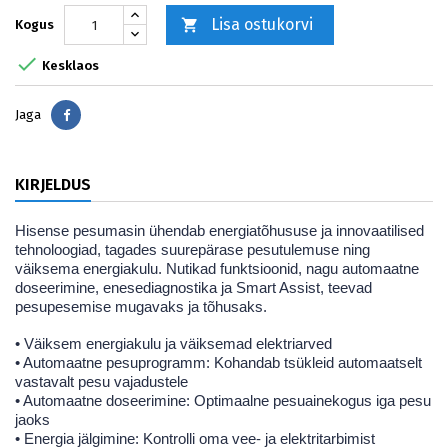
Lisa ostukorvi

Kogus

Kesklaos
Jaga
Jaga
KIRJELDUS
Hisense pesumasin ühendab energiatõhususe ja innovaatilised
tehnoloogiad, tagades suurepärase pesutulemuse ning
väiksema energiakulu. Nutikad funktsioonid, nagu automaatne
doseerimine, enesediagnostika ja Smart Assist, teevad
pesupesemise mugavaks ja tõhusaks.
• Väiksem energiakulu ja väiksemad elektriarved
• Automaatne pesuprogramm: Kohandab tsükleid automaatselt
vastavalt pesu vajadustele
• Automaatne doseerimine: Optimaalne pesuainekogus iga pesu
jaoks
• Energia jälgimine: Kontrolli oma vee- ja elektritarbimist