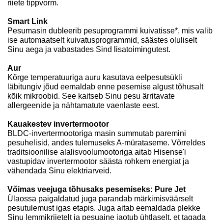
riiete tippvorm.
Smart Link
Pesumasin dubleerib pesuprogrammi kuivatisse*, mis valib
ise automaatselt kuivatusprogrammid, säästes oluliselt
Sinu aega ja vabastades Sind lisatoimingutest.
Aur
Kõrge temperatuuriga auru kasutava eelpesutsükli
läbitungiv jõud eemaldab enne pesemise algust tõhusalt
kõik mikroobid. See kaitseb Sinu pesu ärritavate
allergeenide ja nähtamatute vaenlaste eest.
Kauakestev invertermootor
BLDC-invertermootoriga masin summutab paremini
pesuhelisid, andes tulemuseks A-mürataseme. Võrreldes
traditsioonilise alalisvoolumootoriga aitab Hisense'i
vastupidav invertermootor säästa rohkem energiat ja
vähendada Sinu elektriarveid.
Võimas veejuga tõhusaks pesemiseks: Pure Jet
Ülaossa paigaldatud juga parandab märkimisväärselt
pesutulemust igas etapis. Juga aitab eemaldada plekke
Sinu lemmikriietelt ja pesuaine jaotub ühtlaselt, et tagada