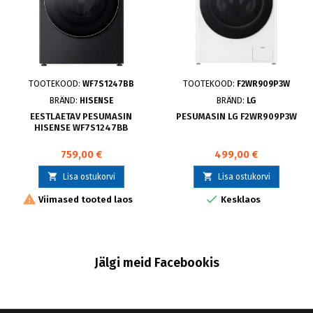
TOOTEKOOD:
WF7S1247BB
TOOTEKOOD:
F2WR909P3W
BRÄND:
HISENSE
BRÄND:
LG
EESTLAETAV PESUMASIN
PESUMASIN LG F2WR909P3W
HISENSE WF7S1247BB
759,00 €
499,00 €


Lisa ostukorvi
Lisa ostukorvi


Viimased tooted laos
Kesklaos
Jälgi meid Facebookis