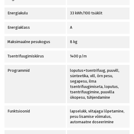
Energiakulu
33 kWh/100 tsüklit
Energiaklass
A
Maksimaalne pesukogus
8 kg
Tsentrifuugimiskiirus
1400 p/m
Programmid
loputus+tsentrifuug, puuvill,
sünteetika, vill, õrn pesu,
segapesu, ilma
tsentrifuugimiseta, loputus,
tsentrifuugimine, puuvilla
ökopesu, tühjendamine
Funktsioonid
lapselukk, viitajaga lõpetamine,
pesu lisamise võimalus,
automaatne doseerimine