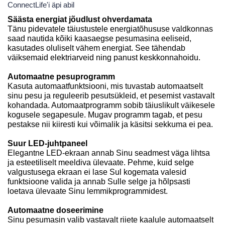
ConnectLife'i äpi abil
Säästa energiat jõudlust ohverdamata
Tänu pidevatele täiustustele energiatõhususe valdkonnas
saad nautida kõiki kaasaegse pesumasina eeliseid,
kasutades oluliselt vähem energiat. See tähendab
väiksemaid elektriarveid ning panust keskkonnahoidu.
Automaatne pesuprogramm
Kasuta automaatfunktsiooni, mis tuvastab automaatselt
sinu pesu ja reguleerib pesutsükleid, et pesemist vastavalt
kohandada. Automaatprogramm sobib täiuslikult väikesele
kogusele segapesule. Mugav programm tagab, et pesu
pestakse nii kiiresti kui võimalik ja käsitsi sekkuma ei pea.
Suur LED-juhtpaneel
Elegantne LED-ekraan annab Sinu seadmest väga lihtsa
ja esteetiliselt meeldiva ülevaate. Pehme, kuid selge
valgustusega ekraan ei lase Sul kogemata valesid
funktsioone valida ja annab Sulle selge ja hõlpsasti
loetava ülevaate Sinu lemmikprogrammidest.
Automaatne doseerimine
Sinu pesumasin valib vastavalt riiete kaalule automaatselt