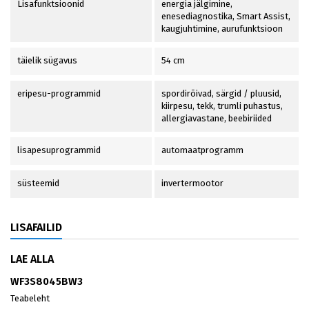
Lisafunktsioonid
energia jälgimine,
enesediagnostika, Smart Assist,
kaugjuhtimine, aurufunktsioon
täielik sügavus
54 cm
eripesu-programmid
spordirõivad, särgid / pluusid,
kiirpesu, tekk, trumli puhastus,
allergiavastane, beebiriided
lisapesuprogrammid
automaatprogramm
süsteemid
invertermootor
LISAFAILID
LAE ALLA
WF3S8045BW3
Teabeleht