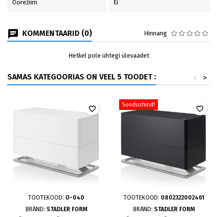
Öörežiim
Ei
KOMMENTAARID (0)
Hinnang
Hetkel pole ühtegi ülevaadet
SAMAS KATEGOORIAS ON VEEL 5 TOODET :
<
>
Soodushind!
favorite_border
favorite_border
TOOTEKOOD:
O-040
TOOTEKOOD:
0802322002461
BRÄND:
STADLER FORM
BRÄND:
STADLER FORM