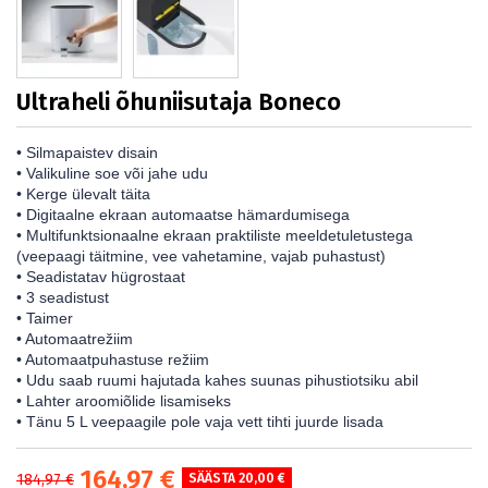
Ultraheli õhuniisutaja Boneco
• Silmapaistev disain
• Valikuline soe või jahe udu
• Kerge ülevalt täita
• Digitaalne ekraan automaatse hämardumisega
• Multifunktsionaalne ekraan praktiliste meeldetuletustega
(veepaagi täitmine, vee vahetamine, vajab puhastust)
• Seadistatav hügrostaat
• 3 seadistust
• Taimer
• Automaatrežiim
• Automaatpuhastuse režiim
• Udu saab ruumi hajutada kahes suunas pihustiotsiku abil
• Lahter aroomiõlide lisamiseks
• Tänu 5 L veepaagile pole vaja vett tihti juurde lisada
164,97 €
184,97 €
SÄÄSTA 20,00 €