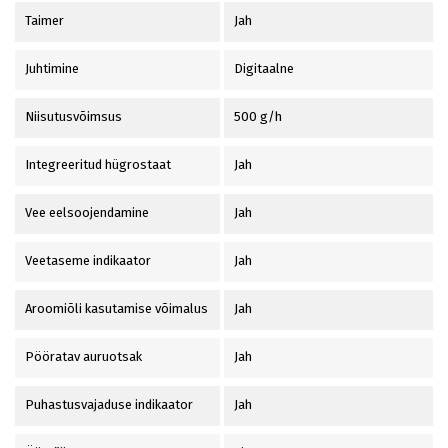
Taimer
Jah
Juhtimine
Digitaalne
Niisutusvõimsus
500 g/h
Integreeritud hügrostaat
Jah
Vee eelsoojendamine
Jah
Veetaseme indikaator
Jah
Aroomiõli kasutamise võimalus
Jah
Pööratav auruotsak
Jah
Puhastusvajaduse indikaator
Jah