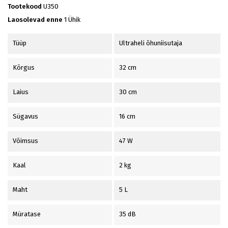
Tootekood
U350
Laosolevad enne
1 Ühik
Tüüp
Ultraheli õhuniisutaja
Kõrgus
32 cm
Laius
30 cm
Sügavus
16 cm
Võimsus
47 W
Kaal
2 kg
Maht
5 L
Müratase
35 dB