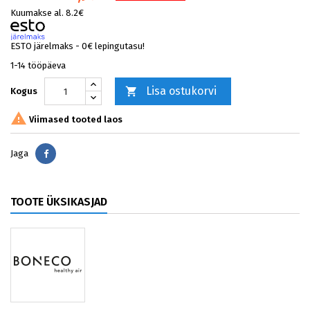
Kuumakse al. 8.2€
ESTO järelmaks - 0€ lepingutasu!
1-14 tööpäeva
Lisa ostukorvi

Kogus

Viimased tooted laos
Jaga
Jaga
TOOTE ÜKSIKASJAD