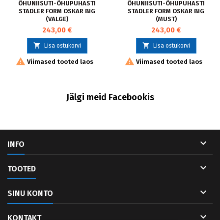
ÕHUNIISUTI-ÕHUPUHASTI
ÕHUNIISUTI-ÕHUPUHASTI
STADLER FORM OSKAR BIG
STADLER FORM OSKAR BIG
(VALGE)
(MUST)
243,00 €
243,00 €


Lisa ostukorvi
Lisa ostukorvi


Viimased tooted laos
Viimased tooted laos
Jälgi meid Facebookis

INFO

TOOTED

SINU KONTO

KONTAKT