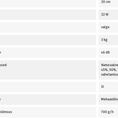
20 cm
32 W
valge
3 kg
e
46 dB
used
Naturaalne 
45%, 50%, 55
vahetamise
Ei
e
Mehaanilin
svõimsus
700 g/h