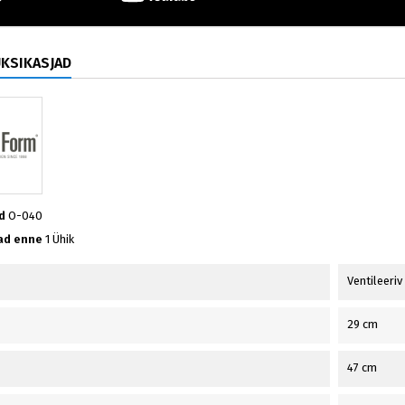
ÜKSIKASJAD
d
O-040
ad enne
1 Ühik
Ventileeriv
29 cm
47 cm