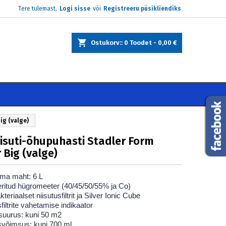
Tere tulemast,
Logi sisse
või
Registreeru püsikliendiks
×
×
×
Ostukorv:
0
Toodet -
0,00 €
e
i
ig (valge)
isuti-õhupuhasti Stadler Form
 Big (valge)
ma maht: 6 L
eeritud hügromeeter (40/45/50/55% ja Co)
kteriaalset niisutusfiltrit ja Silver Ionic Cube
sfiltrite vahetamise indikaator
suurus: kuni 50 m2
usvõimsus: kuni 700 ml