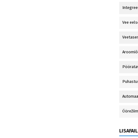
Integree
Vee eel
Veetasem
Aroomiõl
Pöörata
Puhastus
Automaat
Öörežii
LISAFAIL