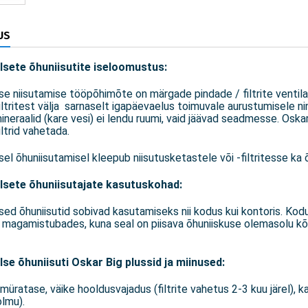
US
lsete õhuniisutite iseloomustus:
se niisutamise tööpõhimõte on märgade pindade / filtrite ventilaa
filtritest välja sarnaselt igapäevaelus toimuvale aurustumisele n
ineraalid (kare vesi) ei lendu ruumi, vaid jäävad seadmesse. Oska
iltrid vahetada.
sel õhuniisutamisel kleepub niisutusketastele või -filtritesse ka
lsete õhuniisutajate kasutuskohad:
sed õhuniisutid sobivad kasutamiseks nii kodus kui kontoris. Kod
 magamistubades, kuna seal on piisava õhuniiskuse olemasolu kõ
se õhuniisuti Oskar Big plussid ja miinused:
müratase, väike hooldusvajadus (filtrite vahetus 2-3 kuu järel),
lmu).