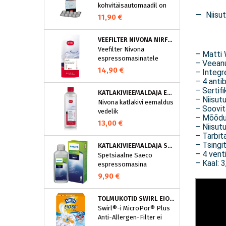
kohvitäisautomaadil on
—
Niisuti
integreeritud
11,90 €
puhastusprogramm.
NIVONA puhastustabletid
VEEFILTER NIVONA NIRF701
on loodud spetsiaalselt
Veefilter Nivona
selle programmi jaoks ja
– Matti 
espressomasinatele
eraldavad mustuse nagu
– Veeanu
nt kohvirasva
14,90 €
– Integr
optimaalselt. Regulaarne
– 4 antib
puhastamine hoiab Teie
– Sertif
KATLAKIVIEEMALDAJA ESPRESSOMASINATELE, NIVONA (500 ML)
aparaati ja tagab täiusliku
– Niisutu
Nivona katlakivi eemaldus
aroomi.
– Soovit
vedelik
– Mõõdu
espressomasinatele
13,00 €
– Niisut
– Tarbit
– Tsingi
KATLAKIVIEEMALDAJA SAECO ESPRESSOMASINATELE, PHILIPS CA6700/10
– 4 venti
Spetsiaalne Saeco
– Kaal: 3
espressomasina
katlakivieemaldi
9,90 €
Espressomasinast
katlakivi korrapärane
TOLMUKOTID SWIRL EIO80MNEW
eemaldamine on vajalik
Swirl®-i MicroPor® Plus
selleks, et hoida masin
Anti-Allergen-Filter ei
parimas korras. See