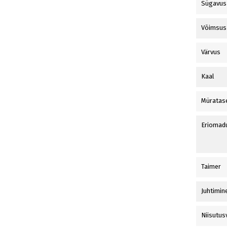
Sügavus
Võimsus
Värvus
Kaal
Müratas
Eriomad
Taimer
Juhtimin
Niisutu