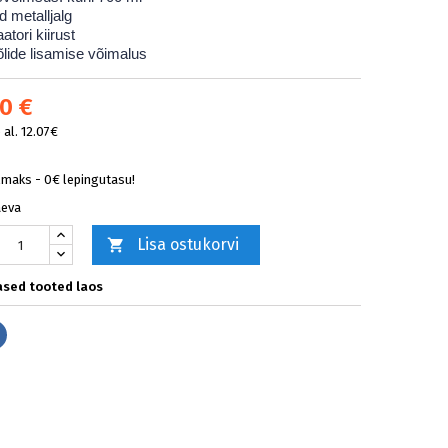
ud metalljalg
aatori kiirust
õlide lisamise võimalus
0 €
al. 12.07€
lmaks - 0€ lepingutasu!
äeva
Lisa ostukorvi

sed tooted laos
Jaga