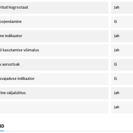
ritud hügrostaat
Jah
soojendamine
Ei
e indikaator
Jah
i kasutamise võimalus
Jah
v auruotsak
Ei
vajaduse indikaator
Ei
ne väljalülitus
Jah
m
Jah
ID