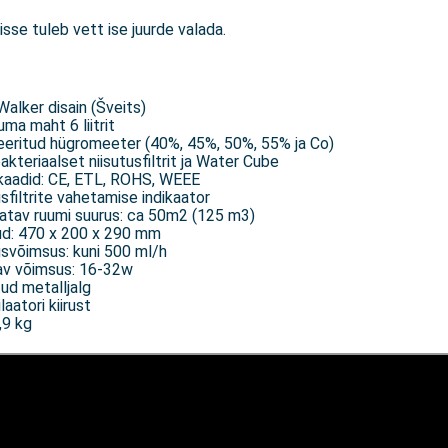
sse tuleb vett ise juurde valada.
Walker disain (Šveits)
ma maht 6 liitrit
eeritud hügromeeter (40%, 45%, 50%, 55% ja Co)
akteriaalset niisutusfiltrit ja Water Cube
ikaadid: CE, ETL, ROHS, WEEE
sfiltrite vahetamise indikaator
atav ruumi suurus: ca 50m2 (125 m3)
d: 470 x 200 x 290 mm
usvõimsus: kuni 500 ml/h
av võimsus: 16-32w
tud metalljalg
laatori kiirust
,9 kg