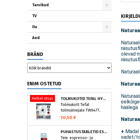
Tarvikud
KIRJELD
TV
Ilu
Naturaa
Aed
Naturaal
niisutus
olevad m
BRÄND
niisutusf
Naturaal
ENIM OSTETUD
Naturaa
Naturaal
Hetkel otsas
TOLMUKOTID TEFAL HYGIENE+ ZR200540 (4 TK)
eelkõige
Tolmukott Tefal
häälega.
tolmuimejale TW6477,
TW6886..
10,50 €
Naturaal
+
Madal 
PUHASTUSTABLETID ESPRESSOMASINALE, NIVONA 390701200
sadet/to
Teie espresso- ja