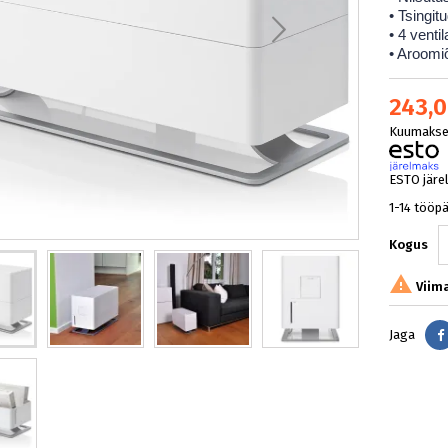
• Tsingit
• 4 ventil
• Aroomi
243,0
Kuumakse 
ESTO järe
1-14 tööp
Kogus

Viima
Jaga