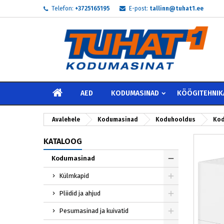
Telefon:
+3725165195
E-post:
tallinn@tuhat1.ee
My
L
S
add_circle_outline
Te 
Soo
AVALEHELE
AED
KODUMASINAD
KÖÖGITEHNIK
Avalehele
Kodumasinad
Koduhooldus
Kod
KATALOOG
Kodumasinad
Külmkapid
Pliidid ja ahjud
Pesumasinad ja kuivatid