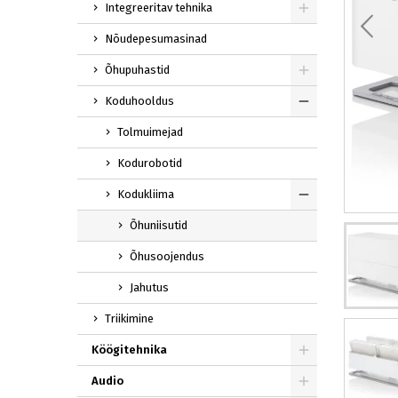
Integreeritav tehnika
Nõudepesumasinad
Õhupuhastid
Koduhooldus
Tolmuimejad
Kodurobotid
Kodukliima
Õhuniisutid
Õhusoojendus
Jahutus
Triikimine
Köögitehnika
Audio