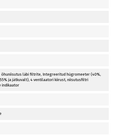
õhuniisutus läbi filtrite, Integreeritud hügromeeter (40%,
% ja jätkuvalt), 4 ventilaatori kiirust, niisutusfiltri
 indikaator
e