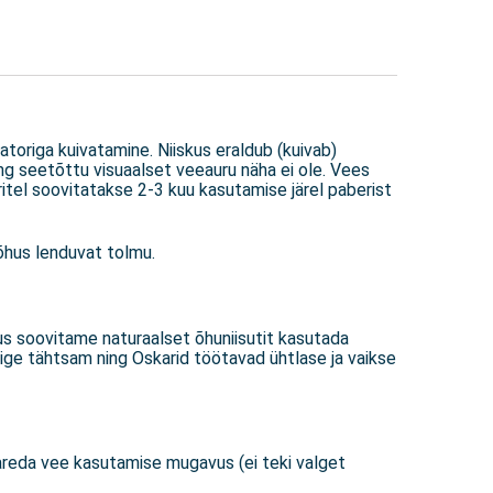
toriga kuivatamine. Niiskus eraldub (kuivab)
ing seetõttu visuaalset veeauru näha ei ole. Vees
ritel soovitatakse 2-3 kuu kasutamise järel paberist
 õhus lenduvat tolmu.
us soovitame naturaalset õhuniisutit kasutada
ige tähtsam ning Oskarid töötavad ühtlase ja vaikse
 kareda vee kasutamise mugavus (ei teki valget