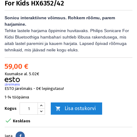
For Kids HX6352/42
Sonicu interaktiivne võimsus. Rohkem rõõmu, parem
harjamine.
Tehke lastele harjama õppimine huvitavaks. Philips Sonicare For
Kidsi Bluetoothiga hambahari suhtleb lõbusa rakendusega, mis
aitab lastel paremini ja kauem harjata. Lapsed õpivad rõõmuga
tehnikaid, mis jäävad neile kogu eluks.
59,00 €
Kuumakse al. 5.02€
ESTO järelmaks - 0€ lepingutasu!
1-14 tööpäeva
Lisa ostukorvi

Kogus

Kesklaos
Jaga
Jaga