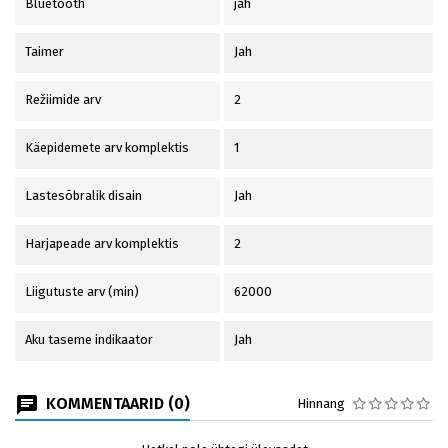
Bluetooth
jah
Taimer
Jah
Režiimide arv
2
Käepidemete arv komplektis
1
Lastesõbralik disain
Jah
Harjapeade arv komplektis
2
Liigutuste arv (min)
62000
Aku taseme indikaator
Jah
KOMMENTAARID (0)
Hinnang