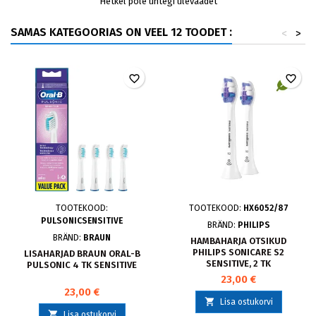
Hetkel pole ühtegi ülevaadet
SAMAS KATEGOORIAS ON VEEL 12 TOODET :
<
>
favorite_border
favorite_border
TOOTEKOOD:
TOOTEKOOD:
HX6052/87
PULSONICSENSITIVE
BRÄND:
PHILIPS
BRÄND:
BRAUN
HAMBAHARJA OTSIKUD
PHILIPS SONICARE S2
LISAHARJAD BRAUN ORAL-B
SENSITIVE, 2 TK
PULSONIC 4 TK SENSITIVE
23,00 €
23,00 €

Lisa ostukorvi

Lisa ostukorvi