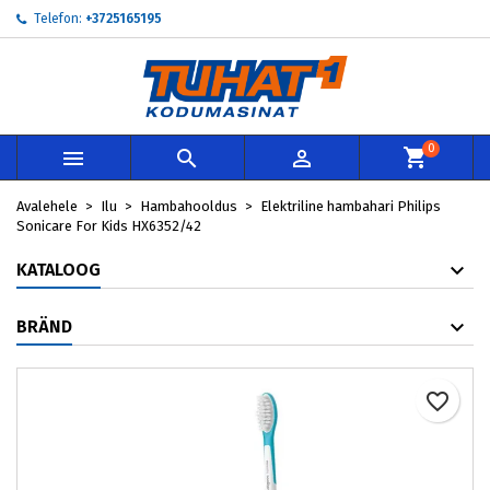
Telefon:
+3725165195
×
×
×
My wishlists
Loo soovinimekiri
Sisene
add_circle_outline
Create new list
Te peate olema sisselogitud, et tooteid soovinimekirja
Soovinimekirja nimi
lisada.
0



Loobu
Sisene
Avalehele
Ilu
Hambahooldus
Elektriline hambahari Philips
Loobu
Loo soovinimekiri
Sonicare For Kids HX6352/42
KATALOOG
BRÄND
favorite_border