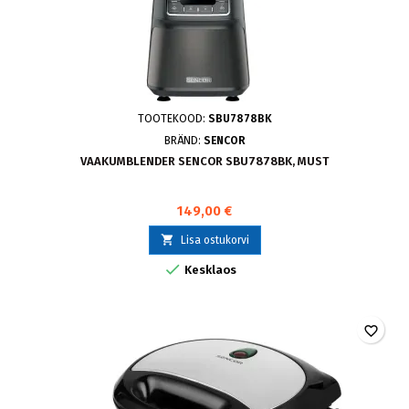
TOOTEKOOD:
SBU7878BK
BRÄND:
SENCOR
VAAKUMBLENDER SENCOR SBU7878BK, MUST
149,00 €

Lisa ostukorvi

Kesklaos
favorite_border