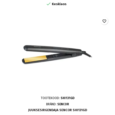

Kesklaos
favorite_border
TOOTEKOOD:
SHI131GD
BRÄND:
SENCOR
JUUKSESIRGENDAJA SENCOR SHI131GD