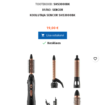
TOOTEKOOD:
SHS3000BK
BRÄND:
SENCOR
KOOLUTAJA SENCOR SHS3000BK
19,00 €

Lisa ostukorvi

Kesklaos
favorite_border