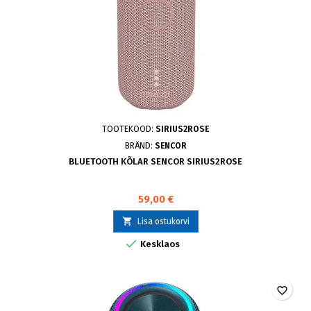
TOOTEKOOD:
SIRIUS2ROSE
BRÄND:
SENCOR
BLUETOOTH KÕLAR SENCOR SIRIUS2ROSE
59,00 €

Lisa ostukorvi

Kesklaos
favorite_border