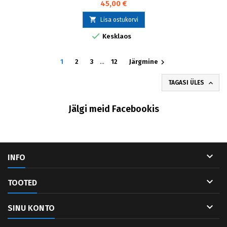
45,00 €

Lisa ostukorvi

Kesklaos

1
2
3
…
12
Järgmine

TAGASI ÜLES
Jälgi meid Facebookis

INFO

TOOTED

SINU KONTO