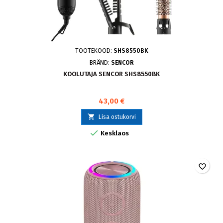
TOOTEKOOD:
SHS8550BK
BRÄND:
SENCOR
KOOLUTAJA SENCOR SHS8550BK
43,00 €

Lisa ostukorvi

Kesklaos
favorite_border