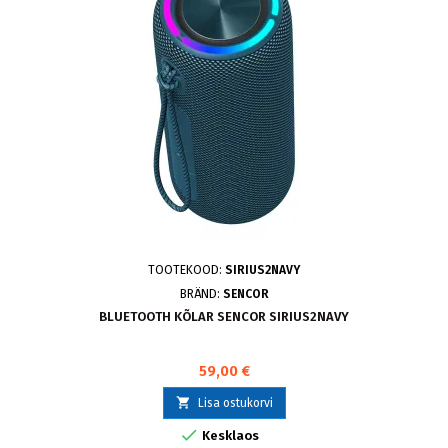
TOOTEKOOD:
SIRIUS2NAVY
BRÄND:
SENCOR
BLUETOOTH KÕLAR SENCOR SIRIUS2NAVY
59,00 €

Lisa ostukorvi

Kesklaos