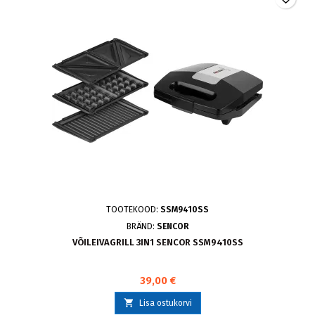
TOOTEKOOD:
SSM9410SS
BRÄND:
SENCOR
VÕILEIVAGRILL 3IN1 SENCOR SSM9410SS
39,00 €

Lisa ostukorvi