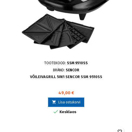
TOOTEKOOD:
SSM 9510SS
BRÄND:
SENCOR
VÕILEIVAGRILL 5IN1 SENCOR SSM 9510SS
49,00 €

Lisa ostukorvi

Kesklaos
favorite_border