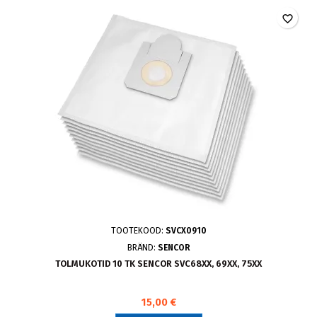
favorite_border
TOOTEKOOD:
SVCX0910
BRÄND:
SENCOR
TOLMUKOTID 10 TK SENCOR SVC68XX, 69XX, 75XX
15,00 €