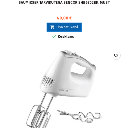
SAUMIKSER TARVIKUTEGA SENCOR SHB6302BK, MUST
49,00 €

Lisa ostukorvi

Kesklaos
favorite_border