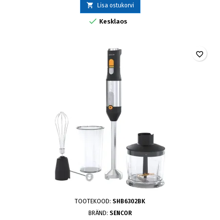

Lisa ostukorvi

Kesklaos
favorite_border
TOOTEKOOD:
SHB6302BK
BRÄND:
SENCOR