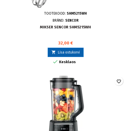
TOOTEKOOD:
SHM5215WH
BRÄND:
SENCOR
MIKSER SENCOR SHM5215WH
32,00 €

Lisa ostukorvi

Kesklaos
favorite_border