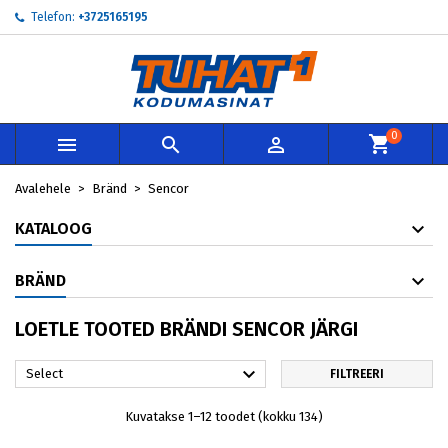
Telefon:
+3725165195
×
×
×
×
My wishlists
((modalTitle))
Loo soovinimekiri
Sisene
add_circle_outline
Create new list
((confirmMessage))
Te peate olema sisselogitud, et tooteid soovinimekirja
Soovinimekirja nimi
lisada.
0



((cancelText))
((modalDeleteText))
Loobu
Sisene
Avalehele
Bränd
Sencor
Loobu
Loo soovinimekiri
KATALOOG
BRÄND
LOETLE TOOTED BRÄNDI SENCOR JÄRGI

Select
FILTREERI
Kuvatakse 1–12 toodet (kokku 134)