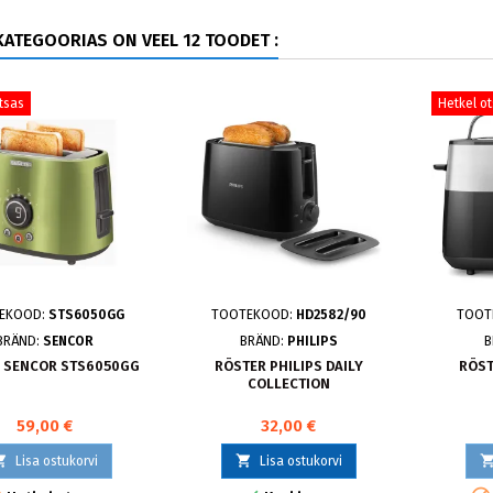
ATEGOORIAS ON VEEL 12 TOODET :
tsas
Hetkel o
EKOOD:
STS6050GG
TOOTEKOOD:
HD2582/90
TOOT
BRÄND:
SENCOR
BRÄND:
PHILIPS
B
 SENCOR STS6050GG
RÖSTER PHILIPS DAILY
RÖST
COLLECTION
59,00 €
32,00 €


Lisa ostukorvi
Lisa ostukorvi