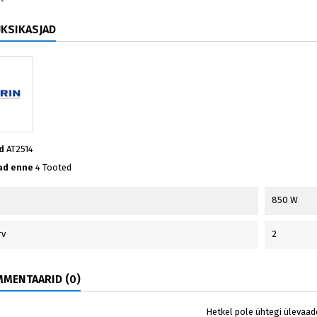
ÜKSIKASJAD
d
AT2514
ad enne
4 Tooted
850 W
rv
2
MENTAARID (0)
Hetkel pole ühtegi ülevaad