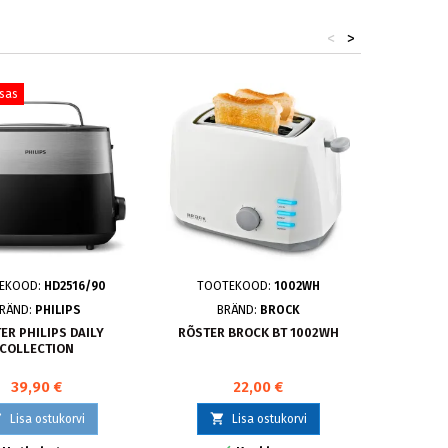
<
>
tsas
EKOOD:
HD2516/90
TOOTEKOOD:
1002WH
TOO
RÄND:
PHILIPS
BRÄND:
BROCK
BRÄ
ER PHILIPS DAILY
RÕSTER BROCK BT 1002WH
RÖSTER 
COLLECTION
39,90 €
22,00 €



Lisa ostukorvi
Lisa ostukorvi