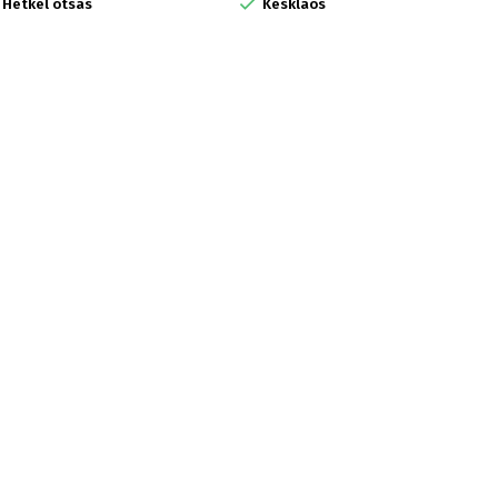

Hetkel otsas
Kesklaos