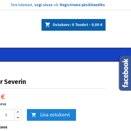
Tere tulemast,
Logi sisse
või
Registreeru püsikliendiks
×
×
×
Ostukorv:
0
Toodet -
0,00 €
e
i
r Severin
 €
äeva
Lisa ostukorvi

laos