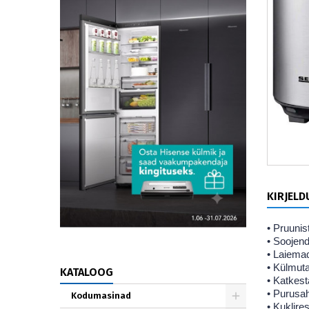
KIRJELD
• Pruunis
• Soojen
• Laiema
• Külmuta
KATALOOG
• Katkes
• Purusah
Kodumasinad
• Kuklires