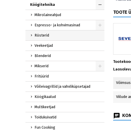
Köögitehnika
TOOTE 
Mikrolaineahjud
Espresso- ja kohvimasinad
Rösterid
Veekeetjad
Blenderid
Tootekoo
Mikserid
Laosolev
Fritüürid
Võimsus
Võileivagrillid ja vahvliküpsetajad
Köögikaalud
Viilude a
Multikeetjad
KOM
Toidukuivatid
Fun Cooking