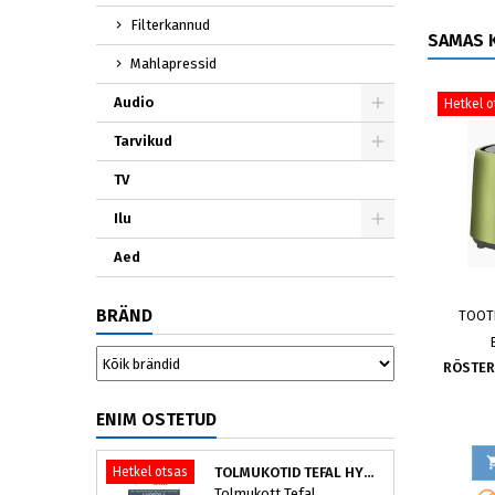
Filterkannud
SAMAS K
Mahlapressid
Audio
Hetkel o
Tarvikud
TV
Ilu
Aed
BRÄND
TOOT
RÖSTER
ENIM OSTETUD
Hetkel otsas
TOLMUKOTID TEFAL HYGIENE+ ZR200540 (4 TK)
Tolmukott Tefal