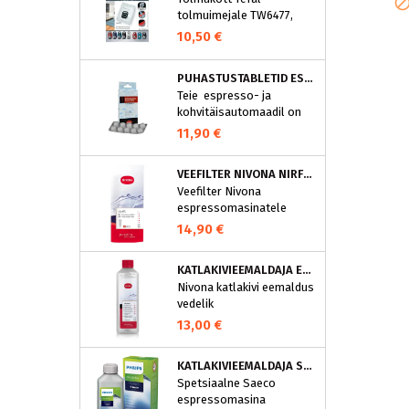
tolmuimejale TW6477,
TW6886..
10,50 €
PUHASTUSTABLETID ESPRESSOMASINALE, NIVONA 390701200
Teie espresso- ja
kohvitäisautomaadil on
integreeritud
11,90 €
puhastusprogramm.
NIVONA puhastustabletid
VEEFILTER NIVONA NIRF701
on loodud spetsiaalselt
Veefilter Nivona
selle programmi jaoks ja
espressomasinatele
eraldavad mustuse nagu
nt kohvirasva
14,90 €
optimaalselt. Regulaarne
puhastamine hoiab Teie
KATLAKIVIEEMALDAJA ESPRESSOMASINATELE, NIVONA (500 ML)
aparaati ja tagab täiusliku
Nivona katlakivi eemaldus
aroomi.
vedelik
espressomasinatele
13,00 €
KATLAKIVIEEMALDAJA SAECO ESPRESSOMASINATELE, PHILIPS CA6700/10
Spetsiaalne Saeco
espressomasina