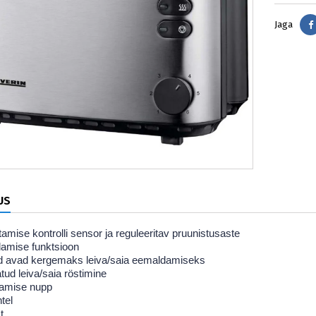
Jaga
US
tamise kontrolli sensor ja reguleeritav pruunistusaste
damise funktsioon
d avad kergemaks leiva/saia eemaldamiseks
tud leiva/saia röstimine
tamise nupp
tel
t