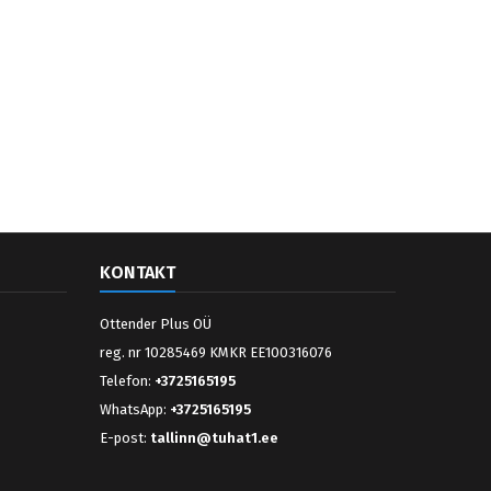
KONTAKT
Ottender Plus OÜ
reg. nr 10285469 KMKR EE100316076
Telefon:
+3725165195
WhatsApp:
+3725165195
E-post:
tallinn@tuhat1.ee