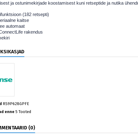
sest ja ostunimekirjade koostamisest kuni retseptide ja nutika ühend
ifunktsioon (182 retsepti)
teriaalne kaitse
vee automaat
 ConnectLife rakendus
ekiri
ÜKSIKASJAD
d
RS9P628GPFE
ad enne
5 Tooted
MENTAARID (0)