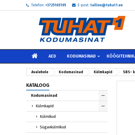
Telefon:
+3725165195
E-post:
tallinn@tuhat1.ee
My
L
S
add_circle_outline
Te 
Soo
AVALEHELE
AED
KODUMASINAD
KÖÖGITEHNIK
Avalehele
Kodumasinad
Külmkapid
SBS- 
KATALOOG
Kodumasinad
Külmkapid
Külmikud
Sügavkülmikud