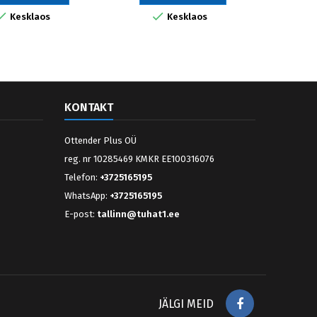


Kesklaos
Kesklaos
KONTAKT
Ottender Plus OÜ
reg. nr 10285469 KMKR EE100316076
Telefon:
+3725165195
WhatsApp:
+3725165195
E-post:
tallinn@tuhat1.ee
Facebook
JÄLGI MEID