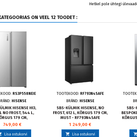
Hetkel pole ühtegi ülevaad
ATEGOORIAS ON VEEL 12 TOODET :
EKOOD:
RS3P558NEIE
TOOTEKOOD:
RF793N4SAFE
TOOTE
BRÄND:
HISENSE
BRÄND:
HISENSE
B
ÜLMIK HISENSE HI3,
SBS-KÜLMIK HISENSE, NO
SBS-
L NO FROST, 544 L,
FROST, 612 L, KÕRGUS 179 CM,
BESPOKE
ÕRGUS 179 CM,
MUST - RF793N4SAFE
KÕRGUS
LL,RS3P558NEIE
R
749,00 €
1 249,00 €


Lisa ostukorvi
Lisa ostukorvi