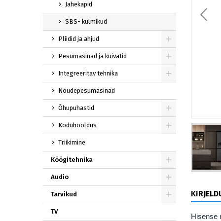
Jahekapid
SBS- kulmikud
Pliidid ja ahjud
Pesumasinad ja kuivatid
Integreeritav tehnika
Nõudepesumasinad
Õhupuhastid
Koduhooldus
Triikimine
Köögitehnika
Audio
KIRJELD
Tarvikud
TV
Hisense n