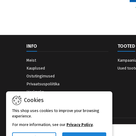
õietolmu, hallituseosed ja
rooste tekke, kaitstes teie
bakterid. Allergikutele
seadet ja pikendades selle
tähendab see tõelist
tööiga.
leevendust.AntiBac
System vähendab
bakterite kasvu koti
erinevatel kihtidel ning
hoiab kodutolmu ja
allergilise peentolmu
INFO
TOOTED
ohutult, kuid turvaliselt...
Meist
Kampaani
Kauplused
Uued toot
Ostutingimused
Privaatsuspoliitika
Järelmaks
Cookies
Võta ühendust
Kauplused
This shop uses cookies to improve your browsing
experience.
For more information, see our
Privacy Policy
.
UUDISKIRI