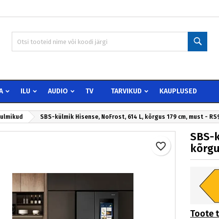
 wishlists
oo soovinimekiri
isene
Otsi
Create new list
peate olema sisselogitud, et tooteid soovinimekirja lisada.
vinimekirja nimi
Loobu
Sisen
A
ILU
AUDIO
TV
TARVIKUD
KAUPLUSED
Loobu
Loo soovinimekir
kulmikud
SBS-külmik Hisense, NoFrost, 614 L, kõrgus 179 cm, must - R
SBS-k
favorite_border
kõrgu
Toote 