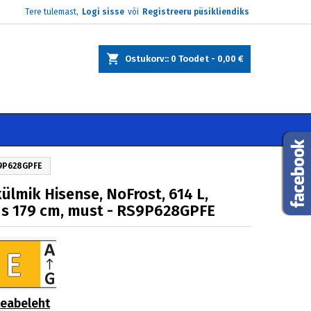
Tere tulemast,
Logi sisse
või
Registreeru püsikliendiks
×
×
×
Ostukorv:
0
Toodet -
0,00 €
e
i
S9P628GPFE
ülmik Hisense, NoFrost, 614 L,
s 179 cm, must - RS9P628GPFE
teabeleht