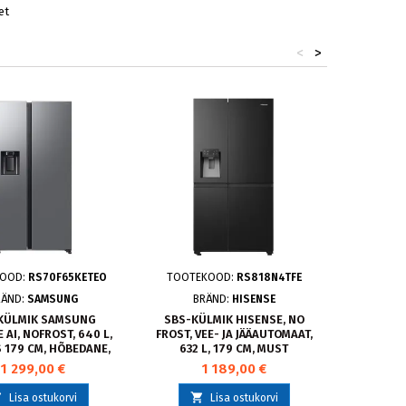
et
<
>
- 100,00 €
KOOD:
RS70F65KETEO
TOOTEKOOD:
RS818N4TFE
TOOTE
RÄND:
SAMSUNG
BRÄND:
HISENSE
KÜLMIK SAMSUNG
SBS-KÜLMIK HISENSE, NO
SBS-KÜL
 AI, NOFROST, 640 L,
FROST, VEE- JA JÄÄAUTOMAAT,
 179 CM, HÕBEDANE,
632 L, 179 CM, MUST
S70F65KETEO
1 299,00 €
1 189,00 €
999,



Lisa ostukorvi
Lisa ostukorvi