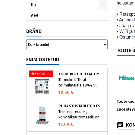
hoiustami
Ilu
• Retsept
Aed
• Antibak
• Jää ja 
BRÄND
• WiFi ja
• Ostunim
TOOTE 
ENIM OSTETUD
Hetkel otsas
TOLMUKOTID TEFAL HYGIENE+ ZR200540 (4 TK)
Tolmukott Tefal
tolmuimejale TW6477,
TW6886..
10,50 €
Tootekoo
PUHASTUSTABLETID ESPRESSOMASINALE, NIVONA 390701200
Laosolev
Teie espresso- ja
kohvitäisautomaadil on
integreeritud
11,90 €
KOM
puhastusprogramm.
NIVONA puhastustabletid