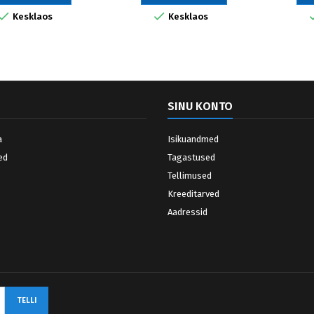


Kesklaos
Kesklaos
SINU KONTO
a
Isikuandmed
ed
Tagastused
Tellimused
Kreeditarved
Aadressid