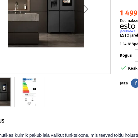
1 499
Kuumakse 
ESTO järe
1-14 tööp
Kogus

Kesk
Jaga
US
utikas külmik pakub laia valikut funktsioone, mis teevad toidu hoiu