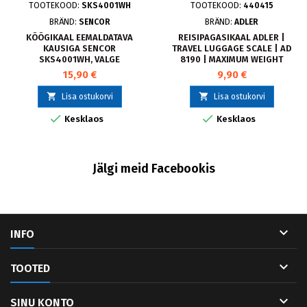
TOOTEKOOD:
SKS4001WH
TOOTEKOOD:
440415
BRÄND:
SENCOR
BRÄND:
ADLER
KÖÖGIKAAL EEMALDATAVA
REISIPAGASIKAAL ADLER |
KAUSIGA SENCOR
TRAVEL LUGGAGE SCALE | AD
SKS4001WH, VALGE
8190 | MAXIMUM WEIGHT
(CAPACITY) 50 KG | ACCURACY
15,90 €
9,90 €
10 G | BLACK


Lisa ostukorvi
Lisa ostukorvi


Kesklaos
Kesklaos
Jälgi meid Facebookis

INFO

TOOTED

SINU KONTO