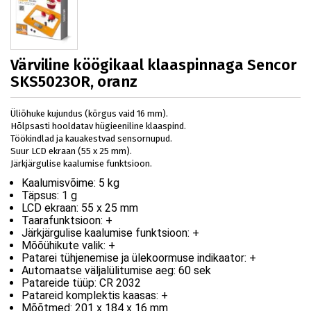
Värviline köögikaal klaaspinnaga Sencor
SKS5023OR, oranz
Üliõhuke kujundus (kõrgus vaid 16 mm).
Hõlpsasti hooldatav hügieeniline klaaspind.
Töökindlad ja kauakestvad sensornupud.
Suur LCD ekraan (55 x 25 mm).
Järkjärgulise kaalumise funktsioon.
Kaalumisvõime:
5 kg
Täpsus:
1 g
LCD ekraan:
55 x 25 mm
Taarafunktsioon:
+
Järkjärgulise kaalumise funktsioon:
+
Mõõühikute valik:
+
Patarei tühjenemise ja ülekoormuse indikaator:
+
Automaatse väljalülitumise aeg:
60 sek
Patareide tüüp:
CR 2032
Patareid komplektis kaasas:
+
Mõõtmed:
201 x 184 x 16 mm