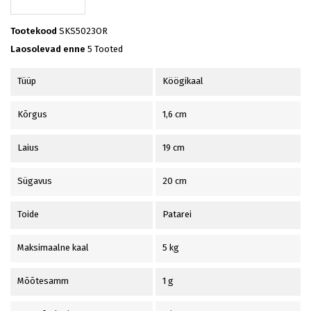
Tootekood
SKS5023OR
Laosolevad enne
5 Tooted
Tüüp
Köögikaal
Kõrgus
1,6 cm
Laius
19 cm
Sügavus
20 cm
Toide
Patarei
Maksimaalne kaal
5 kg
Mõõtesamm
1 g