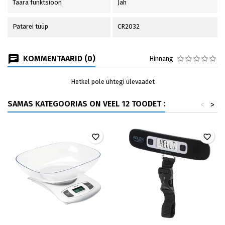
Taara funktsioon
Jah
Patarei tüüp
CR2032
KOMMENTAARID (0)
Hinnang
Hetkel pole ühtegi ülevaadet
SAMAS KATEGOORIAS ON VEEL 12 TOODET :
<
>
favorite_border
favorite_border