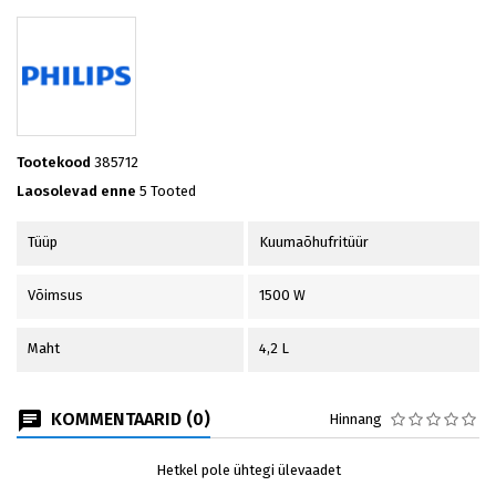
Tootekood
385712
Laosolevad enne
5 Tooted
Tüüp
Kuumaõhufritüür
Võimsus
1500 W
Maht
4,2 L
KOMMENTAARID (0)
Hinnang
Hetkel pole ühtegi ülevaadet