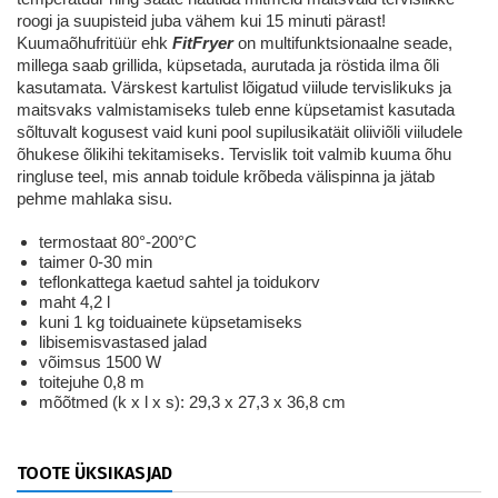
roogi ja suupisteid juba vähem kui 15 minuti pärast!
Kuumaõhufritüür ehk
FitFryer
on multifunktsionaalne seade,
millega saab grillida, küpsetada, aurutada ja röstida ilma õli
kasutamata.
Värskest kartulist lõigatud viilude tervislikuks ja
maitsvaks valmistamiseks tuleb enne küpsetamist kasutada
sõltuvalt kogusest vaid kuni pool supilusikatäit oliiviõli viiludele
õhukese õlikihi tekitamiseks.
Tervislik toit valmib kuuma õhu
ringluse teel, mis annab toidule krõbeda välispinna ja jätab
pehme mahlaka sisu.
termostaat 80°-200°C
taimer 0-30 min
teflonkattega kaetud sahtel ja toidukorv
maht 4,2 l
kuni 1 kg toiduainete küpsetamiseks
libisemisvastased jalad
võimsus 1500 W
toitejuhe 0,8 m
mõõtmed (k x l x s): 29,3 x 27,3 x 36,8 cm
TOOTE ÜKSIKASJAD