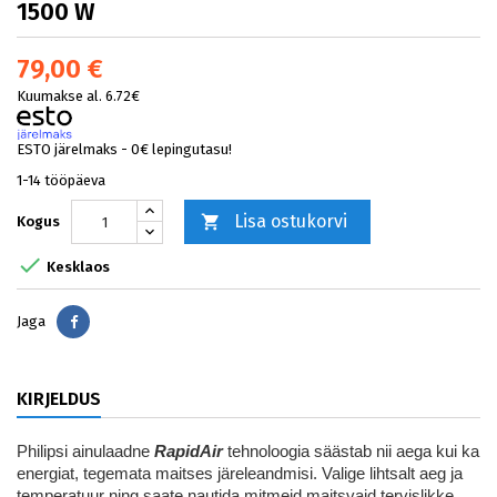
1500 W
79,00 €
Kuumakse al. 6.72€
ESTO järelmaks - 0€ lepingutasu!
1-14 tööpäeva
Lisa ostukorvi

Kogus

Kesklaos
Jaga
Jaga
KIRJELDUS
Philipsi ainulaadne
RapidAir
tehnoloogia säästab nii aega kui ka
energiat, tegemata maitses järeleandmisi. Valige lihtsalt aeg ja
temperatuur ning saate nautida mitmeid maitsvaid tervislikke