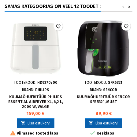
SAMAS KATEGOORIAS ON VEEL 12 TOODET :
<
>
favorite_border
favorite_border
TOOTEKOOD:
HD9270/00
TOOTEKOOD:
SFR5321
BRÄND:
PHILIPS
BRÄND:
SENCOR
KUUMAÕHUFRITÜÜR PHILIPS
KUUMAÕHUFRITÜÜR SENCOR
ESSENTIAL AIRFRYER XL, 6,2 L,
SFR5321, MUST
2000 W, VALGE
159,00 €
89,90 €


Lisa ostukorvi
Lisa ostukorvi


Viimased tooted laos
Kesklaos