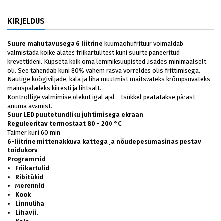
KIRJELDUS
Suure mahutavusega 6 liitrine
kuumaõhufritüür võimaldab
valmistada kõike alates friikartulitest kuni suurte paneeritud
krevettideni. Küpseta kõik oma lemmiksuupisted lisades minimaalselt
õli. See tähendab kuni 80% vähem rasva võrreldes õlis frittimisega.
Nautige köögiviljade, kala ja liha muutmist maitsvateks krõmpsuvateks
maiuspaladeks kiiresti ja lihtsalt.
Kontrollige valmimise olekut igal ajal - tsükkel peatatakse pärast
anuma avamist.
Suur LED puutetundliku juhtimisega ekraan
Reguleeritav termostaat
80 - 200 °C
Taimer kuni 60 min
6-liitrine mittenakkuva kattega ja nõudepesumasinas pestav
toidukorv
Programmid
Friikartulid
Ribitükid
Merennid
Kook
Linnuliha
Lihaviil