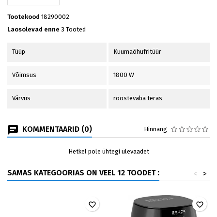
Tootekood
18290002
Laosolevad enne
3 Tooted
Tüüp
Kuumaõhufritüür
Võimsus
1800 W
Värvus
roostevaba teras
KOMMENTAARID (0)
Hinnang
Hetkel pole ühtegi ülevaadet
SAMAS KATEGOORIAS ON VEEL 12 TOODET :
<
>
favorite_border
favorite_border