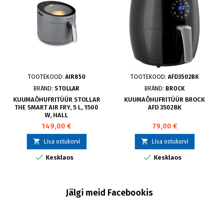
TOOTEKOOD:
AIR850
TOOTEKOOD:
AFD3502BK
BRÄND:
STOLLAR
BRÄND:
BROCK
KUUMAÕHUFRITÜÜR STOLLAR
KUUMAÕHUFRITÜÜR BROCK
THE SMART AIR FRY, 5 L, 1500
AFD 3502BK
W, HALL
149,00 €
79,00 €


Lisa ostukorvi
Lisa ostukorvi


Kesklaos
Kesklaos
Jälgi meid Facebookis