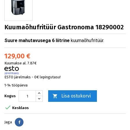
Kuumaõhufritüür Gastronoma 18290002
Suure mahutavusega 6 liitrine
kuumaõhufritüür.
129,00 €
Kuumakse al. 7.87€
ESTO järelmaks - 0€ lepingutasu!
1-14 tööpäeva
Lisa ostukorvi

Kogus

Kesklaos
Jaga
Jaga