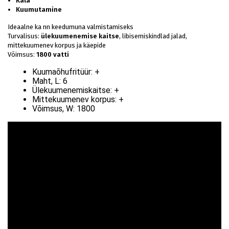
Kala
Kuumutamine
Ideaalne ka nn keedumuna valmistamiseks
Turvalisus:
ülekuumenemise kaitse
, libisemiskindlad jalad,
mittekuumenev korpus ja käepide
Võimsus:
1800 vatti
Kuumaõhufritüür:
+
Maht, L:
6
Ülekuumenemiskaitse:
+
Mittekuumenev korpus:
+
Võimsus, W:
1800