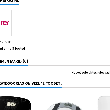
ÜKSIKASJAD
d
755.05
ad enne
5 Tooted
MENTAARID (0)
Hetkel pole ühtegi ülevaad
ATEGOORIAS ON VEEL 12 TOODET :