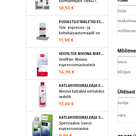
tolmuimejale TW6477,
TW6886..
10,50 €
tüüp
maksimaa
PUHASTUSTABLETID ESPRESSOMASINALE, NIVONA 390701200
Teie espresso- ja
mõõtes
kohvitäisautomaadil on
integreeritud
11,90 €
puhastusprogramm.
NIVONA puhastustabletid
Mõõtme
VEEFILTER NIVONA NIRF701
on loodud spetsiaalselt
Veefilter Nivona
selle programmi jaoks ja
laius
espressomasinatele
eraldavad mustuse nagu
nt kohvirasva
14,90 €
kõrgus
optimaalselt. Regulaarne
puhastamine hoiab Teie
KATLAKIVIEEMALDAJA ESPRESSOMASINATELE, NIVONA (500 ML)
aparaati ja tagab täiusliku
Nivona katlakivi eemaldus
Üldised
aroomi.
vedelik
espressomasinatele
tootja
13,00 €
värv
KATLAKIVIEEMALDAJA SAECO ESPRESSOMASINATELE, PHILIPS CA6700/10
Spetsiaalne Saeco
espressomasina
katlakivieemaldi
9,90 €