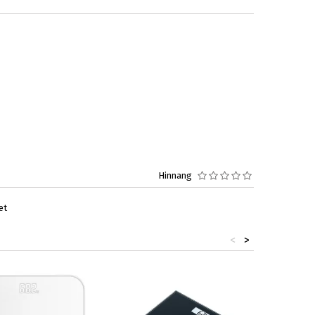
Hinnang
et
<
>