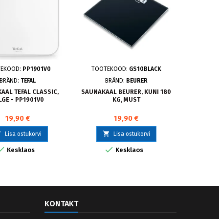
EKOOD:
PP1901V0
TOOTEKOOD:
GS10BLACK
TOOT
BRÄND:
TEFAL
BRÄND:
BEURER
AAL TEFAL CLASSIC,
SAUNAKAAL BEURER, KUNI 180
SAUNAKA
LGE - PP1901V0
KG, MUST
MU
19,90 €
19,90 €



Lisa ostukorvi
Lisa ostukorvi


Kesklaos
Kesklaos
KONTAKT