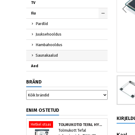
TV
Ilu
Pardlid
Juuksehooldus
Hambahooldus
Saunakaalud
Aed
BRÄND
ENIM OSTETUD
KIRJELD
Hetkel otsas
TOLMUKOTID TEFAL HYGIENE+ ZR200540 (4 TK)
Tolmukott Tefal
Kaal