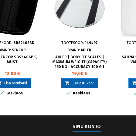
EKOOD:
SBS2406BK
TOOTEKOOD:
149497
TOOT
BRÄND:
SENCOR
BRÄND:
ADLER
SENCOR SBS2406BK,
ADLER | BODY FIT SCALES |
SAUNAK
MUST
MAXIMUM WEIGHT (CAPACITY)
VA
150 KG | ACCURACY 100 G |
GLASS AD 8122
12,00 €
19,00 €


Lisa ostukorvi
Lisa ostukorvi


Kesklaos
Kesklaos
SINU KONTO