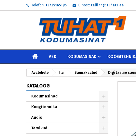
Telefon:
+3725165195
E-post:
tallinn@tuhat1.ee
My
L
S
add_circle_outline
Te 
Soo
AVALEHELE
AED
KODUMASINAD
KÖÖGITEHNIK
Avalehele
Ilu
Saunakaalud
Digitaalne saun
KATALOOG
Kodumasinad
Köögitehnika
Audio
Tarvikud