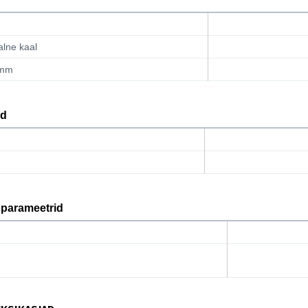
lne kaal
amm
d
 parameetrid