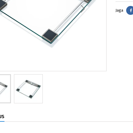
Jaga
US