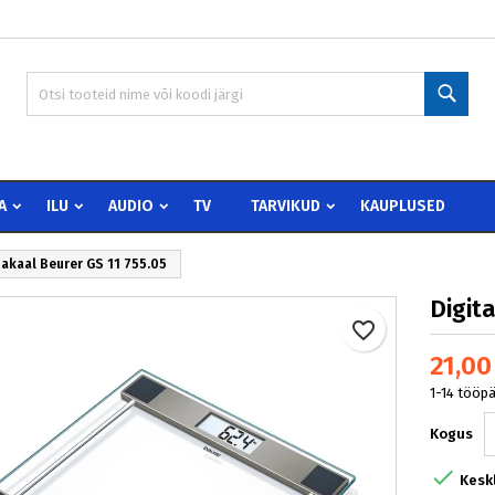
 wishlists
oo soovinimekiri
isene
Otsi
Create new list
peate olema sisselogitud, et tooteid soovinimekirja lisada.
vinimekirja nimi
Loobu
Sisen
A
ILU
AUDIO
TV
TARVIKUD
KAUPLUSED
Loobu
Loo soovinimekir
akaal Beurer GS 11 755.05
Digit
favorite_border
21,00
1-14 tööp
Kogus

Kesk