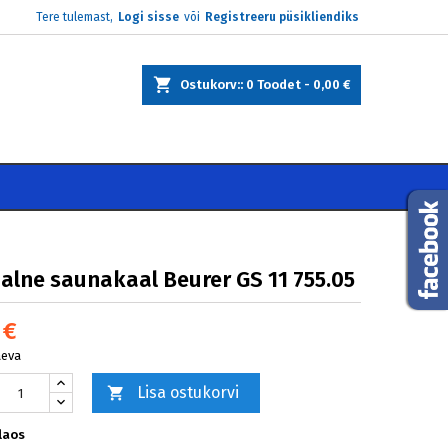
Tere tulemast,
Logi sisse
või
Registreeru püsikliendiks
×
×
×
Ostukorv:
0
Toodet -
0,00 €
e
i
aalne saunakaal Beurer GS 11 755.05
 €
äeva
Lisa ostukorvi

laos