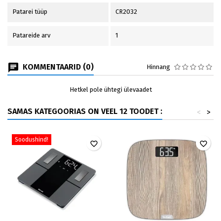
Patarei tüüp
CR2032
Patareide arv
1
KOMMENTAARID (0)
Hinnang
Hetkel pole ühtegi ülevaadet
SAMAS KATEGOORIAS ON VEEL 12 TOODET :
<
>
Soodushind!
favorite_border
favorite_border