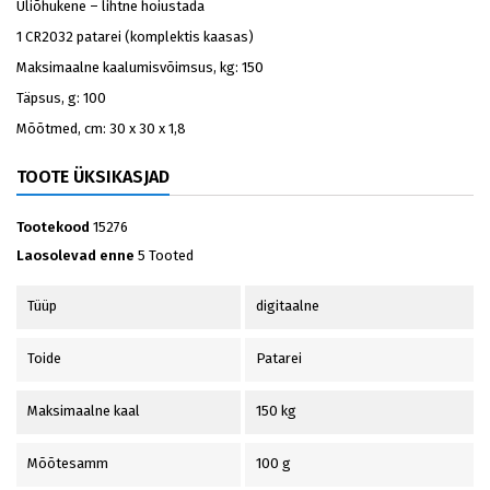
Üliõhukene – lihtne hoiustada
1 CR2032 patarei (komplektis kaasas)
Maksimaalne kaalumisvõimsus, kg: 150
Täpsus, g: 100
Mõõtmed, cm: 30 x 30 x 1,8
TOOTE ÜKSIKASJAD
Tootekood
15276
Laosolevad enne
5 Tooted
Tüüp
digitaalne
Toide
Patarei
Maksimaalne kaal
150 kg
Mõõtesamm
100 g