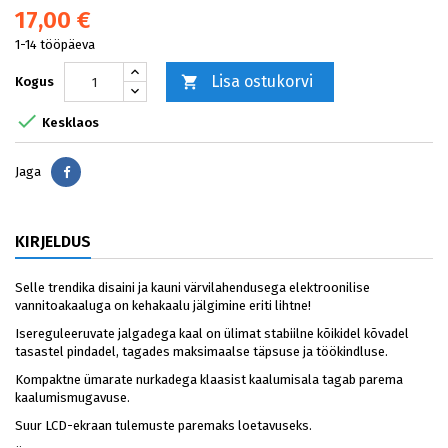
17,00 €
1-14 tööpäeva
Lisa ostukorvi

Kogus

Kesklaos
Jaga
Jaga
KIRJELDUS
Selle trendika disaini ja kauni värvilahendusega elektroonilise
vannitoakaaluga on kehakaalu jälgimine eriti lihtne!
Isereguleeruvate jalgadega kaal on ülimat stabiilne kõikidel kõvadel
tasastel pindadel, tagades maksimaalse täpsuse ja töökindluse.
Kompaktne ümarate nurkadega klaasist kaalumisala tagab parema
kaalumismugavuse.
Suur LCD-ekraan tulemuste paremaks loetavuseks.