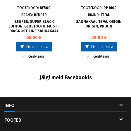
TOOTEKOOD:
BF500
TOOTEKOOD:
PP1600
BRÄND:
BEURER
BRÄND:
TEFAL
BEURER, SUPER BLACK
SAUNAKAAL TEFAL ORIGIN
EDITION, BLUETOOTH, MUST -
ORIGIN, PRUUN
DIAGNOSTILINE SAUNAKAAL
BF500
55,00 €
29,00 €


Lisa ostukorvi
Lisa ostukorvi


Kesklaos
Kesklaos
Jälgi meid Facebookis

INFO

TOOTED