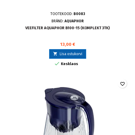
TOOTEKOOD:
B0083
BRÄND:
AQUAPHOR
VEEFILTER AQUAPHOR B100-15 (KOMPLEKT 3TK)
13,00 €

Lisa ostukorvi

Kesklaos
favorite_border