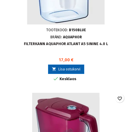
TOOTEKOOD:
B150BLUE
BRÄND:
AQUAPHOR
FILTERKANN AQUAPHOR ATLANT A5 SININE 4.0 L
17,00 €

Lisa ostukorvi

Kesklaos
favorite_border