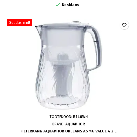

Kesklaos
Soodushind!
favorite_border
TOOTEKOOD:
B140WH
BRÄND:
AQUAPHOR
FILTERKANN AQUAPHOR ORLEANS A5 MG VALGE 4.2 L