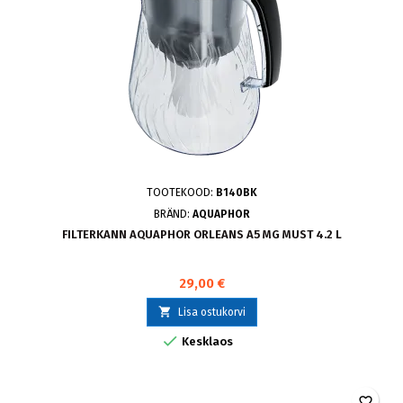
TOOTEKOOD:
B140BK
BRÄND:
AQUAPHOR
FILTERKANN AQUAPHOR ORLEANS A5 MG MUST 4.2 L
29,00 €

Lisa ostukorvi

Kesklaos
favorite_border