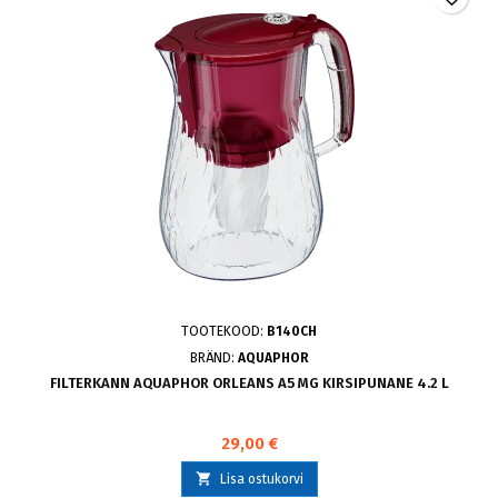
TOOTEKOOD:
B140CH
BRÄND:
AQUAPHOR
FILTERKANN AQUAPHOR ORLEANS A5 MG KIRSIPUNANE 4.2 L
29,00 €

Lisa ostukorvi