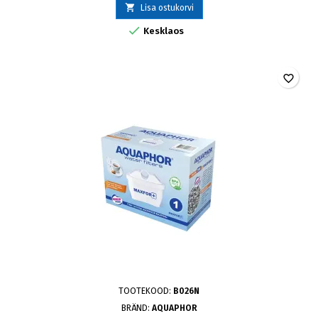

Lisa ostukorvi

Kesklaos
favorite_border
TOOTEKOOD:
B026N
BRÄND:
AQUAPHOR