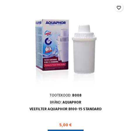
favorite_border
TOOTEKOOD:
B008
BRÄND:
AQUAPHOR
VEEFILTER AQUAPHOR B100-15 STANDARD
5,00 €