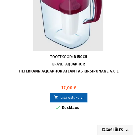
TOOTEKOOD:
B150CH
BRÄND:
AQUAPHOR
FILTERKANN AQUAPHOR ATLANT A5 KIRSIPUNANE 4.0 L
17,00 €

Lisa ostukorvi

Kesklaos

TAGASI ÜLES