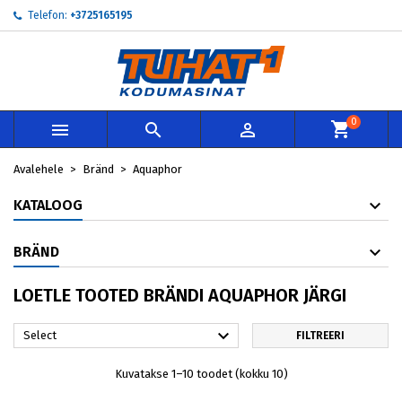
Telefon:
+3725165195
×
×
×
×
My wishlists
((modalTitle))
Loo soovinimekiri
Sisene
add_circle_outline
Create new list
((confirmMessage))
Te peate olema sisselogitud, et tooteid soovinimekirja
Soovinimekirja nimi
lisada.
0



((cancelText))
((modalDeleteText))
Loobu
Sisene
Avalehele
Bränd
Aquaphor
Loobu
Loo soovinimekiri
KATALOOG
BRÄND
LOETLE TOOTED BRÄNDI AQUAPHOR JÄRGI

Select
FILTREERI
Kuvatakse 1–10 toodet (kokku 10)