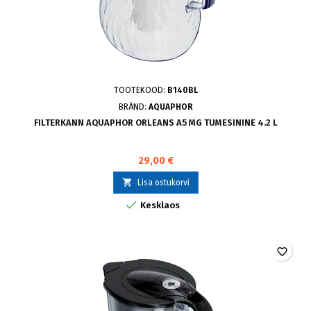
TOOTEKOOD:
B140BL
BRÄND:
AQUAPHOR
FILTERKANN AQUAPHOR ORLEANS A5 MG TUMESININE 4.2 L
29,00 €

Lisa ostukorvi

Kesklaos
favorite_border