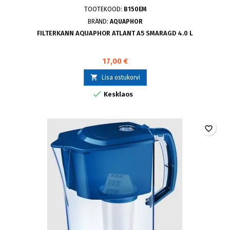
TOOTEKOOD:
B150EM
BRÄND:
AQUAPHOR
FILTERKANN AQUAPHOR ATLANT A5 SMARAGD 4.0 L
17,00 €

Lisa ostukorvi

Kesklaos
favorite_border