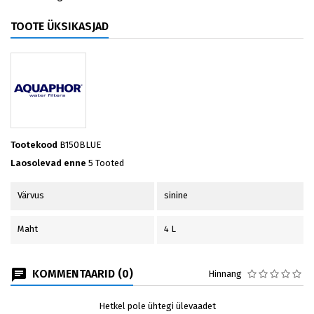
TOOTE ÜKSIKASJAD
Tootekood
B150BLUE
Laosolevad enne
5 Tooted
Värvus
sinine
Maht
4 L
KOMMENTAARID (0)
Hinnang
Hetkel pole ühtegi ülevaadet