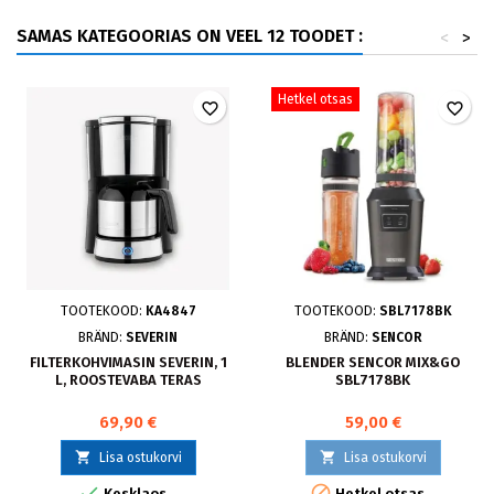
SAMAS KATEGOORIAS ON VEEL 12 TOODET :
<
>
Hetkel otsas
favorite_border
favorite_border
TOOTEKOOD:
KA4847
TOOTEKOOD:
SBL7178BK
BRÄND:
SEVERIN
BRÄND:
SENCOR
FILTERKOHVIMASIN SEVERIN, 1
BLENDER SENCOR MIX&GO
L, ROOSTEVABA TERAS
SBL7178BK
69,90 €
59,00 €


Lisa ostukorvi
Lisa ostukorvi


Kesklaos
Hetkel otsas