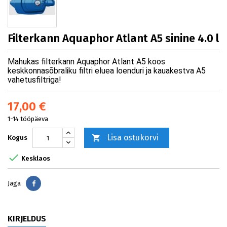
Filterkann Aquaphor Atlant A5 sinine 4.0 l
Mahukas filterkann Aquaphor Atlant A5 koos
keskkonnasõbraliku filtri eluea loenduri ja kauakestva A5
vahetusfiltriga!
17,00 €
1-14 tööpäeva
Lisa ostukorvi

Kogus

Kesklaos
Jaga
Jaga
KIRJELDUS