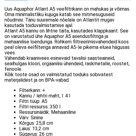
Uus Aquaphor Atlant A5 veefiltrikann on mahukas ja võimas.
Oma minimalistliku kujuga katab see mitmesuguseid
nõudmisi. Tänu suuremale nõelale on Atlantit mugav
kasutada toiduvalmistamise ajal.
Atlant A5 kannu on lihtne täita, kasutades klappkaant. See
on varustatud ühe Aquaphor A5 asendusfiltriga ja
mehaanilise loenduriga. Rohkem filtreerimisvahendeid koos
peal oleva eelfilteriga annavad A5-le pikema eluea hägusas
vees.
Vähendab kraanivees esinevaid tavalisi saasteaineid,
sealhulgas kloori, orgaanilisi ühendeid, raskmetalle, roostet,
fenoole.
Kõik toote osad on valmistatud toiduks sobivatest
materjalidest ja on BPA-vabad.
Filterkann:
+
Kannu / lehtri maht, l:
4 l
Filtri tüüp:
A5
Filtri ressurss:
350 l
Ressursinäidik:
Mehaaniline
Värv:
Sinine
Kõrgus:
25,8 cm
Laius:
13,2 cm
Sügavus:
26 cm