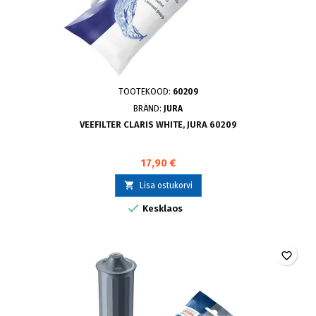
TOOTEKOOD:
60209
BRÄND:
JURA
VEEFILTER CLARIS WHITE, JURA 60209
17,90 €

Lisa ostukorvi

Kesklaos
favorite_border