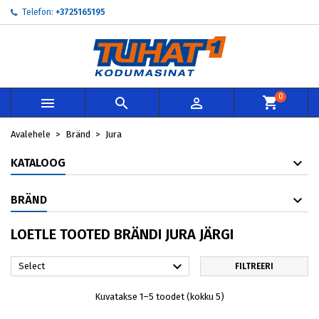
Telefon:
+3725165195
×
×
×
×
My wishlists
((modalTitle))
Loo soovinimekiri
Sisene
add_circle_outline
Create new list
((confirmMessage))
Te peate olema sisselogitud, et tooteid soovinimekirja
Soovinimekirja nimi
lisada.
0



((cancelText))
((modalDeleteText))
Loobu
Sisene
Avalehele
Bränd
Jura
Loobu
Loo soovinimekiri
KATALOOG
BRÄND
LOETLE TOOTED BRÄNDI JURA JÄRGI

Select
FILTREERI
Kuvatakse 1–5 toodet (kokku 5)