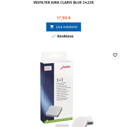
VEEFILTER JURA CLARIS BLUE 24228
17,90 €

Lisa ostukorvi

Kesklaos
favorite_border