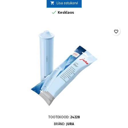

Lisa ostukorvi

Kesklaos
favorite_border
TOOTEKOOD:
24228
BRÄND:
JURA