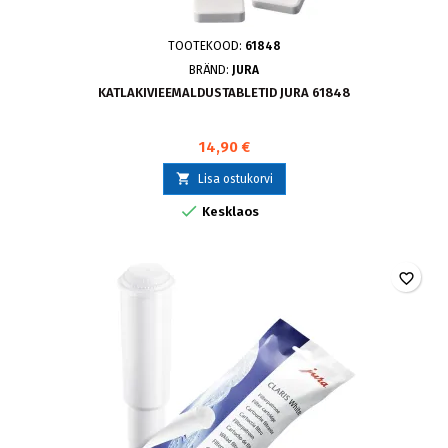
TOOTEKOOD:
61848
BRÄND:
JURA
KATLAKIVIEEMALDUSTABLETID JURA 61848
14,90 €

Lisa ostukorvi

Kesklaos
favorite_border