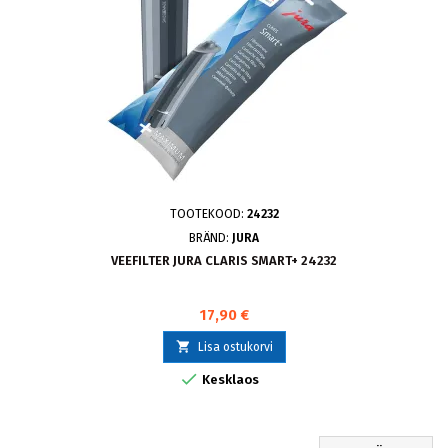
TOOTEKOOD:
24232
BRÄND:
JURA
VEEFILTER JURA CLARIS SMART+ 24232
17,90 €

Lisa ostukorvi

Kesklaos