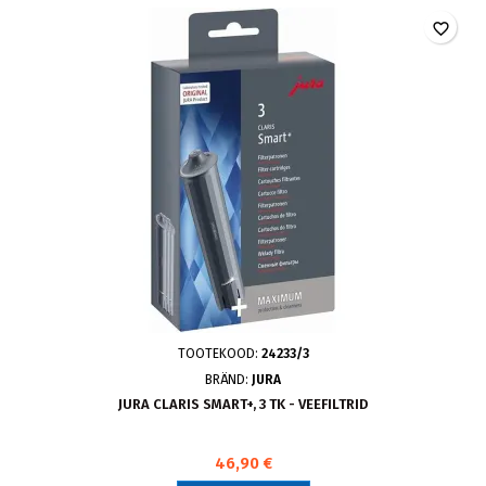
favorite_border
TOOTEKOOD:
24233/3
BRÄND:
JURA
JURA CLARIS SMART+, 3 TK - VEEFILTRID
46,90 €