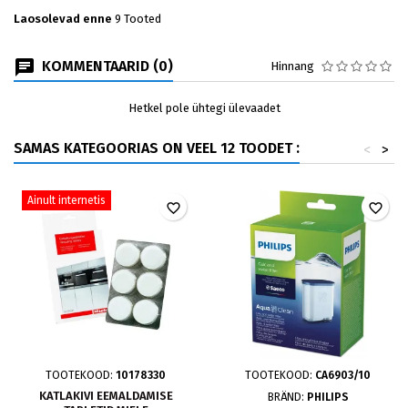
Laosolevad enne
9 Tooted
KOMMENTAARID (0)
Hinnang
Hetkel pole ühtegi ülevaadet
SAMAS KATEGOORIAS ON VEEL 12 TOODET :
<
>
Ainult internetis
favorite_border
favorite_border
TOOTEKOOD:
10178330
TOOTEKOOD:
CA6903/10
KATLAKIVI EEMALDAMISE
BRÄND:
PHILIPS