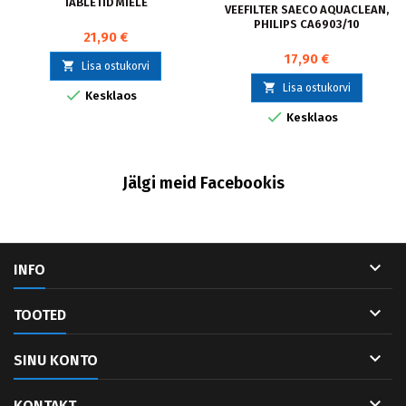
TABLETID MIELE
VEEFILTER SAECO AQUACLEAN,
PHILIPS CA6903/10
21,90 €
17,90 €

Lisa ostukorvi

Lisa ostukorvi

Kesklaos

Kesklaos
Jälgi meid Facebookis

INFO

TOOTED

SINU KONTO

KONTAKT