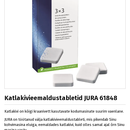
Katlakivieemaldustabletid JURA 61848
Katlakivi on kõigi kraanivett kasutavate kodumasinate suurim vaenlane.
JURA on töötanud välja katlakivieemaldustableti, mis pikendab Sinu
kohvimasina eluiga, eemaldades katlakivi, kuid olles samal ajal õrn Sinu
masina vastu.