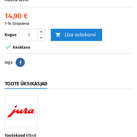
14,90 €
1-14 tööpäeva
Lisa ostukorvi

Kogus

Kesklaos
Jaga
Jaga
TOOTE ÜKSIKASJAD
Tootekood
61848