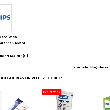
d
CA6705/10
ad enne
5 Tooted
MENTAARID (0)
Hetkel pole ühtegi ülevaad
ATEGOORIAS ON VEEL 12 TOODET :
Hetkel otsas