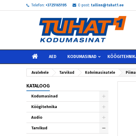
Telefon:
+3725165195
E-post:
tallinn@tuhat1.ee
My
L
S
add_circle_outline
Te 
Soo
AVALEHELE
AED
KODUMASINAD
KÖÖGITEHNIK
Avalehele
Tarvikud
Kohvimasinatele
Piima
KATALOOG
Kodumasinad
Köögitehnika
Audio
Tarvikud