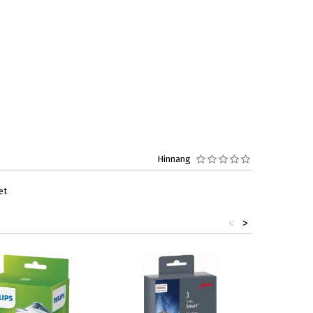
Hinnang
et
<
>