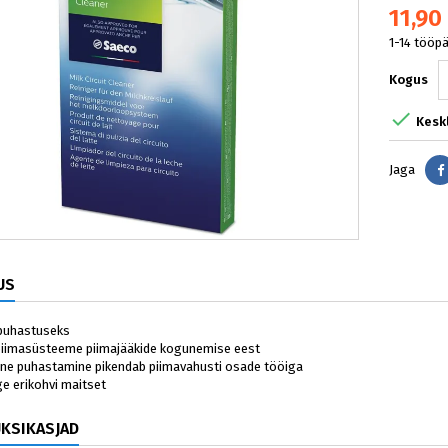
11,90
1-14 tööp
Kogus

Kesk
Jaga
US
 puhastuseks
 piimasüsteeme piimajääkide kogunemise eest
rne puhastamine pikendab piimavahusti osade tööiga
e erikohvi maitset
ÜKSIKASJAD