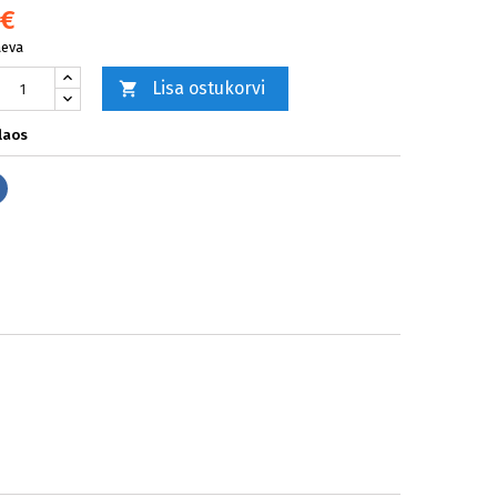
 €
äeva
Lisa ostukorvi

laos
Jaga