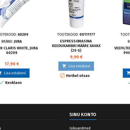
OTEKOOD:
60209
TOOTEKOOD:
00111177
TOOT
ESPRESSOMASINA
BRÄND:
JURA
B
KEEDUKAMBRI MÄÄRE XAVAX
ER CLARIS WHITE, JURA
VEEFILT
(20 G)
60209
PHI
9,90 €
17,90 €

Lisa ostukorvi

Lisa ostukorvi

Hetkel otsas

Kesklaos
SINU KONTO
a
Isikuandmed