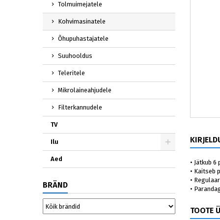
Tolmuimejatele
Kohvimasinatele
Õhupuhastajatele
Suuhooldus
Teleritele
Mikrolaineahjudele
Filterkannudele
TV
KIRJELD
Ilu
Aed
• Jätkub 6
• Kaitseb
• Regulaa
BRÄND
• Parandag
TOOTE 