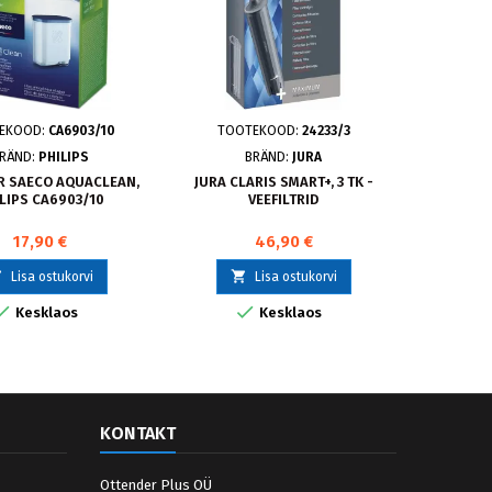
EKOOD:
CA6903/10
TOOTEKOOD:
24233/3
TOO
RÄND:
PHILIPS
BRÄND:
JURA
ER SAECO AQUACLEAN,
JURA CLARIS SMART+, 3 TK -
KATLAKIV
LIPS CA6903/10
VEEFILTRID
17,90 €
46,90 €



Lisa ostukorvi
Lisa ostukorvi


Kesklaos
Kesklaos
KONTAKT
Ottender Plus OÜ