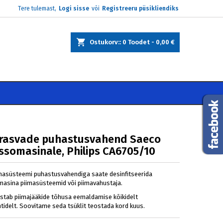
Tere tulemast,
Logi sisse
või
Registreeru püsikliendiks
×
×
×
Ostukorv:
0
Toodet -
0,00 €
e
i
rasvade puhastusvahend Saeco
ssomasinale, Philips CA6705/10
masüsteemi puhastusvahendiga saate desinfitseerida
asina piimasüsteemid või piimavahustaja.
ustab piimajääkide tõhusa eemaldamise kõikidelt
idelt. Soovitame seda tsüklit teostada kord kuus.