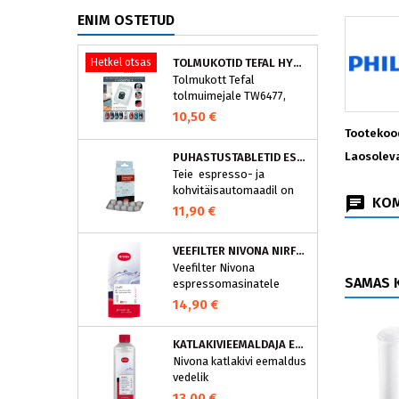
ENIM OSTETUD
Hetkel otsas
TOLMUKOTID TEFAL HYGIENE+ ZR200540 (4 TK)
Tolmukott Tefal
tolmuimejale TW6477,
TW6886..
10,50 €
Tootekoo
Laosolev
PUHASTUSTABLETID ESPRESSOMASINALE, NIVONA 390701200
Teie espresso- ja
kohvitäisautomaadil on
KOM
integreeritud
11,90 €
puhastusprogramm.
NIVONA puhastustabletid
VEEFILTER NIVONA NIRF701
on loodud spetsiaalselt
Veefilter Nivona
selle programmi jaoks ja
SAMAS K
espressomasinatele
eraldavad mustuse nagu
nt kohvirasva
14,90 €
optimaalselt. Regulaarne
puhastamine hoiab Teie
KATLAKIVIEEMALDAJA ESPRESSOMASINATELE, NIVONA (500 ML)
aparaati ja tagab täiusliku
Nivona katlakivi eemaldus
aroomi.
vedelik
espressomasinatele
13,00 €