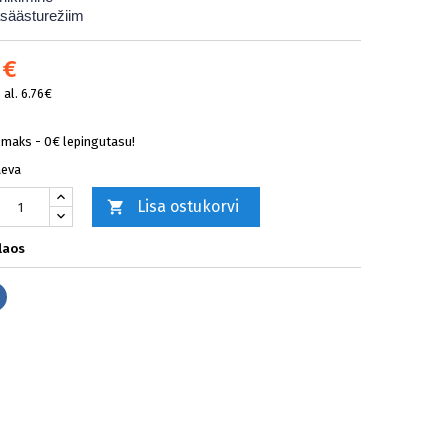
asäästurežiim
 €
al. 6.76€
lmaks - 0€ lepingutasu!
äeva
Lisa ostukorvi

laos
Jaga