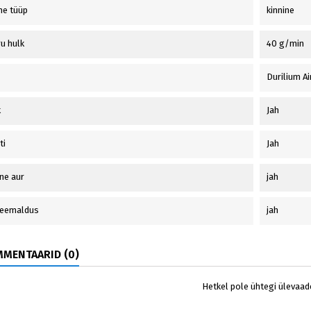
me tüüp
kinnine
ru hulk
40 g/min
Durilium Ai
k
Jah
ti
Jah
lne aur
jah
i eemaldus
jah
MENTAARID (0)
Hetkel pole ühtegi ülevaad