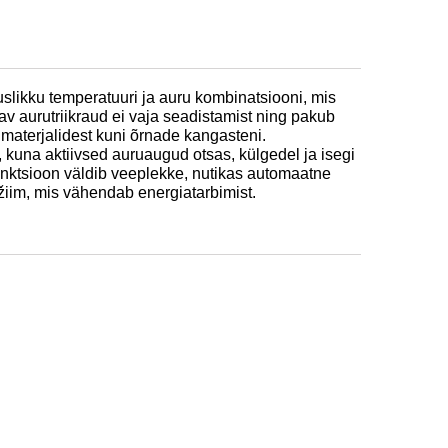
slikku temperatuuri ja auru kombinatsiooni, mis
tav aurutriikraud ei vaja seadistamist ning pakub
st materjalidest kuni õrnade kangasteni.
 kuna aktiivsed auruaugud otsas, külgedel ja isegi
nktsioon väldib veeplekke, nutikas automaatne
ežiim, mis vähendab energiatarbimist.