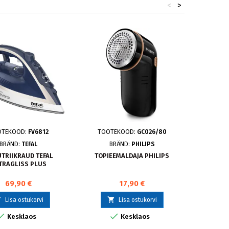
<
>
OTEKOOD:
FV6812
TOOTEKOOD:
GC026/80
TOOTE
BRÄND:
TEFAL
BRÄND:
PHILIPS
B
TRIIKRAUD TEFAL
TOPIEEMALDAJA PHILIPS
AURUT
TRAGLISS PLUS
AZUR 70
69,90 €
17,90 €



Lisa ostukorvi
Lisa ostukorvi


Kesklaos
Kesklaos