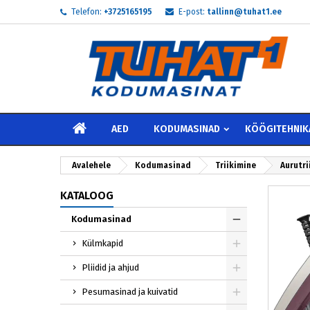
Telefon:
+3725165195
E-post:
tallinn@tuhat1.ee
My
L
S
add_circle_outline
Te 
Soo
AVALEHELE
AED
KODUMASINAD
KÖÖGITEHNIK
Avalehele
Kodumasinad
Triikimine
Aurutri
KATALOOG
Kodumasinad
Külmkapid
Pliidid ja ahjud
Pesumasinad ja kuivatid