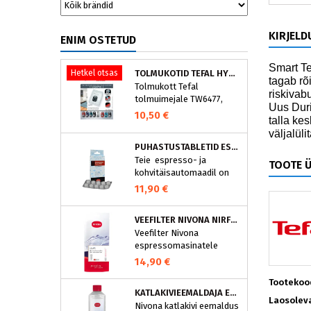
KIRJELD
ENIM OSTETUD
Smart Te
Hetkel otsas
TOLMUKOTID TEFAL HYGIENE+ ZR200540 (4 TK)
tagab rõ
Tolmukott Tefal
riskivabu
tolmuimejale TW6477,
Uus Duri
TW6886..
10,50 €
talla ke
väljalül
PUHASTUSTABLETID ESPRESSOMASINALE, NIVONA 390701200
Teie espresso- ja
TOOTE 
kohvitäisautomaadil on
integreeritud
11,90 €
puhastusprogramm.
NIVONA puhastustabletid
VEEFILTER NIVONA NIRF701
on loodud spetsiaalselt
Veefilter Nivona
selle programmi jaoks ja
espressomasinatele
eraldavad mustuse nagu
nt kohvirasva
14,90 €
optimaalselt. Regulaarne
Tootekoo
puhastamine hoiab Teie
KATLAKIVIEEMALDAJA ESPRESSOMASINATELE, NIVONA (500 ML)
aparaati ja tagab täiusliku
Laosolev
Nivona katlakivi eemaldus
aroomi.