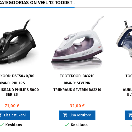
ATEGOORIAS ON VEEL 12 TOODET :
EKOOD:
DST5040/80
TOOTEKOOD:
BA3210
TO
BRÄND:
PHILIPS
BRÄND:
SEVERIN
IKRAUD PHILIPS 5000
TRIIKRAUD SEVERIN BA3210
AURU
SERIES
UL
71,00 €
32,00 €


Lisa ostukorvi
Lisa ostukorvi


Kesklaos
Kesklaos