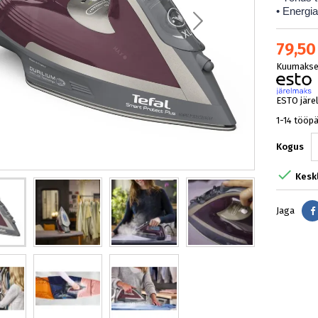
• Energi
79,50
Kuumakse 
ESTO järe
1-14 tööp
Kogus

Kesk
Jaga