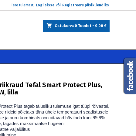
Tere tulemast,
Logi sisse
või
Registreeru püsikliendiks
×
×
×
Ostukorv:
0
Toodet -
0,00 €
e
i
riikraud Tefal Smart Protect Plus,
, lilla
rotect Plus tagab täiusliku tulemuse igat tüüpi rõivastel,
ee riideid põletaks tänu ühele temperatuuri seadistusele
e ja auru kombinatsioon aitavad hävitada kuni 99,9%
, tagades maksimaalse hügieeni.
tne väljalülitus
riikimine