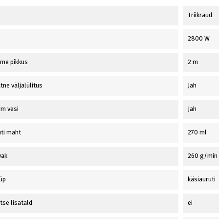
Triikraud
2800 W
tme pikkus
2 m
ne väljalülitus
Jah
um vesi
Jah
ti maht
270 ml
vak
260 g/min
üüp
käsiauruti
tse lisatald
ei