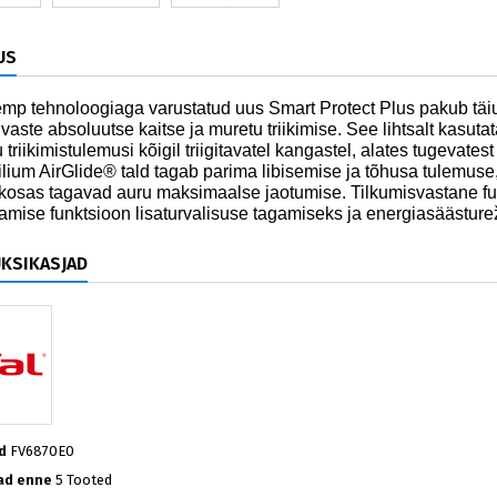
US
mp tehnoloogiaga varustatud uus Smart Protect Plus pakub täiu
ivaste absoluutse kaitse ja muretu triikimise. See lihtsalt kasuta
 triikimistulemusi kõigil triigitavatel kangastel, alates tugevate
lium AirGlide® tald tagab parima libisemise ja tõhusa tulemuse,
skosas tagavad auru maksimaalse jaotumise. Tilkumisvastane fu
itamise funktsioon lisaturvalisuse tagamiseks ja energiasäästur
ÜKSIKASJAD
d
FV6870E0
ad enne
5 Tooted