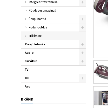
Integreeritav tehnika
Nõudepesumasinad
Õhupuhastid
Koduhooldus
Triikimine
Köögitehnika
Audio
Tarvikud
TV
Ilu
Aed
BRÄND