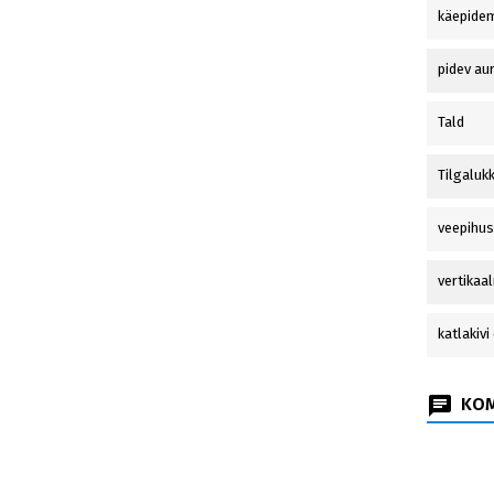
allergilise peentolmu
käepide
ohutult, kuid turvaliselt...
pidev au
Tald
Tilgaluk
veepihus
vertikaa
katlakiv
KOM