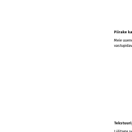
Piirake k
Meie uuend
vastupidav
Tekstuuri
Lülitage s