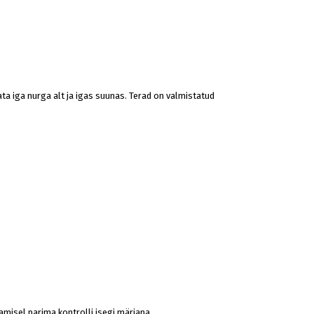
ata iga nurga alt ja igas suunas. Terad on valmistatud
amisel parima kontrolli isegi märjana.