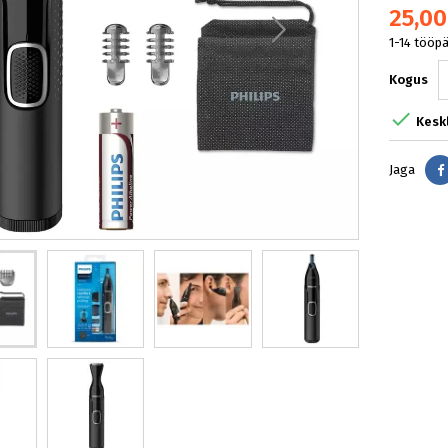
25,00
1-14 tööp
Kogus

Kesk
Jaga