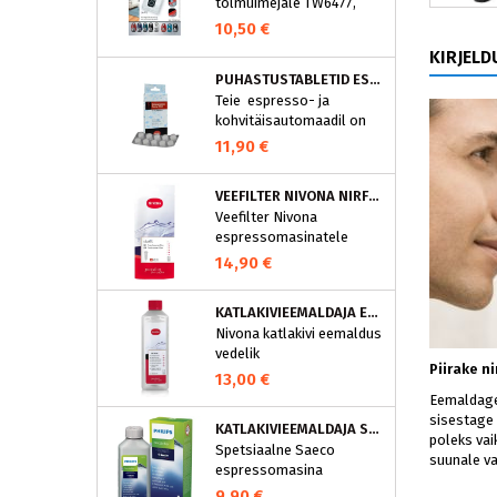
tolmuimejale TW6477,
TW6886..
10,50 €
KIRJELD
PUHASTUSTABLETID ESPRESSOMASINALE, NIVONA 390701200
Teie espresso- ja
kohvitäisautomaadil on
integreeritud
11,90 €
puhastusprogramm.
NIVONA puhastustabletid
VEEFILTER NIVONA NIRF701
on loodud spetsiaalselt
Veefilter Nivona
selle programmi jaoks ja
espressomasinatele
eraldavad mustuse nagu
nt kohvirasva
14,90 €
optimaalselt. Regulaarne
puhastamine hoiab Teie
KATLAKIVIEEMALDAJA ESPRESSOMASINATELE, NIVONA (500 ML)
aparaati ja tagab täiusliku
Nivona katlakivi eemaldus
aroomi.
vedelik
Piirake n
espressomasinatele
13,00 €
Eemaldage 
sisestage 
KATLAKIVIEEMALDAJA SAECO ESPRESSOMASINATELE, PHILIPS CA6700/10
poleks vai
Spetsiaalne Saeco
suunale va
espressomasina
katlakivieemaldi
9,90 €