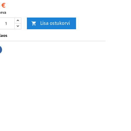
 €
äeva
Lisa ostukorvi

laos
Jaga