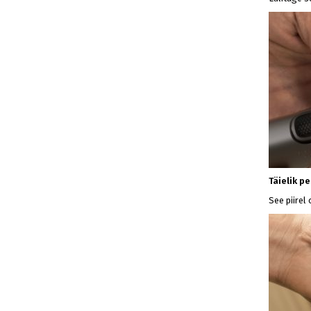
Täielik p
See piirel