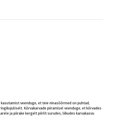
e kasutamist veenduge, et teie ninasõõrmed on puhtad,
 ringikujuliselt. Kõrvakarvade piiramisel veenduge, et kõrvades
le ja piirake kergelt piirlit surudes, liikudes karvakasvu