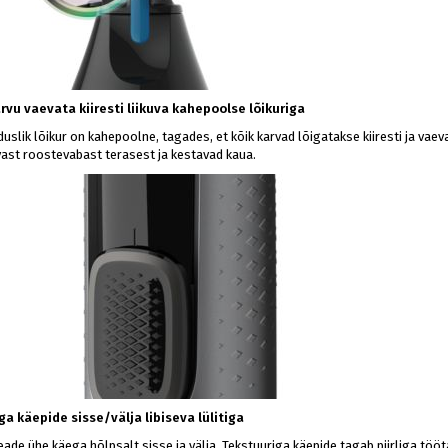
arvu vaevata kiiresti liikuva kahepoolse lõikuriga
uslik lõikur on kahepoolne, tagades, et kõik karvad lõigatakse kiiresti ja vaev
ast roostevabast terasest ja kestavad kaua.
ga käepide sisse/välja libiseva lülitiga
eade ühe käega hõlpsalt sisse ja välja. Tekstuuriga käepide tagab piirliga tööt