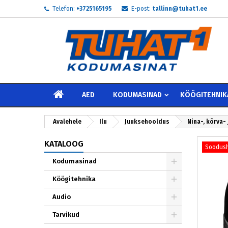
Telefon:
+3725165195
E-post:
tallinn@tuhat1.ee
My
L
S
add_circle_outline
Te 
Soo
AVALEHELE
AED
KODUMASINAD
KÖÖGITEHNIK
Avalehele
Ilu
Juuksehooldus
Nina-, kõrva-
KATALOOG
Soodush
Kodumasinad
Köögitehnika
Audio
Tarvikud