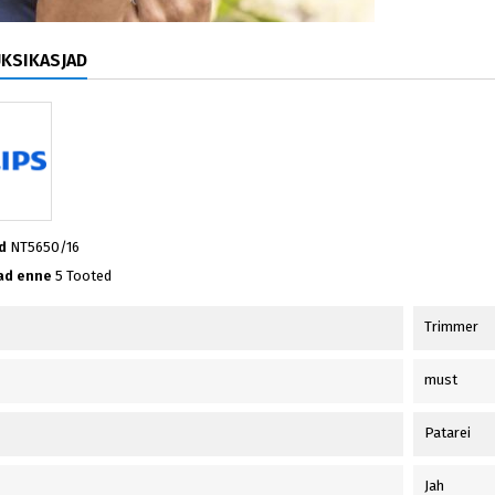
ÜKSIKASJAD
d
NT5650/16
ad enne
5 Tooted
Trimmer
must
Patarei
Jah