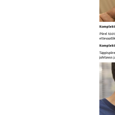
Komplekti
Piirel töö
ettevaatli
Komplekti
Täppispiir
juhitavus 