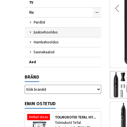
TV
Ilu
Pardlid
Juuksehooldus
Hambahooldus
Saunakaalud
Aed
BRÄND
ENIM OSTETUD
Hetkel otsas
TOLMUKOTID TEFAL HYGIENE+ ZR200540 (4 TK)
Tolmukott Tefal