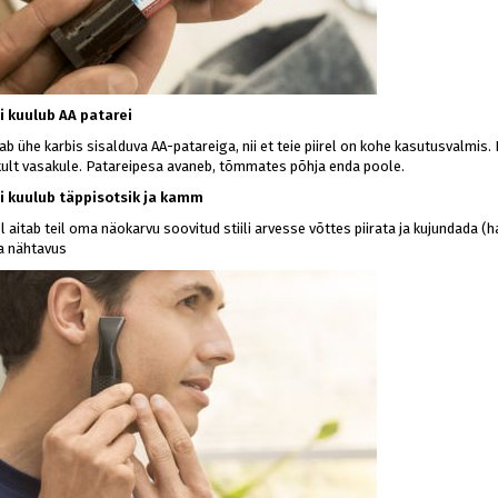
 kuulub AA patarei
tab ühe karbis sisalduva AA-patareiga, nii et teie piirel on kohe kasutusvalmi
kult vasakule. Patareipesa avaneb, tõmmates põhja enda poole.
 kuulub täppisotsik ja kamm
el aitab teil oma näokarvu soovitud stiili arvesse võttes piirata ja kujundada
ja nähtavus