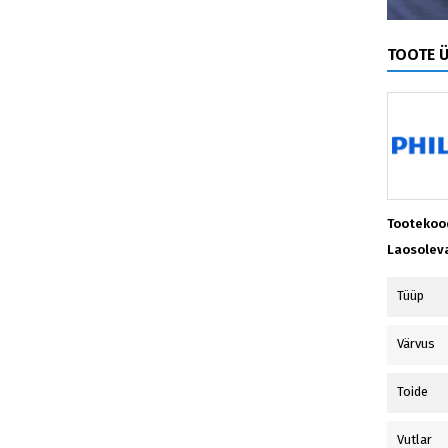
TOOTE 
Tootekoo
Laosolev
Tüüp
Värvus
Toide
Vutlar