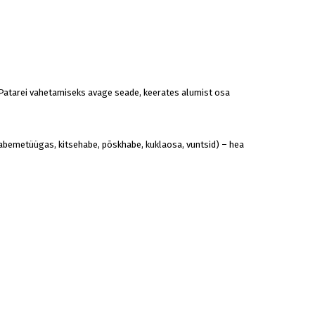
s. Patarei vahetamiseks avage seade, keerates alumist osa
 (habemetüügas, kitsehabe, põskhabe, kuklaosa, vuntsid) – hea