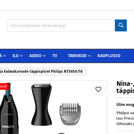
 wishlists
oo soovinimekiri
isene
Otsi
Create new list
peate olema sisselogitud, et tooteid soovinimekirja lisada.
vinimekirja nimi
Loobu
Sisen
A
ILU
AUDIO
TV
TARVIKUD
KAUPLUSED
Loobu
Loo soovinimekir
 ja kulmukarvade täppispiirel Philips NT5650/16
Nina-
ind!
favorite_border
täppi
Ülim mug
Philipsi s
Uus Preci
tõhusaks 