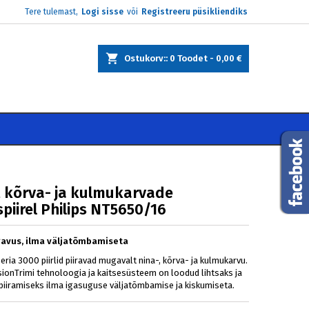
Tere tulemast,
Logi sisse
või
Registreeru püsikliendiks
×
×
×
Ostukorv:
0
Toodet -
0,00 €
e
i
, kõrva- ja kulmukarvade
spiirel Philips NT5650/16
avus, ilma väljatõmbamiseta
eeria 3000 piirlid piiravad mugavalt nina-, kõrva- ja kulmukarvu.
sionTrimi tehnoloogia ja kaitsesüsteem on loodud lihtsaks ja
piiramiseks ilma igasuguse väljatõmbamise ja kiskumiseta.