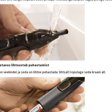
estavus lihtsustab puhastamist
 on veekindel ja seda on lihtne puhastada: lihtsalt loputage seda kraani all.