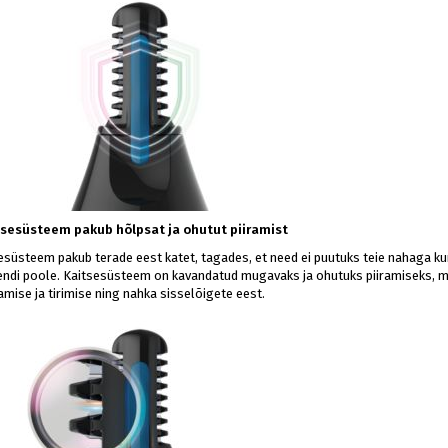
sesüsteem pakub hõlpsat ja ohutut piiramist
esüsteem pakub terade eest katet, tagades, et need ei puutuks teie nahaga ku
ndi poole. Kaitsesüsteem on kavandatud mugavaks ja ohutuks piiramiseks, mi
mise ja tirimise ning nahka sisselõigete eest.