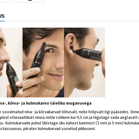
US
ina-, kõrva- ja kulmukarvu täieliku mugavusega
soovimatud nina- ja kõrvakarvad tõhusalt, neile hõlpsalt ligi pääsedes. Enn
piirel ettevaatlikult ninna mitte rohkem kui 0,5 cm ja liigutage seda aeglaselt
ku. Kulmukarvade puhul libistage üks kahest kammist (3 mm ja 5 mm) kulmukaare
stassuunas, piirates kulmukarvad soovitud pikkuseni.