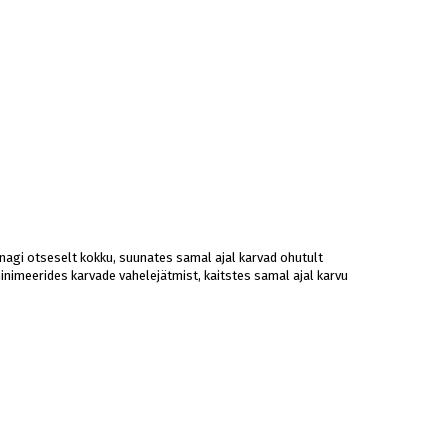
nagi otseselt kokku, suunates samal ajal karvad ohutult
nimeerides karvade vahelejätmist, kaitstes samal ajal karvu