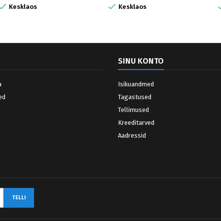


Kesklaos
Kesklaos
SINU KONTO
a
Isikuandmed
ed
Tagastused
Tellimused
Kreeditarved
Aadressid