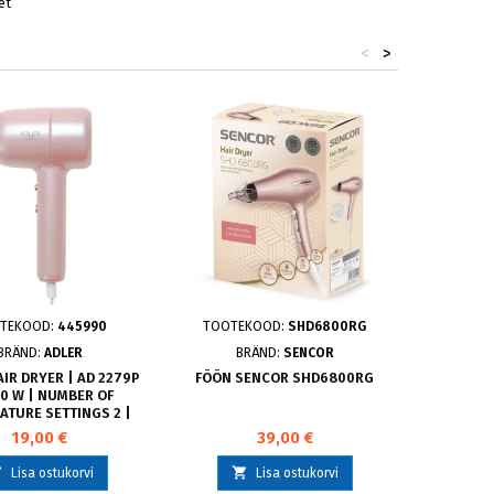
et
<
>
TEKOOD:
445990
TOOTEKOOD:
SHD6800RG
TOOTE
BRÄND:
ADLER
BRÄND:
SENCOR
B
IR DRYER | AD 2279P
FÖÖN SENCOR SHD6800RG
FÖÖN 300
00 W | NUMBER OF
ATURE SETTINGS 2 |
 FUNCTION | PINK
19,00 €
39,00 €



Lisa ostukorvi
Lisa ostukorvi