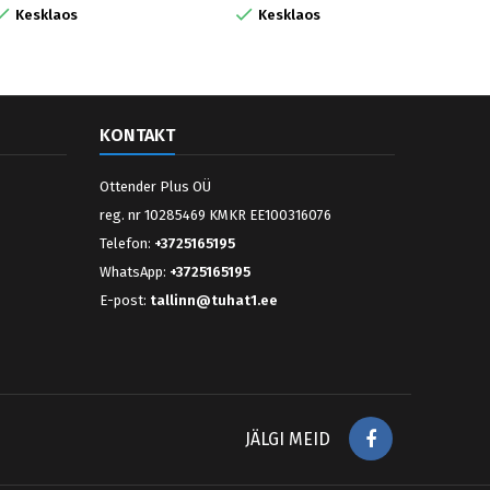


Kesklaos
Kesklaos
KONTAKT
Ottender Plus OÜ
reg. nr 10285469 KMKR EE100316076
Telefon:
+3725165195
WhatsApp:
+3725165195
E-post:
tallinn@tuhat1.ee
Facebook
JÄLGI MEID