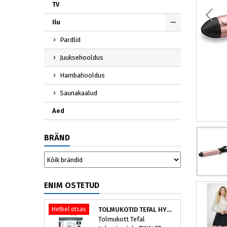
TV
Ilu
Pardlid
Juuksehooldus
Hambahooldus
Saunakaalud
Aed
BRÄND
ENIM OSTETUD
Hetkel otsas
TOLMUKOTID TEFAL HYGIENE+ ZR200540 (4 TK)
Tolmukott Tefal