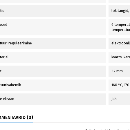
tis
lokitangid
used
6 temperat
temperatuu
uuri reguleerimine
elektroonil
erjal
kvarts-ker
t
32 mm
tuurivahemik
160 °C, 170
ne ekraan
Jah
MENTAARID (0)