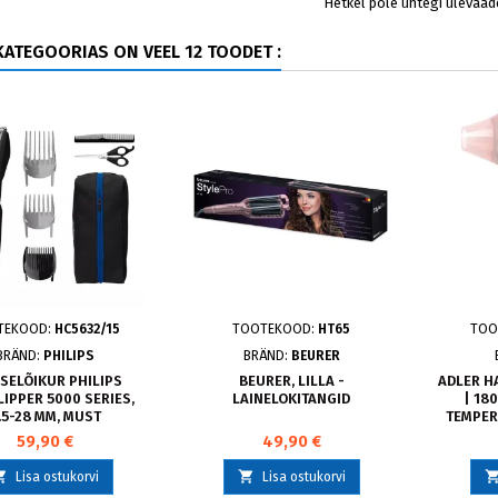
Hetkel pole ühtegi ülevaad
ATEGOORIAS ON VEEL 12 TOODET :
TEKOOD:
HC5632/15
TOOTEKOOD:
HT65
TOO
BRÄND:
PHILIPS
BRÄND:
BEURER
SELÕIKUR PHILIPS
BEURER, LILLA -
ADLER HA
IPPER 5000 SERIES,
LAINELOKITANGID
| 18
.5-28 MM, MUST
TEMPER
IONIC
59,90 €
49,90 €


Lisa ostukorvi
Lisa ostukorvi