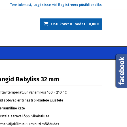
Tere tulemast,
Logi sisse
või
Registreeru püsikliendiks
×
×
×
Ostukorv:
0
Toodet -
0,00 €
e
i
angid Babyliss 32 mm
ritav temperatuur vahemikus 160 - 210 °C
id sobivad eriti hästi pikkadele juustele
keraamiline kate
ustele särava lõpp-viimistluse
tne väljalülitus 60 minuti möödudes