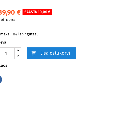
39,90 €
SÄÄSTA 10,00 €
al. 6.78€
lmaks - 0€ lepingutasu!
äeva
Lisa ostukorvi

laos
Jaga