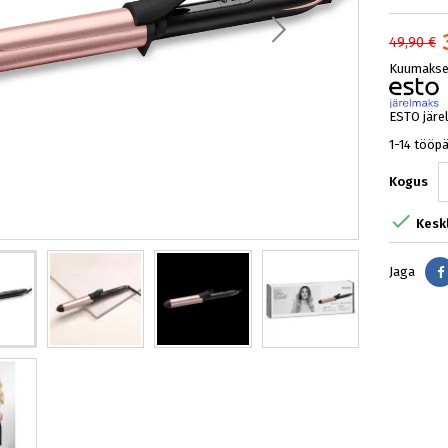
49,90 €
Kuumakse 
ESTO järe
1-14 tööp
Kogus

Kesk
Jaga