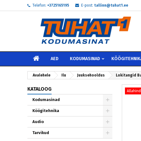
Telefon:
+3725165195
E-post:
tallinn@tuhat1.ee
My
L
S
add_circle_outline
Te 
Soo
AVALEHELE
AED
KODUMASINAD
KÖÖGITEHNIK
Avalehele
Ilu
Juuksehooldus
Lokitangid B
KATALOOG
Allahind
Kodumasinad
Köögitehnika
Audio
Tarvikud