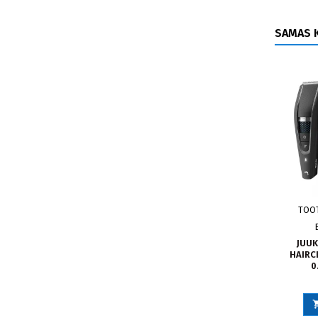
SAMAS K
TOO
JUUK
HAIRCL
0