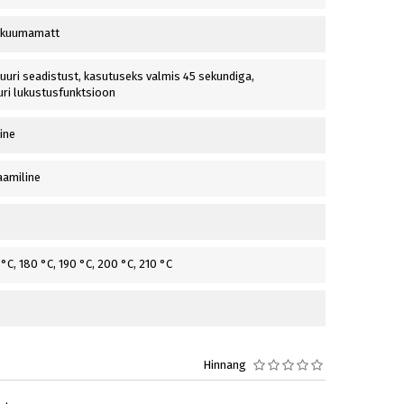
, kuumamatt
uuri seadistust, kasutuseks valmis 45 sekundiga,
ri lukustusfunktsioon
ine
aamiline
 °C, 180 °C, 190 °C, 200 °C, 210 °C
Hinnang