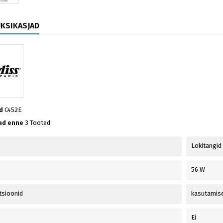
ÜKSIKASJAD
d
C452E
ad enne
3 Tooted
Lokitangid
56 W
tsioonid
kasutamise
Ei