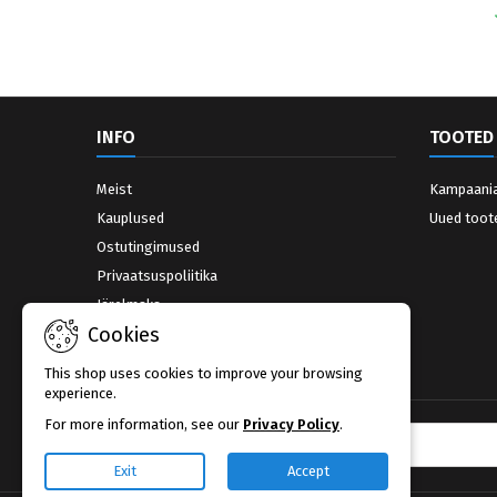
INFO
TOOTED
Meist
Kampaani
Kauplused
Uued toot
Ostutingimused
Privaatsuspoliitika
Järelmaks
Cookies
Võta ühendust
Kauplused
This shop uses cookies to improve your browsing
experience.
For more information, see our
Privacy Policy
.
UUDISKIRI
Exit
Accept