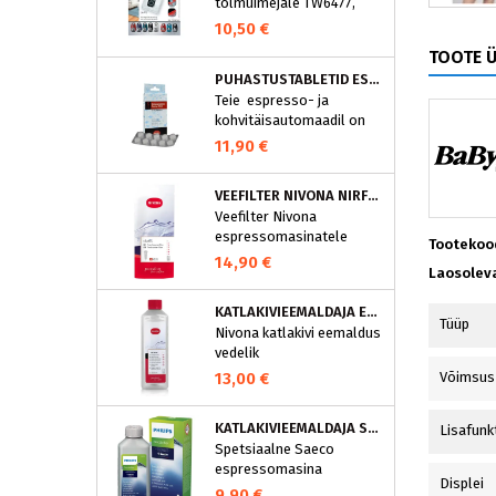
tolmuimejale TW6477,
TW6886..
10,50 €
TOOTE 
PUHASTUSTABLETID ESPRESSOMASINALE, NIVONA 390701200
Teie espresso- ja
kohvitäisautomaadil on
integreeritud
11,90 €
puhastusprogramm.
NIVONA puhastustabletid
VEEFILTER NIVONA NIRF701
on loodud spetsiaalselt
Veefilter Nivona
selle programmi jaoks ja
espressomasinatele
eraldavad mustuse nagu
Tootekoo
nt kohvirasva
14,90 €
Laosolev
optimaalselt. Regulaarne
puhastamine hoiab Teie
KATLAKIVIEEMALDAJA ESPRESSOMASINATELE, NIVONA (500 ML)
aparaati ja tagab täiusliku
Tüüp
Nivona katlakivi eemaldus
aroomi.
vedelik
espressomasinatele
13,00 €
Võimsus
KATLAKIVIEEMALDAJA SAECO ESPRESSOMASINATELE, PHILIPS CA6700/10
Lisafunk
Spetsiaalne Saeco
espressomasina
Displei
katlakivieemaldi
9,90 €