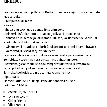
KIRJELDUS
Võimas argaaniaõli ja
Keratin Protect
funktsiooniga föön
siidisemate
juuste jaoks.
3 temperatuuri taset
2 kiirust
Jaheda õhu voo nupp soengu fikseerimiseks.
Ioniseerimisfunktsioon toodab negatiivseid ioone, mis:
- annavad siidisemad ja läikivamad juuksed, vältides nende kahusust
- võimaldavad kiiremat kuivamist
- vähendavad staatilist elektrit (juuksed on kergemini kammitavad)
- kaitsevad juukseid kahjustuste eest
Ergonoomiline käepide sobib nii vasaku- kui ka paremakäelisele
Eemaldatav tagumine rest lihtsamaks puhastamiseks.
Küttekeha garanteerib ühtlase temperatuuri terve kuivatamise
vältel ja kaitseb juukseid kuuma õhu kahjuliku mõju eest.
Termokaitse hoiab ära mootori ülekuumenemise
Riputusaas
Lisavarustus: õhu suunaja, kohevust andev difuuser
Võimsus: 2300 W
Võimsus, W:
2300
Ionisaator:
+
Külm õhk:
+
Difuusor:
+