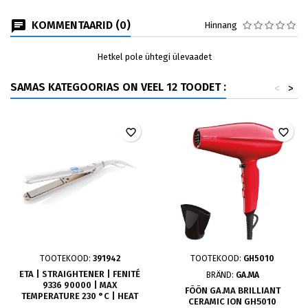
KOMMENTAARID (0)
Hinnang
Hetkel pole ühtegi ülevaadet
SAMAS KATEGOORIAS ON VEEL 12 TOODET :
<
>
favorite_border
favorite_border
TOOTEKOOD:
391942
TOOTEKOOD:
GH5010
ETA | STRAIGHTENER | FENITÉ
BRÄND:
GA.MA
9336 90000 | MAX
FÖÖN GA.MA BRILLIANT
TEMPERATURE 230 °C | HEAT
CERAMIC ION GH5010
SETTINGS QTY 9 | WHITE