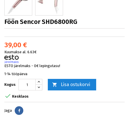
Föön Sencor SHD6800RG
39,00 €
Kuumakse al. 6.63€
ESTO järelmaks - 0€ lepingutasu!
1-14 tööpäeva
Lisa ostukorvi

Kogus

Kesklaos
Jaga
Jaga