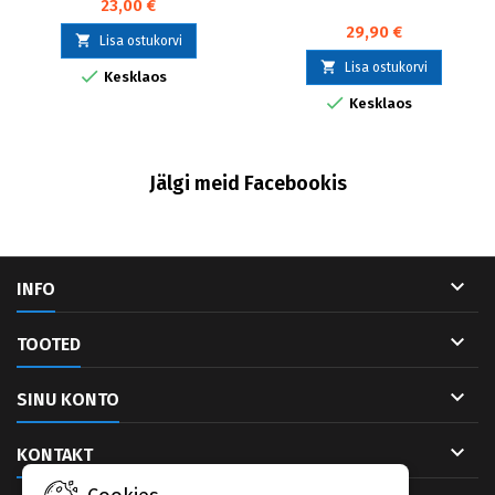
23,00 €
29,90 €

Lisa ostukorvi

Lisa ostukorvi

Kesklaos

Kesklaos
Jälgi meid Facebookis

INFO

TOOTED

SINU KONTO

KONTAKT