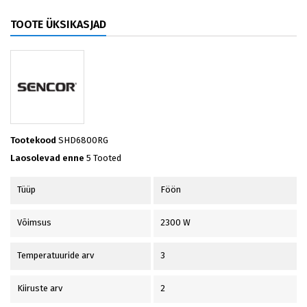
TOOTE ÜKSIKASJAD
Tootekood
SHD6800RG
Laosolevad enne
5 Tooted
Tüüp
Föön
Võimsus
2300 W
Temperatuuride arv
3
Kiiruste arv
2