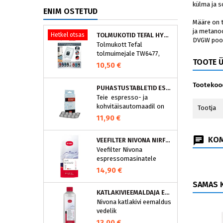
külma ja s
ENIM OSTETUD
Määre on t
ja metanoo
Hetkel otsas
TOLMUKOTID TEFAL HYGIENE+ ZR200540 (4 TK)
DVGW pool
Tolmukott Tefal
tolmuimejale TW6477,
TOOTE 
TW6886..
10,50 €
Tootekoo
PUHASTUSTABLETID ESPRESSOMASINALE, NIVONA 390701200
Teie espresso- ja
kohvitäisautomaadil on
Tootja
integreeritud
11,90 €
puhastusprogramm.
NIVONA puhastustabletid
KOM
VEEFILTER NIVONA NIRF701
on loodud spetsiaalselt
Veefilter Nivona
selle programmi jaoks ja
espressomasinatele
eraldavad mustuse nagu
nt kohvirasva
14,90 €
optimaalselt. Regulaarne
SAMAS K
puhastamine hoiab Teie
KATLAKIVIEEMALDAJA ESPRESSOMASINATELE, NIVONA (500 ML)
aparaati ja tagab täiusliku
Nivona katlakivi eemaldus
aroomi.
vedelik
espressomasinatele
13,00 €