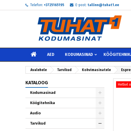
Telefon:
+3725165195
E-post:
tallinn@tuhat1.ee
My
L
S
add_circle_outline
Te 
Soo
AVALEHELE
AED
KODUMASINAD
KÖÖGITEHNIK
Avalehele
Tarvikud
Kohvimasinatele
Espre
KATALOOG
Hetkel 
Kodumasinad
Köögitehnika
Audio
Tarvikud