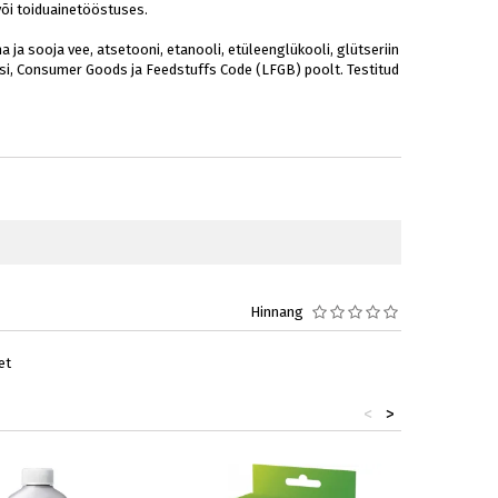
või toiduainetööstuses.
 ja sooja vee, atsetooni, etanooli, etüleenglükooli, glütseriin
dsi, Consumer Goods ja Feedstuffs Code (LFGB) poolt. Testitud
Hinnang
et
<
>