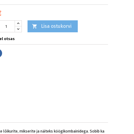
€
Lisa ostukorvi

l otsas
Jaga
te lõikurite, mikserite ja näiteks köögikombainidega. Sobib ka