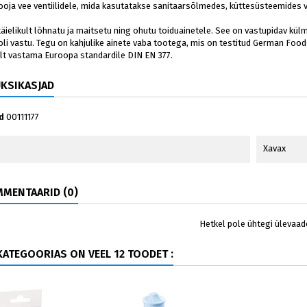
ooja vee ventiilidele, mida kasutatakse sanitaarsõlmedes, küttesüsteemides 
äielikult lõhnatu ja maitsetu ning ohutu toiduainetele. See on vastupidav külma
li vastu. Tegu on kahjulike ainete vaba tootega, mis on testitud German Foo
t vastama Euroopa standardile DIN EN 377.
ÜKSIKASJAD
d
00111177
Xavax
MENTAARID (0)
Hetkel pole ühtegi ülevaad
ATEGOORIAS ON VEEL 12 TOODET :