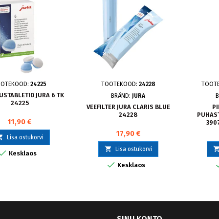
OOTEKOOD:
24225
TOOTEKOOD:
24228
TOOT
STABLETID JURA 6 TK
BRÄND:
JURA
24225
VEEFILTER JURA CLARIS BLUE
PI
24228
PUHAST
11,90 €
390
17,90 €

Lisa ostukorvi

Lisa ostukorvi

Kesklaos

Kesklaos
SINU KONTO