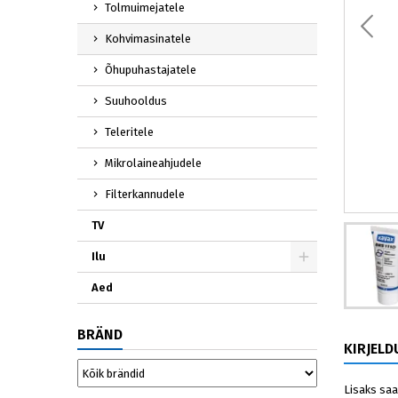
Tolmuimejatele
Kohvimasinatele
Õhupuhastajatele
Suuhooldus
Teleritele
Mikrolaineahjudele
Filterkannudele
TV
Ilu
Aed
BRÄND
KIRJELD
Lisaks saa