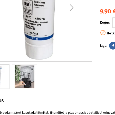
9,90 
Kogus

Hetke
Jaga
US
b seda määret kasutada liitmikel, tihenditel ja plastmassist detailidel erineva