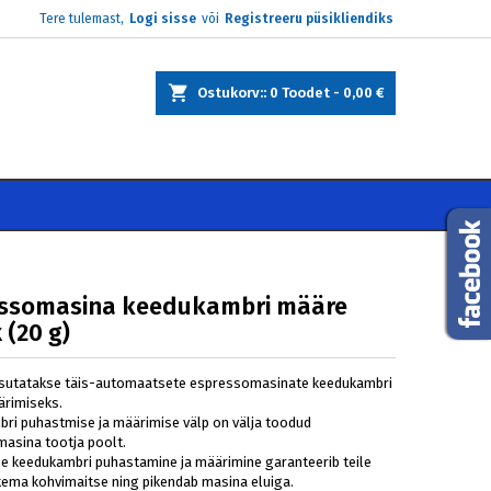
Tere tulemast,
Logi sisse
või
Registreeru püsikliendiks
×
×
×
Ostukorv:
0
Toodet -
0,00 €
e
i
ssomasina keedukambri määre
 (20 g)
sutatakse täis-automaatsete espressomasinate keedukambri
rimiseks.
ri puhastmise ja määrimise välp on välja toodud
asina tootja poolt.
e keedukambri puhastamine ja määrimine garanteerib teile
skema kohvimaitse ning pikendab masina eluiga.