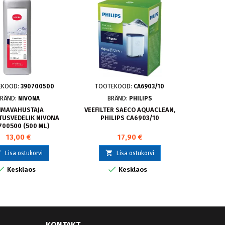
EKOOD:
390700500
TOOTEKOOD:
CA6903/10
TOOT
BRÄND:
NIVONA
BRÄND:
PHILIPS
B
IMAVAHUSTAJA
VEEFILTER SAECO AQUACLEAN,
P
USVEDELIK NIVONA
PHILIPS CA6903/10
PUHAS
700500 (500 ML)
ESPRESSO
13,00 €
17,90 €



Lisa ostukorvi
Lisa ostukorvi


Kesklaos
Kesklaos
KONTAKT