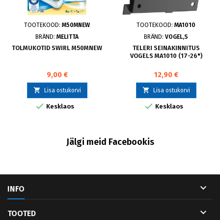
TOOTEKOOD:
M50MNEW
TOOTEKOOD:
MA1010
BRÄND:
MELITTA
BRÄND:
VOGEL,S
TOLMUKOTID SWIRL M50MNEW
TELERI SEINAKINNITUS
VOGELS MA1010 (17-26")
9,00 €
12,90 €


Lisa ostukorvi
Lisa ostukorvi


Kesklaos
Kesklaos
Jälgi meid Facebookis

INFO

TOOTED