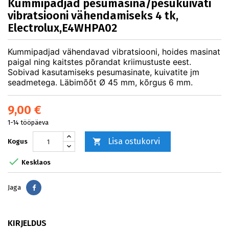
Kummipadjad pesumasina/pesukuivati
vibratsiooni vähendamiseks 4 tk,
Electrolux,E4WHPA02
Kummipadjad vähendavad vibratsiooni, hoides masinat
paigal ning kaitstes põrandat kriimustuste eest.
Sobivad kasutamiseks pesumasinate, kuivatite jm
seadmetega. Läbimõõt Ø 45 mm, kõrgus 6 mm.
9,00 €
1-14 tööpäeva
Lisa ostukorvi

Kogus

Kesklaos
Jaga
Jaga
KIRJELDUS