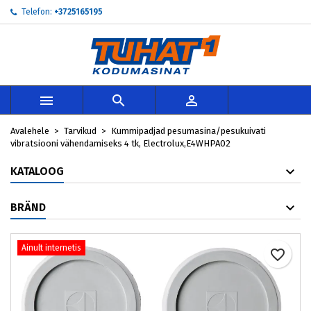
Telefon:
+3725165195
My wishlists
Loo soovinimekiri
Sisene
add_circle_outline
Create new list
Te peate olema sisselogitud, et tooteid soovinimekirja lisada.
Soovinimekirja nimi



Loobu
Avalehele
Tarvikud
Kummipadjad pesumasina/pesukuivati
Loobu
Loo so
vibratsiooni vähendamiseks 4 tk, Electrolux,E4WHPA02
KATALOOG
BRÄND
Ainult internetis
favorite_border