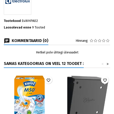
Tootekood
E4WHPA02
Laosolevad enne
9 Tooted
KOMMENTAARID (0)
Hinnang
Hetkel pole ühtegi ülevaadet
SAMAS KATEGOORIAS ON VEEL 12 TOODET :
<
>
favorite_border
favorite_border