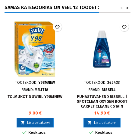
SAMAS KATEGOORIAS ON VEEL 12 TOODET :
<
>
favorite_border
favorite_border
TOOTEKOOD:
Y98MNEW
TOOTEKOOD:
245433
BRÄND:
MELITTA
BRÄND:
BISSELL
TOLMUKOTID SWIRL Y98MNEW
PUHASTUVAHEND BISSELL |
SPOTCLEAN OXYGEN BOOST
CARPET CLEANER STAIN
REMOVAL | 1000 ML 1134N
9,00 €
14,90 €


Lisa ostukorvi
Lisa ostukorvi


Kesklaos
Kesklaos