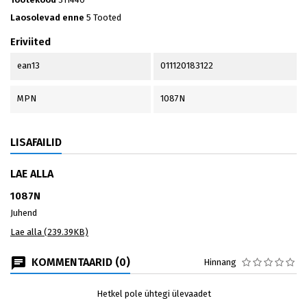
Laosolevad enne
5 Tooted
Eriviited
ean13
011120183122
MPN
1087N
LISAFAILID
LAE ALLA
1087N
Juhend
Lae alla (239.39KB)
KOMMENTAARID (0)
Hinnang
Hetkel pole ühtegi ülevaadet