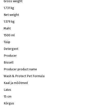
Gross weight
1.731 kg
Net weight
1.579 kg
Maht
1500 ml
Tüüp
Detergent
Producer
Bissell
Producer product name
Wash & Protect Pet Formula
Kaal ja mõõtmed
Laius
15 cm
Kõrgus