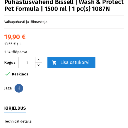
Puhastusvahend Bissell | Wash & Protect
Pet Formula | 1500 ml | 1 pc(s) 1087N
Vaibapuhasti ja lõhnastaja
19,90 €
13,55 € / L
1-14 tööpäeva
Lisa ostukorvi

Kogus

Kesklaos
Jaga
Jaga
KIRJELDUS
Technical details