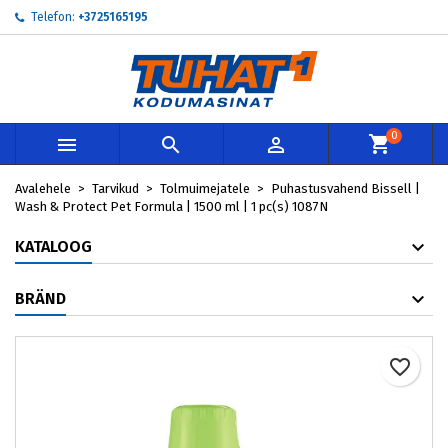
Telefon:
+3725165195
×
×
×
My wishlists
Loo soovinimekiri
Sisene
add_circle_outline
Create new list
Te peate olema sisselogitud, et tooteid soovinimekirja
Soovinimekirja nimi
lisada.
0



Loobu
Sisene
Avalehele
Tarvikud
Tolmuimejatele
Puhastusvahend Bissell |
Loobu
Loo soovinimekiri
Wash & Protect Pet Formula | 1500 ml | 1 pc(s) 1087N
KATALOOG
BRÄND
favorite_border