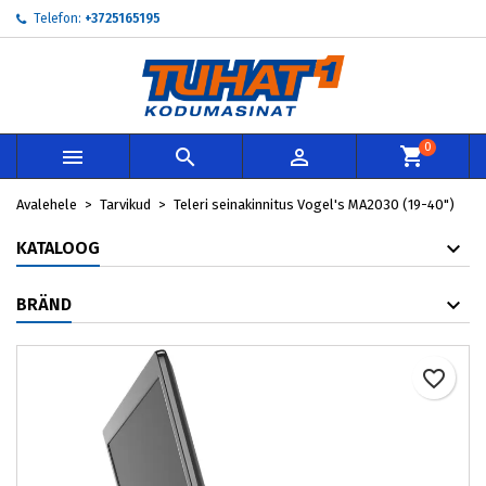
Telefon:
+3725165195
×
×
×
My wishlists
Loo soovinimekiri
Sisene
add_circle_outline
Create new list
Te peate olema sisselogitud, et tooteid soovinimekirja
Soovinimekirja nimi
lisada.
0



Loobu
Sisene
Avalehele
Tarvikud
Teleri seinakinnitus Vogel's MA2030 (19-40")
Loobu
Loo soovinimekiri
KATALOOG
BRÄND
favorite_border