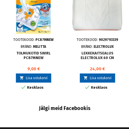
TOOTEKOOD:
PC87MNEW
TOOTEKOOD:
9029793339
BRÄND:
MELITTA
BRÄND:
ELECTROLUX
TOLMUKOTID SWIRL
LEKKEKAITSEALUS
PC87MNEW
ELECTROLUX 60 CM
9,00 €
24,00 €


Lisa ostukorvi
Lisa ostukorvi


Kesklaos
Kesklaos
Jälgi meid Facebookis