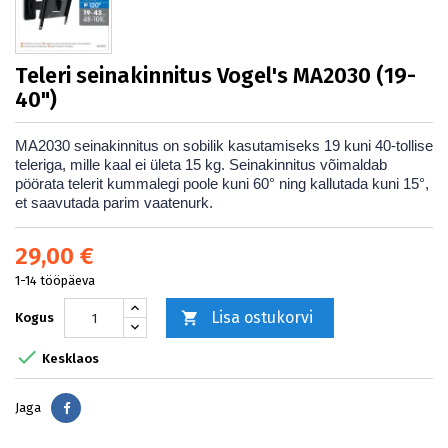
Teleri seinakinnitus Vogel's MA2030 (19-
40")
MA2030 seinakinnitus on sobilik kasutamiseks 19 kuni 40-tollise
teleriga, mille kaal ei ületa 15 kg. Seinakinnitus võimaldab
pöörata telerit kummalegi poole kuni 60° ning kallutada kuni 15°,
et saavutada parim vaatenurk.
29,00 €
1-14 tööpäeva
Lisa ostukorvi

Kogus

Kesklaos
Jaga
Jaga