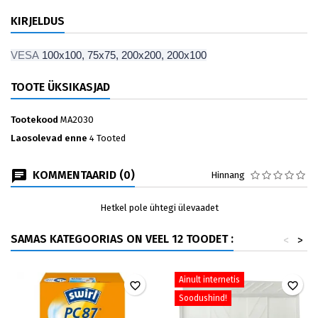
KIRJELDUS
VESA
100x100, 75x75, 200x200, 200x100
TOOTE ÜKSIKASJAD
Tootekood
MA2030
Laosolevad enne
4 Tooted
KOMMENTAARID (0)
Hinnang
Hetkel pole ühtegi ülevaadet
SAMAS KATEGOORIAS ON VEEL 12 TOODET :
<
>
Ainult internetis
favorite_border
favorite_border
Soodushind!