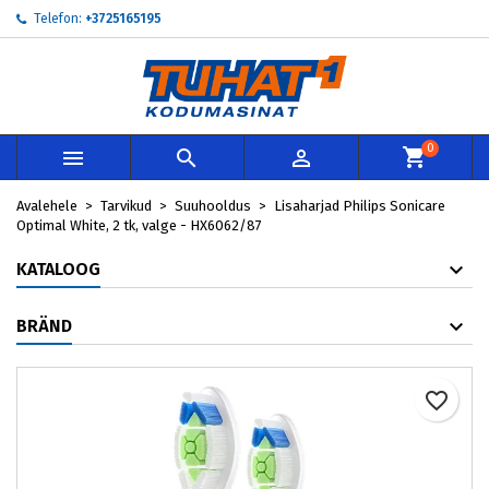
Telefon:
+3725165195
My wishlists
Loo soovinimekiri
Sisene
add_circle_outline
Create new list
Te peate olema sisselogitud, et tooteid soovinimekirja lisada.
Soovinimekirja nimi
0



Loobu
Avalehele
Tarvikud
Suuhooldus
Lisaharjad Philips Sonicare
Loobu
Loo so
Optimal White, 2 tk, valge - HX6062/87
KATALOOG
BRÄND
favorite_border