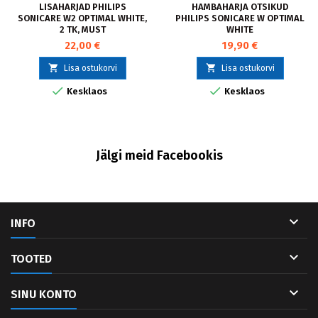
LISAHARJAD PHILIPS
HAMBAHARJA OTSIKUD
SONICARE W2 OPTIMAL WHITE,
PHILIPS SONICARE W OPTIMAL
2 TK, MUST
WHITE
22,00 €
19,90 €


Lisa ostukorvi
Lisa ostukorvi


Kesklaos
Kesklaos
Jälgi meid Facebookis

INFO

TOOTED

SINU KONTO