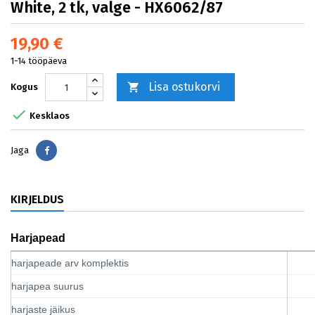
White, 2 tk, valge - HX6062/87
19,90 €
1-14 tööpäeva
Lisa ostukorvi

Kogus

Kesklaos
Jaga
Jaga
KIRJELDUS
Harjapead
harjapeade arv komplektis
harjapea suurus
harjaste jäikus