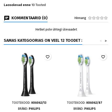
Laosolevad enne
10 Tooted
KOMMENTAARID (0)
Hinnang
Hetkel pole ühtegi ülevaadet
SAMAS KATEGOORIAS ON VEEL 12 TOODET :
<
>
favorite_border
favorite_border
TOOTEKOOD:
HX6062/13
TOOTEKOOD:
HX6062/87
BRÄND:
PHILIPS
BRÄND:
PHILIPS